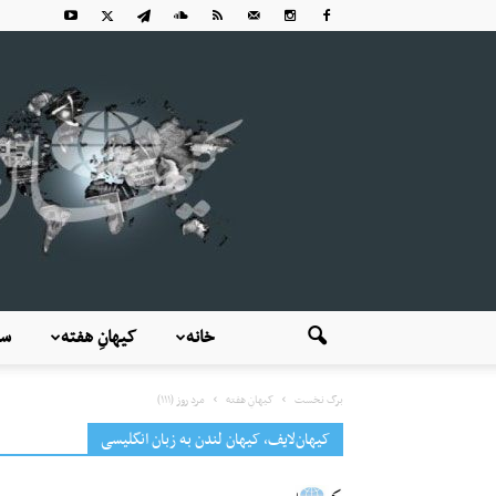
خانه
کیهانِ هفته
سی
برگ نخست
کیهانِ هفته
مردِ روز (۱۱۱)
کیهان‌لایف، کیهان لندن به زبان انگلیسی