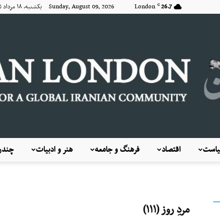
26.7
London
Sunday, August 09, 2026 یکشنبه, ۱۸ مرداد ۱۴۰۵
C
است
اقتصاد
فرهنگ و جامعه
هنر و ادبیات
چندرس
KayhanLondon
مردِ روز (۱۱۱)