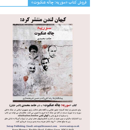
فروش کتاب «سوریه: چاله عنکبوت»