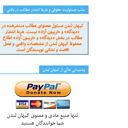
سلب مسئولیت حقوقی و شرط انتشار مطالب دریافتی
کیهان لندن مسئول محتوای مطالب منتشرشده در
«دیدگاه» و «تریبون آزاد» نیست. شرط انتشار
مطالب در بخش «دیدگاه» و «تریبون آزاد» اطلاع
محفوظ کیهان لندن از مشخصات واقعی و محل
اقامت و نشانی نویسندگان است.
پشتیبانی مالی از کیهانِ لندن
تنها منبع مادی و معنوی کیهان لندن
شما خوانندگان هستید