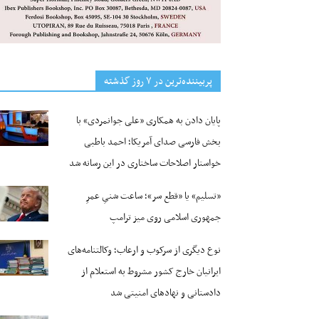
پربیننده‌ترین‌ در ۷ روز گذشته
پایان دادن به همکاری «علی جوانمردی» با
بخش فارسی صدای آمریکا؛ احمد باطبی
خواستار اصلاحات ساختاری در این رسانه شد
«تسلیم» یا «قطع سر»؛ ساعت شنیِ عمرِ
جمهوری اسلامی روی میز ترامپ
نوع دیگری از سرکوب و ارعاب؛ وکالتنامه‌های
ایرانیان خارج کشور مشروط به استعلام از
دادستانی و نهادهای امنیتی شد