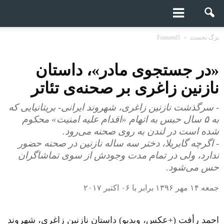
برگ نخست
Featured1
«در جستجوی مادر»، داستان
نازنین زاغری بر صحنه‌ی تئاتر
- سرگذشت نازنین زاغری، شهروند ایرانی- بریتانیایی که
به ۵ سال حبس به اتهام «اقدام علیه امنیت» محکوم
شده است در لندن به روی صحنه می‌رود.
- اگرچه گابریلا، دختر سه ساله نازنین در صحنه حضور
ندارد، ولی در تمام مدت وجودش از سوی تماشاگران
حس می‌شود.
جمعه ۱۴ مهر ۱۳۹۶ برابر با ۰۶ اکتبر ۲۰۱۷
احمد رأفت (+عکس، ویدیو) داستان نازنین زاغری، شهروند