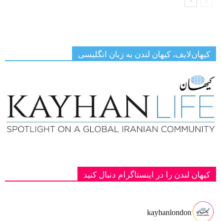
کیهان‌لایف، کیهان لندن به زبان انگلیسی
کیهان لندن را در اینستاگرام دنبال کنید
kayhanlondon