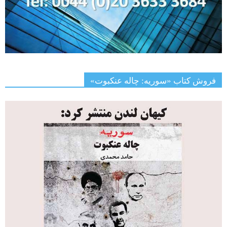
فروش کتاب «سوریه: چاله عنکبوت»