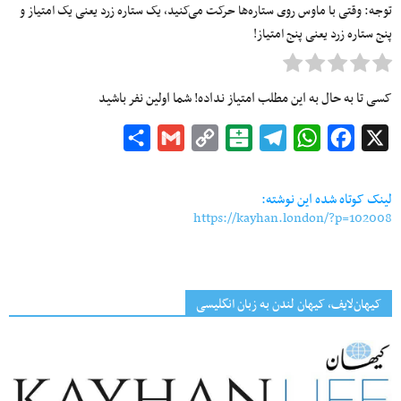
توجه: وقتی با ماوس روی ستاره‌ها حرکت می‌کنید، یک ستاره زرد یعنی یک امتیاز و
پنج ستاره زرد یعنی پنج امتیاز!
کسی تا به حال به این مطلب امتیاز نداده! شما اولین نفر باشید
Share
Gmail
Copy
Balatarin
Telegram
WhatsApp
Facebook
X
Link
لینک کوتاه شده این نوشته:
https://kayhan.london/?p=102008
کیهان‌لایف، کیهان لندن به زبان انگلیسی