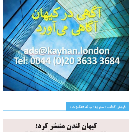
فروش کتاب «سوریه: چاله عنکبوت»