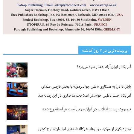
پربیننده‌ترین‌ در ۷ روز گذشته
آمریکا از ایران آزاد چقدر سود می‌برد؟
پایان دادن به همکاری «علی جوانمردی» با بخش فارسی صدای
آمریکا؛ احمد باطبی خواستار اصلاحات ساختاری در این رسانه شد
نیویورک پست: انقلاب در ایران ممکن است هر لحظه رخ دهد
نوع دیگری از سرکوب و ارعاب؛ وکالتنامه‌های ایرانیان خارج کشور