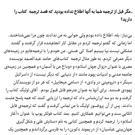
ـ مگر قبل از ترجمه شما به آنها اطلاع نداده بودید که قصد ترجمه کتاب را
دارید؟
بی‌نیاز: بله، اطلاع داده بودم ولی جوابی به من ندادند چون مرا نمی‌شناختند.
اما زمانی که گفتم ترجمه کردم در مقابل کار انجام‌شده‌ قرار گرفتند و گفتند
مشکلی نیست بیا ببینیم اصلا کی هستی. من خودم را با ترجمه‌هایم در زمینه‌های
دیگر معرفی کردم. به طور مثال ترجمه کتاب‌های حامد عبدالصمد نویسنده
مصری با عنوان «زوال جهان اسلام» و «وداع من با آسمان» و همچنین در زمینه‌ی
جامعه مدنی و ادبیات یهود مانند «از دنیایی که دیگر نیست» از «اسرائیل
سینگر» و «ترومپتی در وادی» از «سامی میخاییل» که هر دو از نویسندگان
یهودی هستند. برای آنها به عنوان مترجم قابل قبول بودم. آقای اولیگ کتاب را
گرفت و به دو سه ایران‌شناس داد که ترجمه را ارزیابی کنند که همه پاسخ مثبت
دادند. پس از آن پروفسور اولیگ با من تماس گرفت و گفت که ترجمه‌ی قابل
اتکایی ست و می‌توانیم همکاری کنیم. بعد کتاب فولکر پوپ با عنوان «آغاز
اسلام» را ترجمه کردم و همچنین کتابی به نام «ستایش علی و شکل‌گیری
جهان‌بینی عباسیان» از «ریموند دکوین» را به فارسی برگرداندم و همچنین یک