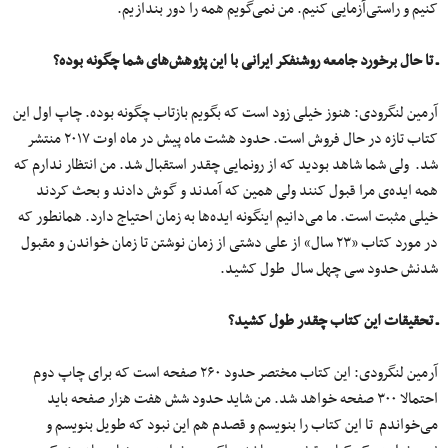
کنیم و راستی‌آزمایی کنیم. من نمی‌گویم همه را دور بندازیم.
ـ تا حال برخورد جامعه روشنفکر ایرانی با این پژوهش‌های شما چگونه بوده؟
آرمین لنگرودی: هنوز خیلی زود است که بگویم بازتاب چگونه بوده. چاپ اول این
کتاب تازه در حال فروش است. حدود هشت ماه پیش در ماه اوت ۲۰۱۷ منتشر
شد. ولی شما شاهد بودید که از رونمایی چقدر استقبال شد. من انتظار ندارم که
همه ایده‌ی مرا قبول کنند ولی همین که آمدند و گوش دادند و بحث کردند
خیلی مثبت است. ما می‌دانیم اینگونه ایده‌ها به زمان احتیاج دارد. همانطور که
در مورد کتاب «۲۳ سال» از علی دشتی از زمان نوشتن تا زمان خواندن و مقبول
شدنش حدود سی چهل سال طول کشید.
ـ تحقیقات این کتاب چقدر طول کشید؟
آرمین لنگرودی: این کتاب مختصر حدود ۲۶۰ صفحه است که برای چاپ دوم
احتمالا ۳۰۰ صفحه خواهد شد. من شاید حدود شش هفت هزار صفحه باید
می‌خواندم تا این کتاب را بنویسم و قصدم هم این نبود که طویل بنویسم و