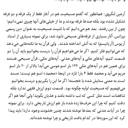
آرمین لنگروی: همانطور که گفتم مسیحیت هم در آغاز فقط از یک فرقه و دو فرقه
تشکیل نشده بود بلکه صدها فرقه بودند و ما از خیلی‌های آنها چیزی نمی‌دانیم؛
چون از بین رفتند. بعد هم می‌دانیم که با تثبیت مسیحیت به عنوان دین رسمی
بیزانس، آثار بسیاری از فرقه‌های مسیحی نابود شد، برای نمونه بسیاری از اسناد
آریوس (آریانیسم) که به آتش انداخته شدند. ولی قرآن به ما نکته‌هایی می‌دهد
که می‌توانیم فکر کنیم. اگر ما می‌خواهیم قرآن را درست بخوانیم باید آن را دو
قسمت کنیم: آیه
های مکی و آیه‌های مدنی. آیه‌های مکی، قرآن مسیحی هستند
برای همین هم در آیه‌های مکی ۱۳۶ بار اسم موسی می‌آید! بالاتر از ۲۰ بار اسم
مریم می‌آید و محمد فقط ۴ بار! تازه در اینجا «محمد» اسم هم نیست؛ مسند
است به معنی ستایش شده یا خجسته! اگر ما این را بگیریم و درست بخوانیم
می‌فهمیم که مسیحیت اولیه چگونه بود. قسمت دوم ارزش فقهی ندارد بلکه
تناقضات است مثل کسی که تب داشته باشد و هذیان بگوید! ولی آنجا هم اگر
دقت کنیم که چرا این حرف‌ها زده شده باز هم ارزش تاریخی دارد. برای نمونه
چرا در آیات مدنی که بعدها نوشته شدند چنین خشونت وجود دارد! باید پیدا
کرد که این سوره‌ها در کدام بافت تاریخی و چرا نوشته شده‌اند.