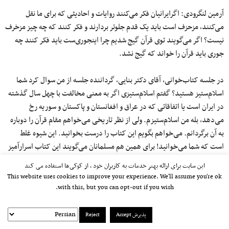
آرمین لنگرودی: اگرایرانیان فکر می‌کنند روایات و احادیثی که برای ما نقل
می‌کنند، مزحزف است باید یک قدم جلوتر بردارند و فکر کنند که چه چیز مزخرف
نیست؟ اگر می‌گویند توی قرآن گیج شدیم چرا اینجوری‌ست باید فکر کنند چه
جوری باید قرآن را خواند که گیج نشد.
در جلسه کتاب‌خوانی، آقای دکتر بنایی، گرداننده جلسه از من سوال کرد شما
اسلام‌ستیز هستید؟ گفتم اسلام‌ستیزی اگر به معنی مخالفت با چهل سال گذشته
در ایران است یا اتفاقاتی که در عراق و افغانستان و پاکستان و سوریه رخ
می‌دهد، بله من اسلام‌ستیزم. ولی از نظر تاریخی می‌خواهم مقام قرآن را دوباره
به آن برگردانم. می‌خواهم بگویم این کتاب را درست بخوانید. این شیوه غلط
است که شما می‌خوانید! برای همین هم مسلمانان می‌گویند این کتاب اسرارآمیز
است! یعنی اینقدر سوال ایجاد می‌کند ولی هیچ جوابی در آن نیست! شما ببینید
این سایت برای ارائه بهتر خدمات به کاربران خود ، از کوکی‌ها استفاده می کند
در قرآن قانون «ناسخ و منسوخ» داریم یعنی اینکه اگر شما در قرآن تناقض پیدا
This website uses cookies to improve your experience. We'll assume you're ok
کردید، باید به آن آیه‌ای که دیرتر آمده مراجعه کنید و آن درست است! باید آدم
with this, but you can opt-out if you wish.
از خودش سوال کند چرا خدا اینقدر احتیاج داشت خودش را تصحیح کند؟! مگه
خدا مثل انسان فکر می‌کند؟ اگر خامنه‌ای می‌گوید قرآن کامل است و تناقص در
پذیرش Accept
Reject
آن نیست باید از او پرسید پس جایگاه ناسخ و منسوخ چیست؟ اگر خامنه‌ای از