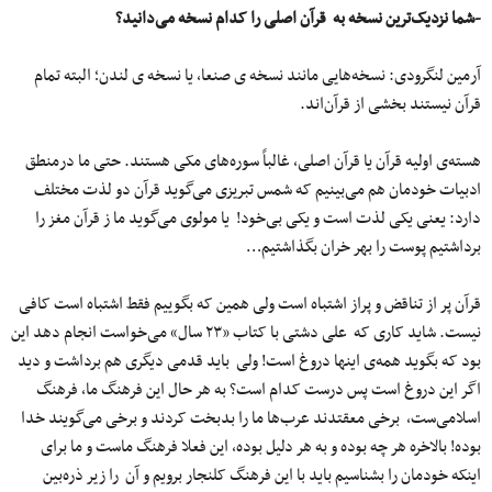
-شما نزدیک‌ترین نسخه به قرآن اصلی را کدام نسخه می‌دانید؟
آرمین لنگرودی: نسخه‌هایی مانند نسخه ی صنعا، یا نسخه ی لندن؛ البته تمام
قرآن نیستند بخشی از قرآن‌اند.
هسته‌ی اولیه قرآن یا قرآن اصلی، غالباً سوره‌های مکی هستند. حتی ما درمنطق
ادبیات خودمان هم می‌بینیم که شمس تبریزی می‌گوید قرآن دو لذت مختلف
دارد: یعنی یکی لذت است و یکی بی‌خود! یا مولوی می‌گوید ما ز قرآن مغز را
برداشتیم پوست را بهر خران بگذاشتیم…
قرآن پر از تناقض و پراز اشتباه است ولی همین که بگوییم فقط اشتباه است کافی
نیست. شاید کاری که علی دشتی با کتاب «۲۳ سال» می‌خواست انجام دهد این
بود که بگوید همه‌ی اینها دروغ است! ولی باید قدمی دیگری هم برداشت و دید
اگر این دروغ است پس درست کدام است؟ به هر حال این فرهنگ ما، فرهنگ
اسلامی‌ست، برخی معقتدند عرب‌ها ما را بدبخت کردند و برخی می‌گویند خدا
بوده! بالاخره هر چه بوده و به هر دلیل بوده، این فعلا فرهنگ ماست و ما برای
اینکه خودمان را بشناسیم باید با این فرهنگ کلنجار برویم و آن را زیر ذره‌بین