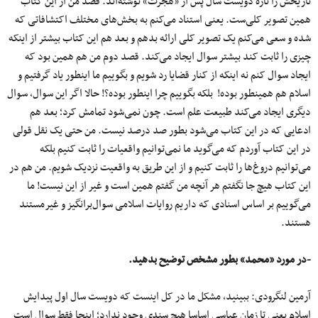
تاریخش را تازه دویست سال پس از «هجرت» نوشته‌اند. قصد من از این کتاب
همین تصویر کلی‌ست. یعنی استناد می‌کنم به بخش‌های مختلف اکتشافاتی که
شده و سعی می‌کنم یک تصویر کلی ارائه بدهم و بعد هم این کتاب بیشتر از اینکه
چیزی را ثابت کند بیشتر سوال ایجاد می‌کند. قصد دوم من هم همین بود که
ایجاد سوال کنم نه اینکه از کنار قضایا رد شویم و بگوییم ما اینطور یاد گرفتیم و
اسلام هم همینطور بوده! بلکه بگوییم چرا اینطور بوده؟! حالا اگر این سوال، سوال
دیگری ایجاد می‌کند طبیعت علم است. چون نمی‌شود تمامش کرد؛ بعد هم
ادعایی که در این کتاب می‌شود بطور صد درصد نیست. من حتی یک نقل قولی
در این کتاب آوردم که می‌گوید ما نمی‌توانیم واقعیات را ثابت کنیم بلکه
می‌توانیم دروغ‌ها را ثابت کنیم و از این طریق به واقعیت نزدیک شویم. من هم در
این کتاب هیچ جا نگفتم هر آنچه من گفتم همین است و غیر از این نیست! ما
می‌گوییم بر اساس اسنادی که داریم روایات اسلامی سوال‌برانگیز و غیرمستند
هستند.
-در مورد «محمد» بطور مشخص توضیح بدهید.
آرمین لنگرودی: ببینید، مشکل ما در کل اینست که دویست سال اول پیدایش
اسلام یعنی تا زمان عباسی اساسا هیچ سندی وجود ندارد؛ اینجا فقط سوال است