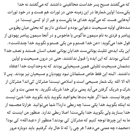
که می‌گفتند مسیح پسر خداست مخالفینی داشتند که می‌گفتند نه خدا
یکی‌ست! اولین شعارها در این زمینه حتی در تورات هم هست و در خود تورات
آیه‌هایی هست که می‌گوید خدای ما یکی‌ست و غیر از او کسی نیست! در
سده‌های اولیه مسیحیت دعوایی بوده و اسنادی داریم که بحثی میان پطروس
پیامبر و فردی به نام سیمون ماگوس یا ماجوس و در آنجا سیمون پیامبر یهودی از
قول خدا می‌گوید: «من خدا هستم و من یکی هستم و نگویید خدا چندتاست».
این یک ایده‌ی تثلیث یونانی‌ست خدایان یونانی نصف انسان هستند و نصف خدا!
کسانی بودند که این ایده را قبول نداشتند، حتی در درون مسیحیت و اولین
دشمنان مسیحیت تثلیثی همین مسیحیایی بودند که به وحدانیت خدا اعتقاد
داشتند. البته این فقط خاص مسلمانان نبود یهودیان و مسیحیان نیز بودند. پس لا
اله الا الله یک شعار مسیحی است و اسلامی نیست! مشرکان کی‌اند؟ مشرکان از
شرک و شریک گرفتن می‌آید یعنی برای خدا شریک نگیرید. به معنی بت و این
چیزها نیست. شما اگر علیه بت‌ها بخواهید بگویید باید بگویید خدا شیئ نیست
نه اینکه بگویید خدا یکی ست! چه ربطی دارد؟! شما می‌توانید هزارتا مجسمه از
خدا بسازید ولی بگویید خدا یکی‌ست! اصلا ربطی ندارد. منظور من اینست که
ما به این چیزها توجه کنیم که مشرکان کی بودند؟ منظور از «عبدالله» کی بود؟
«محمد» چه معنی می‌دهد؟ هر چی را که تا حال یاد گرفتیم باید دوباره مرور