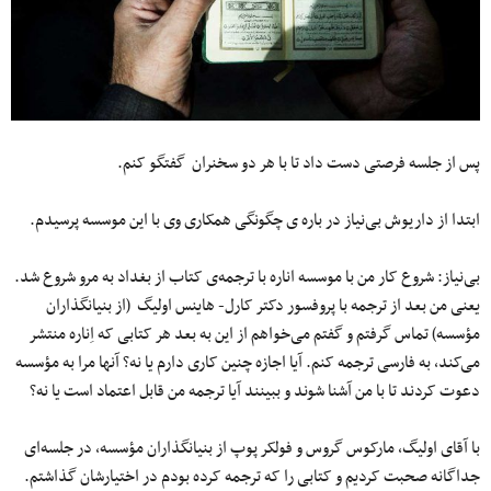
پس از جلسه فرصتی دست داد تا با هر دو سخنران گفتگو کنم.
ابتدا از داریوش بی‌نیاز در باره ی چگونگی همکاری وی با این موسسه پرسیدم.
بی‌نیاز: شروع کار من با موسسه اناره با ترجمه‌ی کتاب از بغداد به مرو شروع شد.
یعنی من بعد از ترجمه با پروفسور دکتر کارل- هاینس اولیگ (از بنیانگذاران
مؤسسه) تماس گرفتم و گفتم می‌خواهم از این به بعد هر کتابی که اِناره منتشر
می‌کند، به فارسی ترجمه کنم. آیا اجازه چنین کاری دارم یا نه؟ آنها مرا به مؤسسه
دعوت کردند تا با من آشنا شوند و ببینند آیا ترجمه من قابل اعتماد است یا نه؟
با آقای اولیگ، مارکوس گروس و فولکر پوپ از بنیانگذاران مؤسسه، در جلسه‌ای
جداگانه صحبت کردیم و کتابی را که ترجمه کرده بودم در اختیارشان گذاشتم.