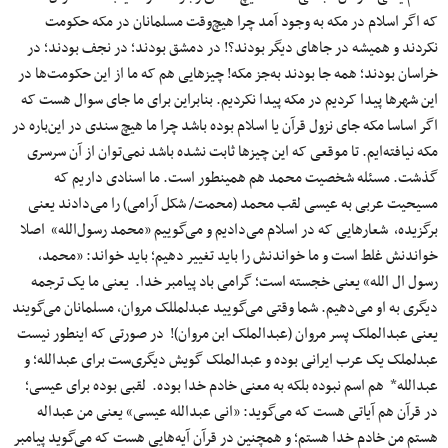
که اگر اسلام در مکه به وجود آمد چرا هیچ‌وقت مسلمانان در مکه حکومت
نکردند و همیشه در جاهای دیگر بودند؟! در دمشق بودند؛ در نجف بودند؛ در
خراسان بودند؛ همه جا بودند به‌جز مکه! چیزهایی هم که ما از این حکومت‌ها در
این شهرها پیدا کردیم در مکه پیدا نکردیم. بنابراین برای ما جای سوال هست که
اگر اساسا مکه جای نزول قرآن یا اسلام بوده باشد چرا ما هیچ سندی در این‌باره در
مکه نیافته‌ایم. تا موقعی که این چیزها ثابت نشده باشد نمی‌توان از آن سرسری
گذشت. مسئله شخصیت محمد هم همینطور است. ما اسنادی داریم که
مسیحیت عربی به عیسی لقب محمد (محمت/ شکل آرامی) را می‌دادند یعنی
برگزیده، شعارهایی که در اسلام می‌دادیم و می‌گوییم «محمد رسول‌الله» اصلا
خواندنش غلط است و ما خواندنش را باید تغییر دهیم؛ باید خواند: «محمد،
رسول ال الله» یعنی خجسته است؛ گرامی باد پیامبر خدا. یعنی ما یک ترجمه
دیگری به او می‌دهیم. شما وقتی می‌گویید عبدلمللک مروان، مسلمانان می‌گویند
یعنی عبدالملک پسر مروان (عبدالملک ابن مروان)! در صورتی که اینطور نیست
عبدلملک یک عرب ایرانی بوده و عبدالملک گویش دیگری‌ست برای عبدالله؛ و
عبدالله* هم اسم نبوده بلکه به معنی خادم خدا بوده. لقبی بوده برای عیسی؛
در قرآن هم آیاتی هست که می‌گوید: «انی عبدالله عیسی» یعنی من عبداله
هستم من خادم خدا هستم؛ و همچنین در قرآن آیه‌هایی هست که می‌گوید پیامبر