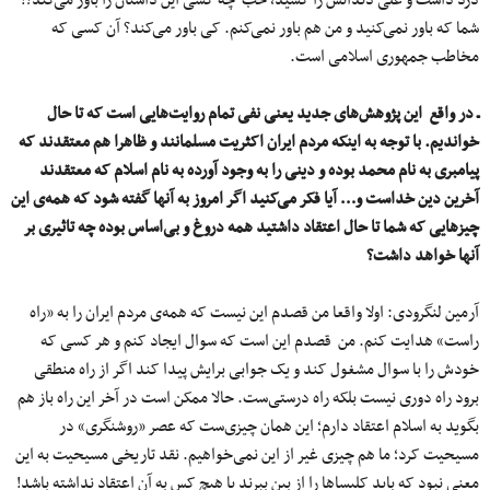
درد داشت و علی دندانش را کشید، خب چه کسی این داستان را باور می‌کند؟!
شما که باور نمی‌کنید و من هم باور نمی‌کنم. کی باور می‌کند؟ آن کسی که
مخاطب جمهوری اسلامی است.
ـ در واقع این پژوهش‌های جدید یعنی نفی تمام روایت‌هایی است که تا حال
خواندیم. با توجه به اینکه مردم ایران اکثریت مسلمانند و ظاهرا هم معتقدند که
پیامبری به نام محمد بوده و دینی را به وجود آورده به نام اسلام که معتقدند
آخرین دین خداست و… آیا فکر می‌کنید اگر امروز به آنها گفته شود که همه‌ی این
چیزهایی که شما تا حال اعتقاد داشتید همه دروغ و بی‌اساس بوده چه تاثیری بر
آنها خواهد داشت؟
آرمین لنگرودی: اولا واقعا من قصدم این نیست که همه‌ی مردم ایران را به «راه
راست» هدایت کنم. من قصدم این است که سوال ایجاد کنم و هر کسی که
خودش را با سوال مشغول کند و یک جوابی برایش پیدا کند اگر از راه منطقی
برود راه دوری نیست بلکه راه درستی‌ست. حالا ممکن است در آخر این راه باز هم
بگوید به اسلام اعتقاد دارم؛ این همان چیزی‌ست که عصر «روشنگری» در
مسیحیت کرد؛ ما هم چیزی غیر از این نمی‌خواهیم. نقد تاریخی مسیحیت به این
معنی نبود که باید کلیسا‌ها را از بین ببرند یا هیچ کس به آن اعتقاد نداشته باشد!