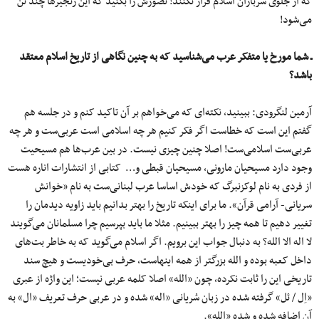
که از جلوی سربازان اسلام فرار نکنند! تصورش را بکنید که این زنجیرها چند تُن
می‌شود!
ـ شما مورخ یا متفکر عرب می‌شناسید که به چنین نگاهی از تاریخ اسلام معتقد
باشد؟
آرمین لنگرودی: ببینید، نکته‌ای که می‌خواهم بر آن تاکید کنم و در جلسه هم
گفتم این است که خطاست اگر فکر کنیم هر چه اسلامی است عربی‌ست و هر چه
عربی‌ست اسلامی‌ست! اصلا چنین چیزی نیست. در بین عرب‌ها هم مسیحیت
وجود دارد مسیحیان مارونی، مسیحیان قبطی و… کتابی از انتشارات اناره هست
از فردی به نام لوکزنبرگ که خودش اساسا عرب لبنانی‌ست به نام «خوانش
سریانی- آرامی قرآن». ما برای اینکه تاریخ را بهتر بدانیم باید زاویه دیدمان را
تغییر دهیم تا همه چیز را بهتر ببینیم. مثلا ما باید بپرسیم چرا مسلمانان می‌گویند
لا اله الا الله؟ به دنبال جواب این برویم. اگر اسلام می‌گوید که به خاطر بت‌های
داخل کعبه بوده و الله بزرگتر از همه اینهاست، حرف بی‌خودیست و هیچ سند
تاریخی این را ثابت نکرده، چون «الله» اصلا کلمه عربی نیست؛ این واژه از عبری
«اِل / ئل» گرفته شده در زبان سُریانی «اله» شده و در عربی حرف تعریف «ال» به
آن اضافه شده و شده «الله».