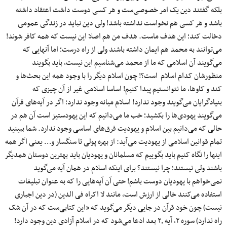
بلکه گفتند دین یک امر خصوصی‌ست و هر کسی دوست داشت اعتقاد داشته
باشد و هر کسی هم نخواست نداشته باشد! ولی دین نباید در زندگی عمومی
دخالت کند؛ این هدف ماست. هدف من هم اصلا این نیست که همه کافر شوند!
می‌توانند به محمد هم ایمان داشته باشند ولی از راه درست؛ اما آنهایی که
می‌گویند آن اسلامی که ما از محمد می‌شناسیم این نیست، باید بگویند
منظورشان کدام اسلام است؟! چون اسلام دیگر را با وجود همه این بحث‌ها و
کند و کاوها، ما نتوانستیم پیدا کنیم! اساسا اسلامی غیر از آن چیزی که
بنیادگرایان می‌گویند وجود ندارد! اسلام میانه وجود ندارد؛ اگر در آیه‌های قرآن
می‌گویند یهودی‌ها را بکشید؛ خب ما می‌دانیم که این یهودستیز است آن هم در
حالی که می‌دانیم بین اسلام و یهودیت فرق‌های اساسی وجود ندارد. شما ببینید
تمام قوانین اسلامی از یهودیت می‌آید: از بهره پولی تا سنگسار و… یعنی اگر همه
اینها را نگاه کنیم باید بگوییم که مسلمانان و یهودیان باید بهترین دوستان همدیگر
باشند ولی نیستند؛ چرا نیستند؟ برای اینکه اسلام در همان آیه می‌گوید
نمی‌خواهم با یهودیان دوست باشم! حتی آن آیه‌هایی را که به عنوان تبلیغات
استفاده می‌کنند خالی از ارزش است، مانند لا اکراه فی الدین (در دین اجباری
نیست) چون خود قرآن در جایی دیگر می‌گوید که «این کتابی‌ست که در آن شک
راه ندارد) سوره ۲، آیه ۲٫ بعد ادعا می‌شود که در اسلام آزادی دین وجود دارد!