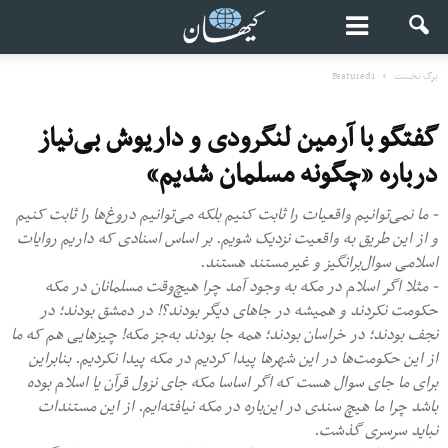
برگ نخست
Featured1
گفتگو با آرمین لنگرودی و داریوش بی‌نیاز
درباره «چگونه مسلمان شدیم»
- ما نمی‌توانیم واقعیات را ثابت کنیم بلکه می‌توانیم دروغ‌ها را ثابت کنیم
و از این طریق به واقعیت نزدیک شویم. بر اساس اسنادی که داریم روایات
اسلامی سوال‌برانگیز و غیرمستند هستند.
- مثلا اگر اسلام در مکه به وجود آمد چرا هیچ‌وقت مسلمانان در مکه
حکومت نکردند و همیشه در جاهای دیگر بودند؟! در دمشق بودند؛ در
نجف بودند؛ در خراسان بودند؛ همه جا بودند به‌جز مکه! چیزهایی هم که ما
از این حکومت‌ها در این شهرها پیدا کردیم در مکه پیدا نکردیم. بنابراین
برای ما جای سوال هست که اگر اساسا مکه جای نزول قرآن یا اسلام بوده
باشد چرا ما هیچ سندی در این‌باره در مکه نیافته‌ایم. از این مستندات
نباید سرسری گذشت.