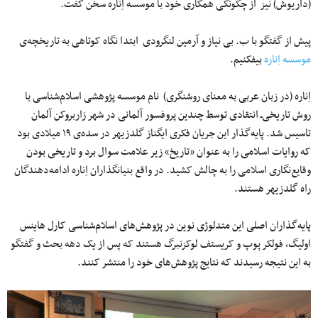
(داریوش) نیز از چگونگی همکاری خود با موسسه اِناره سخن گفت.
پیش از گفتگو با ب. بی نیاز و آرمین لنگرودی ابتدا نگاه کوتاهی به تاریخچه‌ی
موسسه اِناره
بیفکنیم.
اِناره (در زبان عربی به معنای روشنگری) نام موسسه پژوهشی اسلام‌شناسی با
روش تاریخی‌ـ انتقادی توسط چندین پروفسور آلمانی در شهر زاربروکن آلمان
تاسیس شد. پایه‌گذار این جریان فکری ایگناز گلدزیهر در سده‌ی ۱۹ میلادی بود
که روایات اسلامی را به عنوان «تاریخ» زیر علامت سوال برد و تاریخی بودن
وقایع‌نگاری اسلامی را به چالش کشید. در واقع بنیانگذاران اِناره ادامه‌دهندگان
راه گلدزیهر هستند.
پایه‌گذاران اصلی این متدلوژی نوین در پژوهش‌های اسلام‌شناسی کارل هاینس
اولیگ، فولکر پوپ و کریستف لوکزنبرگ هستند که پس از یک دهه بحث و گفتگو
به این نتیجه رسیدند که نتایج پژوهش‌های خود را منتشر کنند.