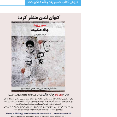
فروش کتاب «سوریه: چاله عنکبوت»