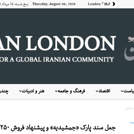
15.7
London
Thursday, August 06, 2026 پنج شنبه, ۱۵ مرداد ۱۴۰۵
C
است
اقتصاد
فرهنگ و جامعه
هنر و ادبیات
چندرس
KayhanLondon
جعل سند پارک «جمشیدیه» و پیشنهاد فروش ۲۵۰ میلیارد تومانی