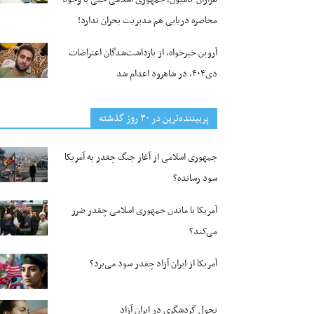
محاصره دریایی هم مدیریت بحران ندارد!
آروین خیرخواه، از بازداشت‌شدگان اعتراضات
دی۴۰۴، در شاهرود اعدام شد
پربیننده‌ترین‌ در ۳۰ روز گذشته
جمهوری اسلامی از آغاز جنگ چقدر به آمریکا
سود رسانده؟
آمریکا با ماندن جمهوری اسلامی چقدر ضرر
می‌کند؟
آمریکا از ایران آزاد چقدر سود می‌برد؟
تحول گردشگری در ایران آزاد