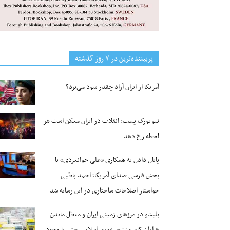
پربیننده‌ترین‌ در ۷ روز گذشته
آمریکا از ایران آزاد چقدر سود می‌برد؟
نیویورک پست: انقلاب در ایران ممکن است هر
لحظه رخ دهد
پایان دادن به همکاری «علی جوانمردی» با
بخش فارسی صدای آمریکا؛ احمد باطبی
خواستار اصلاحات ساختاری در این رسانه شد
بلبشو در مرزهای زمینی ایران و معطل ماندن
هزاران کامیون؛ جمهوری اسلامی حتی با وجود