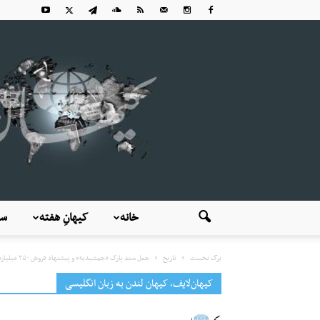
خانه
کیهانِ هفته
سی
برگ نخست
تاریخ
جعل سند پارک «جمشیدیه» و پیشنهاد فروش ۲۵۰ میلیارد تومانی
کیهان‌لایف، کیهان لندن به زبان انگلیسی