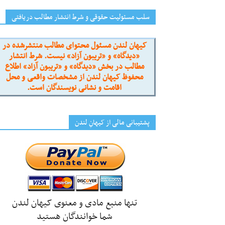
سلب مسئولیت حقوقی و شرط انتشار مطالب دریافتی
کیهان لندن مسئول محتوای مطالب منتشرشده در
«دیدگاه» و «تریبون آزاد» نیست. شرط انتشار
مطالب در بخش «دیدگاه» و «تریبون آزاد» اطلاع
محفوظ کیهان لندن از مشخصات واقعی و محل
اقامت و نشانی نویسندگان است.
پشتیبانی مالی از کیهانِ لندن
تنها منبع مادی و معنوی کیهان لندن
شما خوانندگان هستید