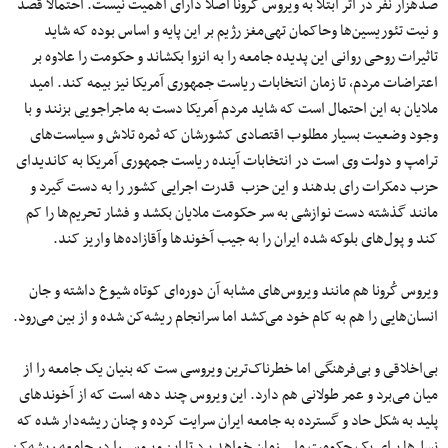
صدهزار نفر در اثر ابتلا به ویروس کُرونا اصلا دارای اهمیت نیست. احتمالا قصد
و نیت تئوریسین‌ها وحاکمان تهی‌مغز رژیم بر این پایه و اساس بوده که شاید
تاثیرات روحی روانی این پدیده جامعه را به انزوا بکشاند و حکومت را علاوه بر
اعتراضات مردم، تا زمان انتخابات ریاست جمهوری آمریکا نیز بیمه کند. امید
ملایان به این احتمال است که شاید مردم آمریکا دست به ماجراجویی بزنند و با
وجود وضعیت بسیار مطلوب اقتصادی کشورشان که ثمره تلاش و سیاست‌های
ترامپ و دولت وی است در انتخابات آینده ریاست جمهوری آمریکا به کاندیدای
حزب دمکرات رای بدهند و این حزب قدرت اجرایی کشور را به دست گیرد و
مانند گذشته دست نوازشی به سر حکومت ملایان بکشد و فشار تحریم‌ها را کم
کند و پول‌های بلوکه شده ایران را به جیب آخوندها وآقازاده‌ها واریز کند.
ویروس کُرونا هم مانند ویروس‌های مشابه آن دوره‌ای کوتاه شیوع داشته و جان
انسان‌هایی را هم به کام خود می‌کشد اما سرانجام ریشه‌کن شده و از بین می‌رود.
بی‌اخلاقی و بی‌فرهنگی اما خطرناک‌ترین ویروسی ست که بنیان یک جامعه را از
میان می‌برد و عمر طولانی هم دارد. این ویروس چند دهه است که از آخوندهای
پلید به شکل حاد و گسترده به جامعه ایران سرایت کرده و چنان ریشه‌دار شده که
نسل‌ها برای یک حکومت ملی زمان خواهد برد تا این ویروس را در جامعه ریشه‌کن