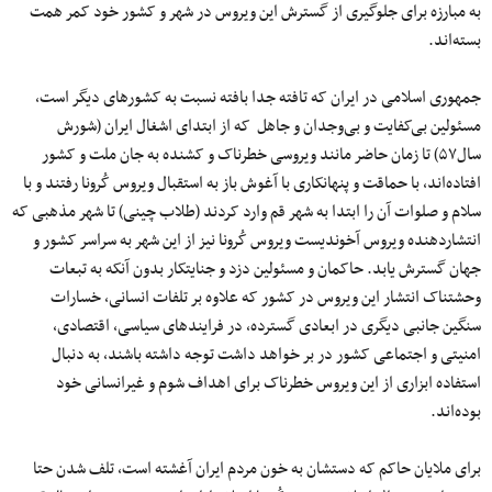
به مبارزه برای جلوگیری از گسترش این ویروس در شهر و کشور خود کمر همت
بسته‌اند.
جمهوری اسلامی در ایران که تافته جدا بافته نسبت به کشورهای دیگر است،
مسئولین بی‌کفایت و بی‌وجدان و جاهل که از ابتدای اشغال ایران (شورش
سال۵۷) تا زمان حاضر مانند ویروسی خطرناک و کشنده به جان ملت و کشور
افتاده‌اند، با حماقت و پنهانکاری با آغوش باز به استقبال ویروس کُرونا رفتند و با
سلام و صلوات آن را ابتدا به شهر قم وارد کردند (طلاب چینی) تا شهر مذهبی که
انتشاردهنده ویروس آخوندیست ویروس کُرونا نیز از این شهر به سراسر کشور و
جهان گسترش یابد. حاکمان و مسئولین دزد و جنایتکار بدون آنکه به تبعات
وحشتناک انتشار این ویروس در کشور که علاوه بر تلفات انسانی، خسارات
سنگین جانبی دیگری در ابعادی گسترده، در فرایندهای سیاسی، اقتصادی،
امنیتی و اجتماعی کشور در بر خواهد داشت توجه داشته باشند، به دنبال
استفاده ابزاری از این ویروس خطرناک برای اهداف شوم و غیرانسانی خود
بوده‌اند.
برای ملایان حاکم که دستشان به خون مردم ایران آغشته است، تلف شدن حتا