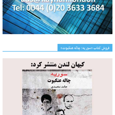
فروش کتاب «سوریه: چاله عنکبوت»