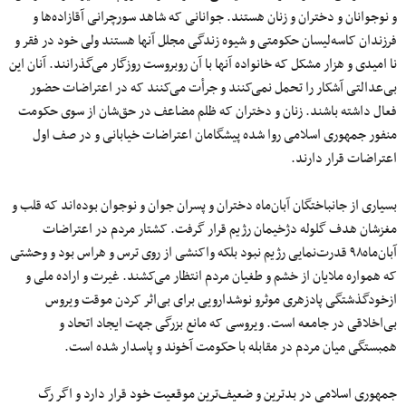
و نوجوانان و دختران و زنان هستند. جوانانی که شاهد سورچرانی آقازاده‌ها و
فرزندان کاسه‌لیسان حکومتی و شیوه زندگی مجلل آنها هستند ولی خود در فقر و
نا امیدی و هزار مشکل که خانواده آنها با ‌آن روبروست روزگار می‌گذرانند. آنان این
بی‌عدالتی آشکار را تحمل نمی‌کنند و جرأت می‌کنند که در اعتراضات حضور
فعال داشته باشند. زنان و دختران که ظلم مضاعف در حق‌شان از سوی حکومت
منفور جمهوری اسلامی روا شده پیشگامان اعتراضات خیابانی و در صف اول
اعتراضات قرار دارند.
بسیاری از جانباختگان آبان‌ماه دختران و پسران جوان و نوجوان بوده‌اند که قلب‌ و
مغزشان هدف گلوله دژخیمان رژیم قرار گرفت. کشتار مردم در اعتراضات
آبان‌ماه۹۸ قدرت‌نمایی رژیم نبود بلکه واکنشی از روی ترس و هراس بود و وحشتی
که همواره ملایان از خشم و طغیان مردم انتظار می‌کشند. غیرت و اراده ملی و
ازخودگذشتگی پادزهری موثرو نوشدارویی برای بی‌اثر کردن موقت ویروس
بی‌اخلاقی در جامعه است. ویروسی که مانع بزرگی جهت ایجاد اتحاد و
همبستگی میان مردم در مقابله با حکومت آخوند و پاسدار شده است.
جمهوری اسلامی در بدترین و ضعیف‌ترین موقعیت خود قرار دارد و اگر رگ