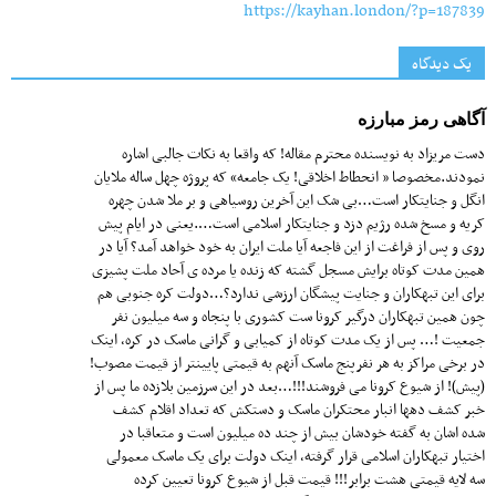
https://kayhan.london/?p=187839
یک دیدگاه
آگاهی رمز مبارزه
دست مریزاد به نویسنده محترم مقاله! که واقعا به نکات جالبی اشاره
نمودند.مخصوصا « انحطاط اخلاقی! یک جامعه» که پروژه چهل ساله ملایان
انگل و جنایتکار است…بی شک این آخرین روسیاهی و بر ملا شدن چهره
کریه و مسخ شده رژیم دزد و جنایتکار اسلامی است….یعنی در ایام پیش
روی و پس از فراغت از این فاجعه آیا ملت ایران به خود خواهد آمد؟ آیا در
همین مدت کوتاه برایش مسجل گشته که زنده یا مرده ی آحاد ملت پشیزی
برای این تبهکاران و جنایت پیشگان ارزشی ندارد؟…دولت کره جنوبی هم
چون همین تبهکاران درگیر کرونا ست کشوری با پنجاه و سه میلیون نفر
جمعیت !… پس از یک مدت کوتاه از کمیابی و گرانی ماسک در کره، اینک
در برخی مراکز به هر نفرپنج ماسک آنهم به قیمتی پایینتر از قیمت مصوب!
(پیش)! از شیوع کرونا می فروشند!!!…بعد در این سرزمین بلازده ما پس از
خبر کشف دهها انبار محتکران ماسک و دستکش که تعداد اقلام کشف
شده اشان به گفته خودشان بیش از چند ده میلیون است و متعاقبا در
اختیار تبهکاران اسلامی قرار گرفته، اینک دولت برای یک ماسک معمولی
سه لایه قیمتی هشت برابر!!! قیمت قبل از شیوع کرونا تعیین کرده