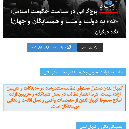
بارگذاری بیشتر
ما را در اینستاگرام دنبال کنید
سلب مسئولیت حقوقی و شرط انتشار مطالب دریافتی
کیهان لندن مسئول محتوای مطالب منتشرشده در «دیدگاه» و «تریبون
آزاد» نیست. شرط انتشار مطالب در بخش «دیدگاه» و «تریبون آزاد»
اطلاع محفوظ کیهان لندن از مشخصات واقعی و محل اقامت و نشانی
نویسندگان است.
پشتیبانی مالی از کیهانِ لندن