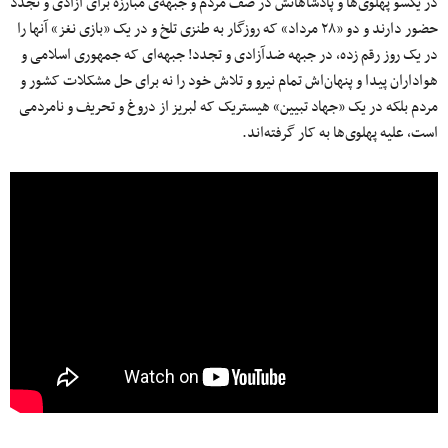
در یکسو پهلوی‌ها و پادشاهانش در صف مردم و جبهه‌ی مبارزه برای آزادی و تجدد
حضور دارند و دو «۲۸ مرداد» که روزگار به طنزی تلخ و در یک «بازی نغز» آنها را
در یک روز رقم زده، در جبهه ضدآزادی و تجدد! جبهه‌ای که جمهوری اسلامی و
هواداران پیدا و پنهان‌اش تمام نیرو و تلاش خود را نه برای حل مشکلات کشور و
مردم بلکه در یک «جهاد تبیین» هیستریک که لبریز از دروغ و تحریف و نامردمی
است، علیه پهلوی‌ها به کار گرفته‌اند.