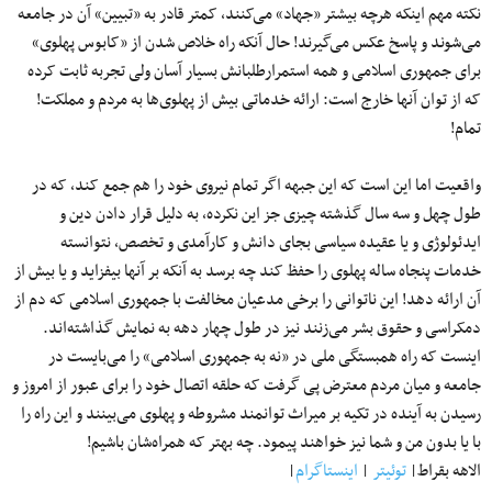
نکته مهم اینکه هرچه بیشتر «جهاد» می‌کنند، کمتر قادر به «تبیین» آن در جامعه
می‌شوند و پاسخ عکس می‌گیرند! حال آنکه راه خلاص شدن از «کابوس پهلوی»
برای جمهوری اسلامی و همه استمرارطلبانش بسیار آسان ولی تجربه ثابت کرده
که از توان آنها خارج است: ارائه خدماتی بیش از پهلوی‌ها به مردم و مملکت!
تمام!
واقعیت اما این است که این جبهه اگر تمام نیروی خود را هم جمع کند، که در
طول چهل و سه سال گذشته چیزی جز این نکرده، به دلیل قرار دادن دین و
ایدئولوژی و یا عقیده سیاسی بجای دانش و کارآمدی و تخصص، نتوانسته
خدمات پنجاه ساله پهلوی را حفظ کند چه برسد به آنکه بر آنها بیفزاید و یا بیش از
آن ارائه دهد! این ناتوانی را برخی مدعیان مخالفت با جمهوری اسلامی که دم از
دمکراسی و حقوق بشر می‌زنند نیز در طول چهار دهه به نمایش گذاشته‌اند.
اینست که راه همبستگی ملی در «نه به جمهوری اسلامی» را می‌بایست در
جامعه و میان مردم معترض پی گرفت که حلقه اتصال خود را برای عبور از امروز و
رسیدن به آینده در تکیه بر میراث‌ توانمند مشروطه و پهلوی می‌بینند و این راه را
با یا بدون من و شما نیز خواهند پیمود. چه بهتر که همراه‌شان باشیم!
الاهه بقراط|
توئیتر
|
اینستاگرام
|