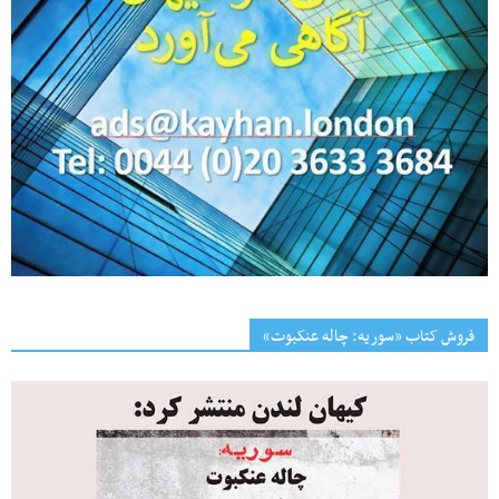
فروش کتاب «سوریه: چاله عنکبوت»