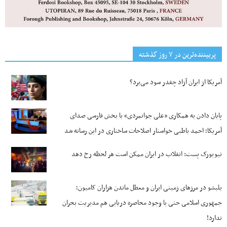
پربیننده‌ترین‌ در ۷ روز گذشته
آمریکا از ایران آزاد چقدر سود می‌برد؟
پایان دادن به همکاری «علی جوانمردی» با بخش فارسی صدای
آمریکا؛ احمد باطبی خواستار اصلاحات ساختاری در این رسانه شد
نیویورک پست: انقلاب در ایران ممکن است هر لحظه رخ دهد
بلبشو در مرزهای زمینی ایران و معطل ماندن هزاران کامیون؛
جمهوری اسلامی حتی با وجود محاصره دریایی هم مدیریت بحران
ندارد!