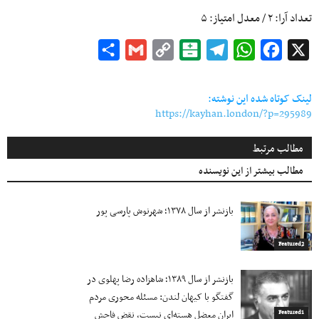
تعداد آرا:
۲
/ معدل امتیاز:
۵
Share
Gmail
Copy
Balatarin
Telegram
WhatsApp
Facebook
X
Link
لینک کوتاه شده این نوشته:
https://kayhan.london/?p=295989
مطالب مرتبط
مطالب بیشتر از این نویسنده
بازنشر از سال ۱۳۷۸؛ شهرنوش پارسی پور
Featured2
بازنشر از سال ۱۳۸۹؛ شاهزاده رضا پهلوی در
گفتگو با کیهان لندن: مسئله محوری مردم
ایران معضل هسته‌ای نیست، نقض فاحش
Featured1