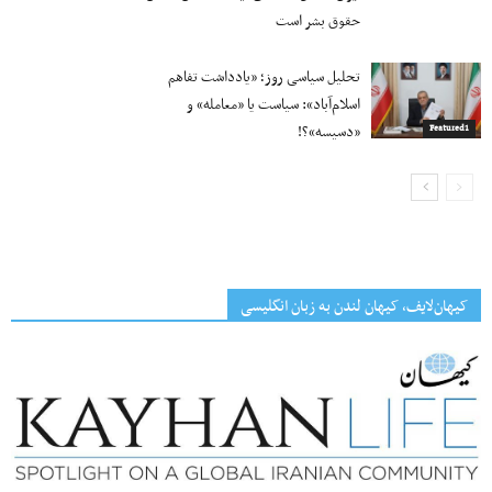
حقوق بشر است
تحلیل سیاسی روز؛ «یادداشت تفاهم
اسلام‌آباد»: سیاست یا «معامله» و
«دسیسه»؟!
Featured1
کیهان‌لایف، کیهان لندن به زبان انگلیسی