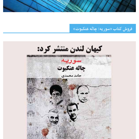
فروش کتاب «سوریه: چاله عنکبوت»