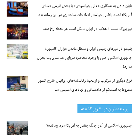
پایان دادن به همکاری «علی جوانمردی» با بخش فارسی صدای
آمریکا؛ احمد باطبی خواستار اصلاحات ساختاری در این رسانه شد
نیویورک پست: انقلاب در ایران ممکن است هر لحظه رخ دهد
بلبشو در مرزهای زمینی ایران و معطل ماندن هزاران کامیون؛
جمهوری اسلامی حتی با وجود محاصره دریایی هم مدیریت بحران
ندارد!
نوع دیگری از سرکوب و ارعاب؛ وکالتنامه‌های ایرانیان خارج کشور
مشروط به استعلام از دادستانی و نهادهای امنیتی شد
پربیننده‌ترین‌ در ۳۰ روز گذشته
جمهوری اسلامی از آغاز جنگ چقدر به آمریکا سود رسانده؟