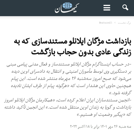
برگ نخست
Featured2
بازداشت مژگان ایلانلو مستندسازی که به
زندگی عادی بدون حجاب بازگشت
-در حساب اینستاگرام مژگان ایلانلو مستندساز و فعال مدنی پیامی مبنی
بر دستگیری وی توسط مأموران امنیتی و انتقال به دادسرای اوین دیده
می‌شود که صبح امروز سه‌شنبه ۲۶ مهرماه منتشر شده است. این پیام
همچنین حاوی این هشدار است که «هرگونه پیام از طرف ایشان نادیده
گرفته شود.»
-انجمن مستندسازان ایران اعلام کرده است، «همکارمان مژگان ایلانلو امروز
بازداشت و گویا به زندان اوین منتقل شده است.» این انجمن تأکید داشته
که «پیگیر وضعیت او هستیم.»
سه شنبه ۲۶ مهر ۱۴۰۱ برابر با ۱۸ اکتبر ۲۰۲۲