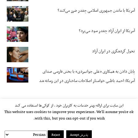
آمریکا با ماندن جمهوری اسلامی چقدر ضرر می‌کند؟
آمریکا از ایران آزاد چقدر سود می‌برد؟
تحول گردشگری در ایران آزاد
پایان دادن به همکاری «علی جوانمردی» با بخش فارسی صدای
آمریکا؛ احمد باطبی خواستار اصلاحات ساختاری در این رسانه شد
این سایت برای ارائه بهتر خدمات به کاربران خود ، از کوکی‌ها استفاده می کند
This website uses cookies to improve your experience. We'll assume you're ok
with this, but you can opt-out if you wish.
پذیرش Accept
Reject
kayhan.london 2000-2026©
خط مشی استفاده مجاز از وب‌سایت