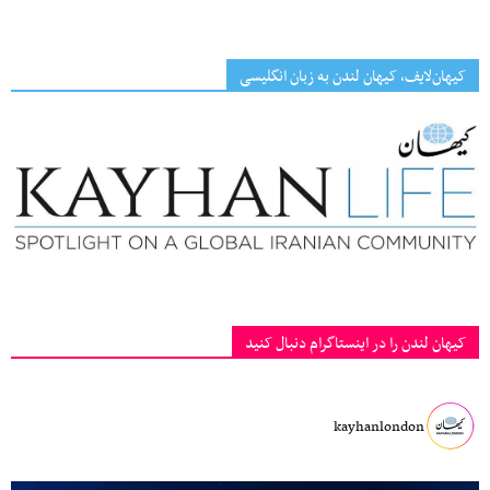
کیهان‌لایف، کیهان لندن به زبان انگلیسی
کیهان لندن را در اینستاگرام دنبال کنید
kayhanlondon