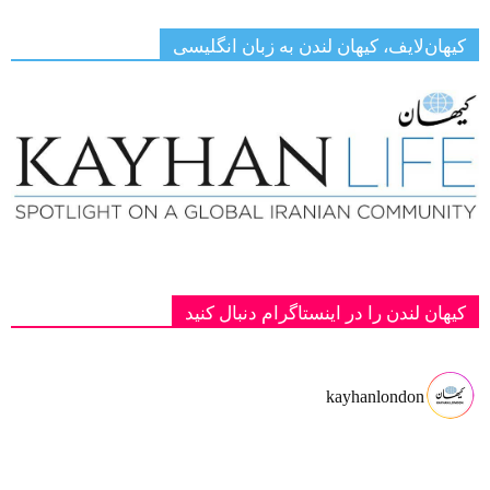
کیهان‌لایف، کیهان لندن به زبان انگلیسی
کیهان لندن را در اینستاگرام دنبال کنید
kayhanlondon