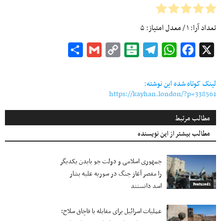
تعداد آرا:
۱
/ معدل امتیاز:
۵
Share
Gmail
Copy
Balatarin
Telegram
WhatsApp
Facebook
X
Link
لینک کوتاه شده این نوشته:
https://kayhan.london/?p=338561
مطالب مرتبط
مطالب بیشتر از این نویسنده
جمهوری اسلامی و دولت جو بایدن یکدیگر
را مقصر آغاز جنگ در سوریه علیه بشار
اسد دانستند
Featured1
عملیات اسرائیل برای مقابله با قاچاق سلاح؛