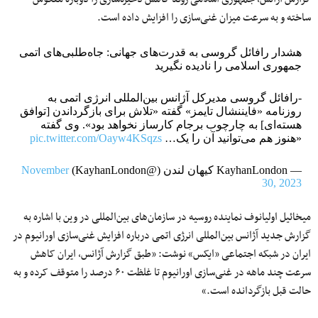
ساخته و به سرعت میزان غنی‌سازی را افزایش داده است.
هشدار رافائل گروسی به قدرت‌های جهانی: جاه‌طلبی‌های اتمی
جمهوری اسلامی را نادیده نگیرید
-رافائل گروسی مدیرکل آژانس بین‌المللی انرژی اتمی به
روزنامه «فایننشال تایمز» گفته «تلاش برای بازگرداندن [توافق
هسته‌ای] به چارچوب برجام کارساز نخواهد بود». وی گفته
«هنوز هم می‌توانید آن را یک…
pic.twitter.com/Oayw4KSqzs
— KayhanLondon کیهان لندن (@KayhanLondon)
November
30, 2023
میخائیل اولیانوف نماینده روسیه در سازمان‌های بین‌المللی در وین با اشاره به
گزارش جدید آژانس بین‌المللی انرژی اتمی درباره افزایش غنی‌سازی اورانیوم در
ایران در شبکه اجتماعی «ایکس» نوشت: «طبق گزارش آژانس، ایران کاهش
سرعت چند ماهه در غنی‌سازی اورانیوم تا غلظت ۶۰ درصد را متوقف کرده و به
حالت قبل بازگردانده است.»