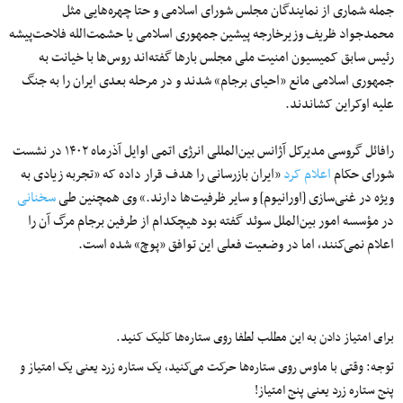
جمله شماری از نمایندگان مجلس شورای اسلامی و حتا چهره‌هایی مثل
محمدجواد ظریف وزیرخارجه پیشین جمهوری اسلامی یا حشمت‌الله فلاحت‌پیشه
رئیس سابق کمیسیون امنیت ملی مجلس بارها گفته‌اند روس‌ها با خیانت به
جمهوری اسلامی مانع «احیای برجام» شدند و در مرحله بعدی ایران را به جنگ
علیه اوکراین کشاندند.
رافائل گروسی مدیرکل آژانس بین‌المللی انرژی اتمی اوایل آذرماه ۱۴۰۲ در نشست
شورای حکام
اعلام کرد
«ایران بازرسانی را هدف قرار داده که «تجربه زیادی به
ویژه در غنی‌سازی [اورانیوم] و سایر ظرفیت‌ها دارند.» وی همچنین طی
سخنانی
در مؤسسه امور بین‌الملل سوئد گفته بود هیچکدام از طرفین برجام مرگ آن را
اعلام نمی‌کنند، اما در وضعیت فعلی این توافق «پوچ» شده است.
برای امتیاز دادن به این مطلب لطفا روی ستاره‌ها کلیک کنید.
توجه: وقتی با ماوس روی ستاره‌ها حرکت می‌کنید، یک ستاره زرد یعنی یک امتیاز و
پنج ستاره زرد یعنی پنج امتیاز!