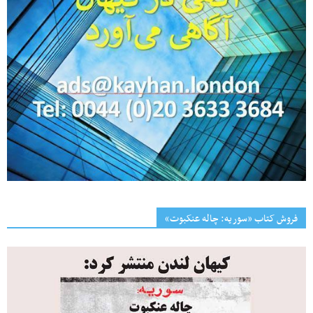
فروش کتاب «سوریه: چاله عنکبوت»