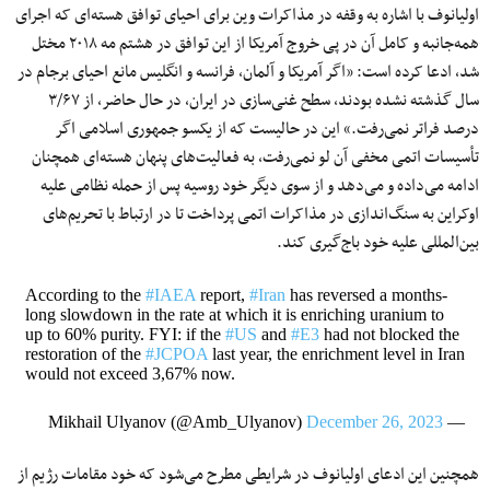
اولیانوف با اشاره به وقفه در مذاکرات وین برای احیای توافق هسته‌ای که اجرای
همه‌جانبه و کامل آن در پی خروج آمریکا از این توافق در هشتم مه ۲۰۱۸ مختل
شد، ادعا کرده است: «اگر آمریکا و آلمان، فرانسه و انگلیس مانع احیای برجام در
سال گذشته نشده بودند، سطح غنی‌سازی در ایران، در حال حاضر، از ۳/۶۷
درصد فراتر نمی‌رفت.» این در حالیست که از یکسو جمهوری اسلامی اگر
تأسیسات اتمی مخفی آن لو نمی‌رفت، به فعالیت‌های پنهان هسته‌ای همچنان
ادامه می‌داده و می‌دهد و از سوی دیگر خود روسیه پس از حمله نظامی علیه
اوکراین به سنگ‌اندازی در مذاکرات اتمی پرداخت تا در ارتباط با تحریم‌های
بین‌المللی علیه خود باج‌گیری کند.
According to the
#IAEA
report,
#Iran
has reversed a months-
long slowdown in the rate at which it is enriching uranium to
up to 60% purity. FYI: if the
#US
and
#E3
had not blocked the
restoration of the
#JCPOA
last year, the enrichment level in Iran
would not exceed 3,67% now.
December 26, 2023
— Mikhail Ulyanov (@Amb_Ulyanov)
همچنین این ادعای اولیانوف در شرایطی مطرح می‌شود که خود مقامات رژیم از