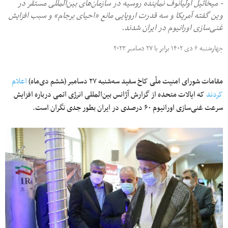
- میخائیل اولیانوف نماینده روسیه در سازمان‌های بین‌المللی مستقر در
وین گفته آمریکا و سه قدرت اروپایی مانع «احیای برجام» و سبب افزایش
غنی‌سازی اورانیوم در ایران شدند.
چهارشنبه ۶ دی ۱۴۰۲ برابر با ۲۷ دسامبر ۲۰۲۳
مقامات شورای امنیت ملّی کاخ سفید سه‌شنبه ۲۷ دسامبر (ششم دی‌ماه)
اعلام
کردند
که ایالات متحده از گزارش آژانس بین‌المللی انرژی اتمی درباره افزایش
سرعت غنی‌سازی اورانیوم ۶۰ درصدی در ایران بطور جدی نگران‌ است.