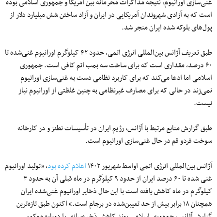
غنی‌سازی اورانیوم، نتیجه مذاکرات محرمانه بین آمریکا و جمهوری اسلامی بوده
است که به آزادی شهروندان آمریکایی در ایران و آزاد ساختن شش میلیارد دلار از
پول‌های بلوکه شده ایران منجر شد.
طبق تعریف آژانس بین‌المللی انرژی اتمی، حدود ۴۲ کیلوگرم اورانیوم غنی‌شده تا
۶۰ درصد، مقداری است که برای ساخت سه بمب اتم کافی است. جمهوری
اسلامی اما ادعا می‌کند که برای کاربرد نظامی دست به غنی‌سازی اورانیوم
نمی‌زند در حالی که برای مصارف غیرنظامی به چنین غلظتی از اورانیوم نیاز
نیست.
طبق گزارش منابع مرتبط با آژانس، رژیم ایران در تأسیسات نطنز و در کارخانه
سوخت فردو قم در حال غنی‌سازی اورانیوم است.
آژانس بین‌المللی انرژی اتمی اواسط شهریور ۱۴۰۲
اعلام کرده بود
، «تولید اورانیوم
غنی شده تا ۶۰ درصد ایران از حدود ۹ کیلوگرم در ماه‌ قبلی آن به حدود ۳
کیلوگرم در ماه کاهش یافته است با این حال ذخایر اورانیوم غنی‌شده ایران
همچنان ۱۸ برابر بیش از حد تعیین‌شده در برجام است.» اکنون طبق تازه‌ترین
گزارش‌ آژانس، جمهوری اسلامی روند کاهش ذخیره‌سازی را دوباره معکوس