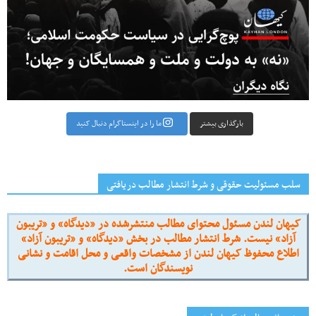
بارگذاری بیشتر
ما را در اینستاگرام دنبال کنید
سلب مسئولیت حقوقی و شرط انتشار مطالب دریافتی
کیهان لندن مسئول محتوای مطالب منتشرشده در «دیدگاه» و «تریبون
آزاد» نیست. شرط انتشار مطالب در بخش «دیدگاه» و «تریبون آزاد»
اطلاع محفوظ کیهان لندن از مشخصات واقعی و محل اقامت و نشانی
نویسندگان است.