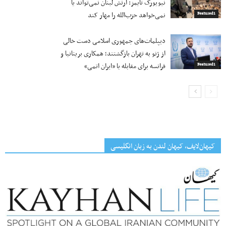
نیویورک تایمز: ارتش لبنان نمی‌تواند یا
نمی‌خواهد حزب‌الله را مهار کند
Featured1
دیپلمات‌های جمهوری اسلامی دست خالی
از ژنو به تهران بازگشتند؛ همکاری بریتانیا و
فرانسه برای مقابله با «ایران اتمی»
Featured1
کیهان‌لایف، کیهان لندن به زبان انگلیسی