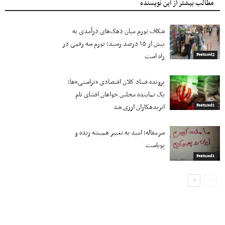
مطالب بیشتر از این نویسنده
شکاف تورم میان دهک‌های درآمدی به
بیش از ۱۵ درصد رسید؛ تورم سه رقمی در
راه است
Featured2
پرونده فساد کلان اقتصادی «تراستی»ها؛
یک نماینده مجلس خواهان افشای نام
ابربدهکاران ارزی شد
Featured1
سرمقاله؛ امید به تغییر همیشه زنده و
پویاست
Featured1