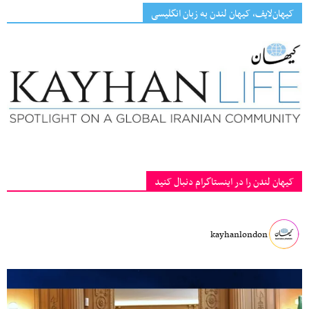
کیهان‌لایف، کیهان لندن به زبان انگلیسی
کیهان لندن را در اینستاگرام دنبال کنید
kayhanlondon