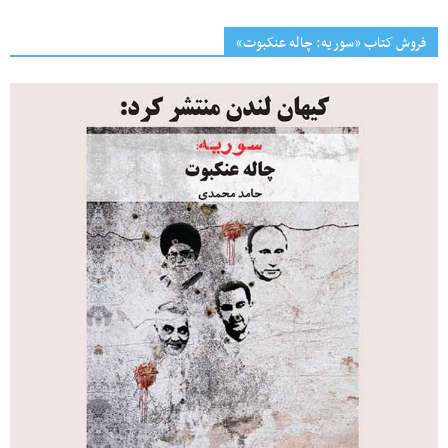
فروش کتاب «سوریه: چاله عنکبوت»