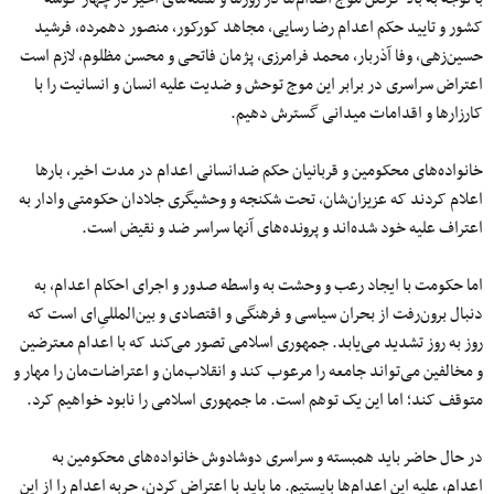
کشور و تایید حکم اعدام رضا رسایی، مجاهد کورکور، منصور دهمرده، فرشید
حسین‌زهی، وفا آذربار، محمد فرامرزی، پژمان فاتحی و محسن مظلوم، لازم است
اعتراض سراسری در برابر این موج توحش و ضدیت علیه انسان و انسانیت را با
کارزارها و اقدامات میدانی گسترش دهیم.
خانواده‌های محکومین و قربانیان حکم ضدانسانی اعدام در مدت اخیر، بارها
اعلام کردند که عزیزان‌شان، تحت شکنجه و وحشیگری جلادان حکومتی وادار به
اعتراف علیه خود شده‌اند و پرونده‌های آنها سراسر ضد و نقیض است.
اما حکومت با ایجاد رعب و وحشت به واسطه صدور و اجرای احکام اعدام، به
دنبال برون‌رفت از بحران سیاسی و فرهنگی و اقتصادی و بین‌المللیِ‌ای است که
روز به روز تشدید می‌یابد. جمهوری اسلامی تصور می‌کند که با اعدام معترضین
و مخالفین می‌تواند جامعه را مرعوب کند و انقلاب‌مان و اعتراضات‌مان را مهار و
متوقف کند؛ اما این یک توهم است. ما جمهوری اسلامی را نابود خواهیم کرد.
در حال حاضر باید همبسته و سراسری دوشادوش خانواده‌های محکومین به
اعدام، علیه این اعدام‌ها بایستیم. ما باید با اعتراض کردن، حربه اعدام را از این