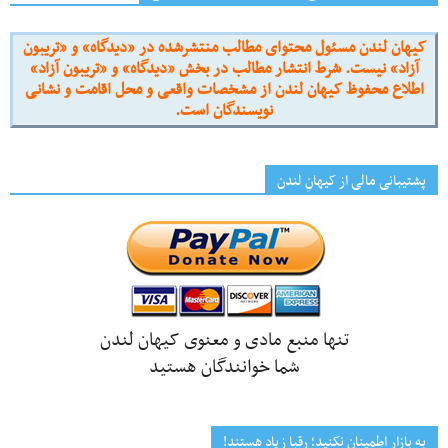
کیهان لندن مسئول محتوای مطالب منتشرشده در «دیدگاه» و «تریبون
آزاد» نیست. شرط انتشار مطالب در بخش «دیدگاه» و «تریبون آزاد»
اطلاع محفوظ کیهان لندن از مشخصات واقعی و محل اقامت و نشانی
نویسندگان است.
پشتیبانی مالی از کیهانِ لندن
تنها منبع مادی و معنوی کیهان لندن
شما خوانندگان هستید
به بازار اطمینان نکنید؛ رقبا زیاد هستند!