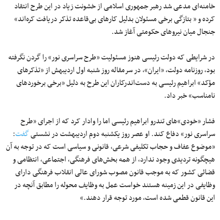
خامنه‌ای مدعی شد رهبر جمهوری اسلامی از خشونت زیاد در این طرح انتقاد
کرده و « بتازگی برخی مسئولان بدلیل کارهای بی‌قاعده تذکر دریافت کره‌اند»
جنجال میان نیروهای حکومتی آغاز شد.
در شرایطی که دولت رئیسی هنوز مسئولیت «طرح سراسری نور» را گردن نگرفته
بود، روزنامه دولت، «ایران»، در سرمقاله روز شنبه اول اردیبهش از «تذکرهای
مؤکد» ابراهیم رئیسی به دست‌اندرکاران این طرح به دلیل «برخی برخوردهای
نامناسب» خبر داد.
فشار «خودی»های تندرو ابراهیم رئیسی اما را وادار کرد که از اجرای «طرح
سراسری نور» دفاع کند. او عصر روز یکشنبه دوم اردیبهشت در نشستی
گفت
:
«موضوع عفاف و حجاب تکلیفی شرعی، قانونی و سیاسی است که در توجه به آن
هیچگونه تردیدی وجود ندارد، از همه بخش‌های فرهنگی، ‌اجتماعی، ‌انتظامی و
قضائی کشور که به موجب قانون مصوب شورای عالی انقلاب فرهنگی دارای
وظایفی در این زمینه هستند خواست عمل به وظایف محوله را مطابق آنچه در
این قانون قطعی شده است، مورد توجه قرار دهند.»