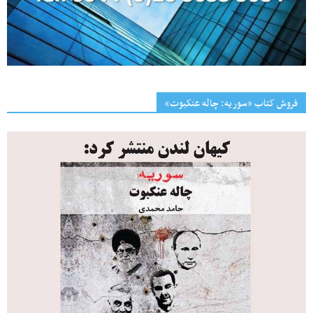
فروش کتاب «سوریه: چاله عنکبوت»