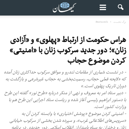
برگ نخست
Featured1
هراس حکومت از ارتباط «پهلوی» و «آزادی
زنان»؛ دور جدید سرکوب زنان با «امنیتی»
کردن موضوع حجاب
- در نشست شماری از مقامات تندرو و موافق سرکوب حداکثری زنان آمده
که «لایحه فعلی حجاب، رسمیت‌بخشی به حجاب غیرشرعی و بازگشت به
دوران تاریک پهلوی است.»
- دبیر ستاد امر به معروف و نهی از منکر درباره «طرح نور» گفته این طرح
با دستور ابراهیم رئیسی آغاز شده و ریاست ستاد اجرایی این طرح هم با
وزارت کشور است.
- امنیتی کردن موضوع «پوشش اختیاری» با وابسته کردن آن به
«سرویس‌های اطلاعاتی غرب»، و سپرده شدن بخشی از سرکوب خیابانی
زنان و دختران به سپاه پاسداران انقلاب اسلامی دور جدیدی در برنامه