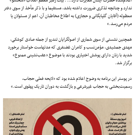
اعلام‌شده حضرت ایشان مغایرت دارد… . بیت رهبر معظم انقلاب «‌سخنگو‌»
ندارد و چنانچه تذکری ضرورت داشته باشد، مستقیما و با ذکر مأخذ از سوی دفتر
معظم‌له (آقایان گلپایگانی و حجازی‌) به اطلاع مخاطبان آن، اعم از مسئولان یا
مردم می‌رسد.»
همچنین نشستی از سوی شماری از اصولگرایان تندرو از جمله صادق کوشکی،
مهدی جمشیدی، مؤمن‌نسب و کامران غضنفری که مدتهاست خواستار برخورد
شدید با زنان دارای پوشش اختیاری بودند با موضوع «عقب‌نشینی ممنوع»
برگزار شد.
در پوستر این برنامه به وضوح اعلام شده بود که «لایحه فعلی حجاب،
رسمیت‌بخشی به حجاب غیرشرعی و بازگشت به دوران تاریک پهلوی است.»