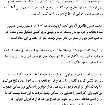
اینهمه در حالیست که محمدحسین طاهری آکردی دبیر ستاد امر به معروف و
نهی از منکر، درباره «طرح نور» گفته این طرح با دستور ابراهیم رئیسی آغاز شده
و ریاست ستاد اجرایی این طرح هم با وزارت کشور است.
محمدحسین طاهری آکردی گفته اردیبهشت ماه ۱۴۰۲ به دستور رئیس جمهور،
ستاد عفاف و حجاب به ریاست احمد وحیدی وزیر کشور تشکیل شد و ستاد امر
به معروف و نهی از منکر در کنار دیگر نهادها یکی از اعضای این ستاد است.»
او افزوده که «مسؤلیت‌های ستاد ما در حوزه حجاب بعد از تأسیس ستاد عفاف و
حجاب به این نهاد واگذار شد و تا الان درخواستی از سوی این نهاد برای ورود ما
به طرح نور صورت نگرفته است.»
دبیر ستاد امر به معروف و نهی از منکر هم درباره خشونت صورت گرفته علیه
زنان فرافکنی کرده و گفته « ما از طرح نور چنانچه درست اجرا شود دفاع می‌کنیم
اما یک نکته‌ای در اینجا وجود دارد؛ مثلا ما از قوانین راهنمایی و رانندگی حمایت
می‌کنیم ولی اگر افسر راهنمایی و رانندگی رشوه گرفت به این معنا نیست که ما
از آن افسر متخلف دفاع می‌کنیم. در طرح نور هم ما از مأموران اجرایی که
برخورد اشتباه داشته باشند دفاع نمی‌کنیم.»