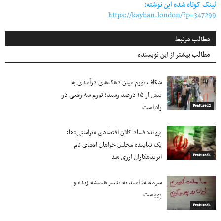
لینک کوتاه شده این نوشته:
https://kayhan.london/?p=347299
مطالب مرتبط
مطالب بیشتر از این نویسنده
شکاف تورم میان دهک‌های درآمدی به
بیش از ۱۵ درصد رسید؛ تورم سه رقمی در
راه است
Featured2
پرونده فساد کلان اقتصادی «تراستی»ها؛
یک نماینده مجلس خواهان افشای نام
ابربدهکاران ارزی شد
Featured1
سرمقاله؛ امید به تغییر همیشه زنده و
پویاست
Featured1