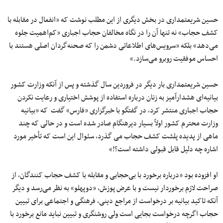
حسین شریعتمداری در بخش دیگری از این مطلب نوشت که «ا‌نفعال در مقابله با
کشف حجاب» نه تنها آن را در نگاه مخالفان حجاب اجباری «کم‌اهمیت جلوه
می‌دهد» بلکه «سرویس‌های اطلاعاتی دشمن را که صحنه‌گردان اصلی هستند با
احساس موفقیت رو‌برو می‌سازد.»
حسین شریعتمداری بار دیگر در فروردین سال گذشته و پس از آنکه وزارت کشور
بیانیه‌ای هشدارآمیز به زنان درباره استفاده از پوشش اختیاری و رعایت نکردن
حجاب اجباری منتشر کرد، در گفتگو با خبرگزاری «فارس» گفت که «بیانیه
وزارت محترم کشور اولاً بسیار دیرهنگام صادر شده است و در حالی که چند
ماهی از پدیده پلشت کشف حجاب می گذرد، سئوال این است که تأخیر مورد
اشاره چه دلیل قابل قبولی داشته است؟!»
او افزوده بود «درباره برخورد با بی‌حجابی و مقابله با کشف حجاب کنندگان، از
صراحت لازم برخوردار نیست و با عرض پوزش، «دوپهلو» به نظر می‌رسد و دیگر
آنکه تاکید بیانیه بر درخواست از مراجع دینی، فرهنگی و اجتماعی برای تبیین
حجاب اگرچه درخواست بجایی است ولی روشنگری و تبیین نباید مانع برخورد با