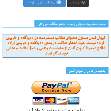
بارگذاری بیشتر
ما را در اینستاگرام دنبال کنید
سلب مسئولیت حقوقی و شرط انتشار مطالب دریافتی
کیهان لندن مسئول محتوای مطالب منتشرشده در «دیدگاه» و «تریبون
آزاد» نیست. شرط انتشار مطالب در بخش «دیدگاه» و «تریبون آزاد»
اطلاع محفوظ کیهان لندن از مشخصات واقعی و محل اقامت و نشانی
نویسندگان است.
پشتیبانی مالی از کیهانِ لندن
تنها منبع مادی و معنوی کیهان لندن