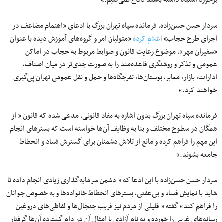
سردار حسن حسن‌زاده، فرمانده سپاه تهران بزرگ با ادعای «اهتمام مضاعف در
اجرای طرح حجاب»
اعلام کرده
«متولیان امر و گروه‌های آموزش دیده با عنوان
«سفیران مهر»، موضوع رعایت قانون و ضوابط مربوط به حجاب در اماکن
عمومی و تذکر و روشنگری قاعده‌مند را به صورت جدی‌تر در میان اصناف،
ادارات، بازار، معابر، بوستان‌ها، تفرجگاه‌ها و حمل و نقل عمومی تهران پی‌گیری
خواهند کرد.»
فرمانده سپاه تهران بزرگ بدون اشاره به مفاد قانونی، مدعی شده که قانون « از
همگان در سطوح مختلف و بنا به وظایف آن‌ها خواسته است که بستر‌های انجام
این مهم را فراهم کرده و مانع از تلاش دشمنان برای گسترش فساد و انحطاط
جامعه بشوند.»
سردار حسن حسن‌زاده با این ادعا که « دشمن سرمایه‌گذاری زیادی انجام داده تا
شاید با نمایش فساد و بی‌عفتی، بستر‌های انحطاط خانواده‌ها و به خصوص جوانان
را فراهم ‌کند» گفته « قلیلی از مردم نیز فریب جنجال‌ها و لفاظی‌های دروغین
رسانه‌های غربی را خورده و به نام آزادی یا امثال آن در دام گسترده آن‌ها گرفتار