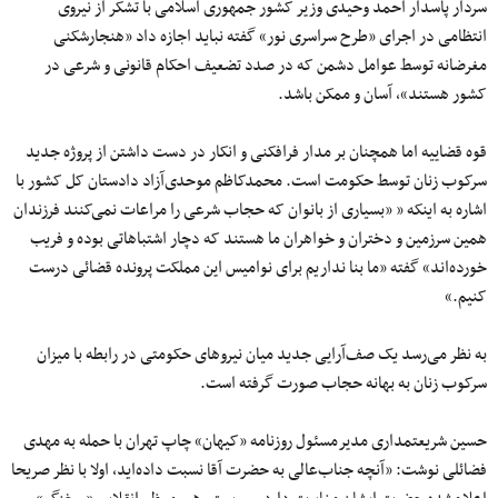
سردار پاسدار احمد وحیدی وزیر کشور جمهوری اسلامی با تشکر از نیروی‌
انتظامی در اجرای «طرح سراسری نور» گفته نباید اجازه داد «هنجارشکنی
مغرضانه توسط عوامل دشمن که در صدد تضعیف احکام قانونی و شرعی در
کشور هستند»، آسان و ممکن باشد.
قوه قضاییه اما همچنان بر مدار فرافکنی و انکار در دست داشتن از پروژه جدید
سرکوب زنان توسط حکومت است. محمدکاظم موحدی‌آزاد دادستان کل کشور با
اشاره به اینکه « «بسیاری از بانوان که حجاب شرعی را مراعات نمی‌کنند فرزندان
همین سرزمین و دختران و خواهران ما هستند که دچار اشتباهاتی بوده و فریب
خورده‌اند» گفته «ما بنا نداریم برای نوامیس این مملکت پرونده قضائی درست
کنیم.»
به نظر می‌رسد یک صف‌آرایی جدید میان نیروهای حکومتی در رابطه با میزان
سرکوب زنان به بهانه حجاب صورت گرفته است.
حسین شریعتمداری مدیرمسئول روزنامه «کیهان» چاپ تهران با حمله به مهدی
فضائلی نوشت: «آنچه جناب‌عالی به حضرت آقا نسبت داده‌اید، اولا با نظر صریحا