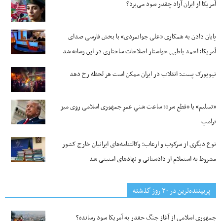
آمریکا از ایران آزاد چقدر سود می‌برد؟
پایان دادن به همکاری «علی جوانمردی» با بخش فارسی صدای
آمریکا؛ احمد باطبی خواستار اصلاحات ساختاری در این رسانه شد
نیویورک پست: انقلاب در ایران ممکن است هر لحظه رخ دهد
«تسلیم» یا «قطع سر»؛ ساعت شنیِ عمرِ جمهوری اسلامی روی میز
ترامپ
نوع دیگری از سرکوب و ارعاب؛ وکالتنامه‌های ایرانیان خارج کشور
مشروط به استعلام از دادستانی و نهادهای امنیتی شد
پربیننده‌ترین‌ در ۳۰ روز گذشته
جمهوری اسلامی از آغاز جنگ چقدر به آمریکا سود رسانده؟