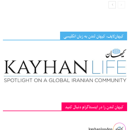
کیهان‌لایف، کیهان لندن به زبان انگلیسی
کیهان لندن را در اینستاگرام دنبال کنید
kayhanlondon