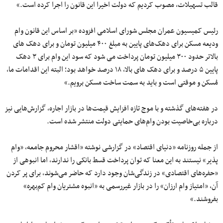
قالب تسهیلات، مصوب کردیم که دولت اخیرا این قانون را اجرا کرده است.»
رئیس کمیسیون عمران مجلس شورای اسلامی افزوده «بر اساس این قانون وام
ودیعه مسکن برای دهک‌های پایین به مبلغ ۴۰۰ میلیون تومان و برای دهک های
بالاتر حدود ۳۰۰ میلیون تومان پرداخت می شود که سود این وام برای ۳ دهک
پایین ۵ درصد و برای دهک های بالا، ۱۸ درصد خواهد بود؛ البته این اقدامات ما،
مُسکن و موقتی است و باید به سمت ساخت مسکن برویم.»
در هفته‌های گذشته و با موج تازه افزایش قیمت‌ها در بازار اجاره، گزارش‌هایی نیز
درباره بی‌خاصیت بودن وام‌های حمایتی دولت منتشر شده است.
از جمله روزنامه «دنیای اقتصاد» در گزارشی نوشته «اقشار محروم جامعه،‌ «وام
پذیر» نیستند به این معنا که توان پرداخت قسط بانکی را ندارند، اما انبوهی از
«حفره‌های اقتصادی» در زندگی‌شان وجود دارد که حاضر می‌شوند، برای پر کردن
آن، «امتیاز وام ارزان» را در بازار غیررسمی به «انبوه مشتریان وام کم‌بهره»
بفروشند.»