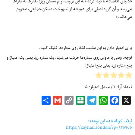
«دنیای اقتصاد» تأکید کرده «به این ترتیب، وام مسکن ویژه ندارها به داراها
می‌رسد و آن گروه اصلی برای همیشه از تسهیلات مسکن حمایتی، محروم
می‌ماند.»
برای امتیاز دادن به این مطلب لطفا روی ستاره‌ها کلیک کنید.
توجه: وقتی با ماوس روی ستاره‌ها حرکت می‌کنید، یک ستاره زرد یعنی یک امتیاز و
پنج ستاره زرد یعنی پنج امتیاز!
تعداد آرا:
۲
/ معدل امتیاز:
۵
Share
Gmail
Copy
Balatarin
Telegram
WhatsApp
Facebook
X
Link
لینک کوتاه شده این نوشته:
https://kayhan.london/?p=376566