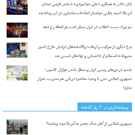
پایان دادن به همکاری «علی جوانمردی» با بخش فارسی صدای
آمریکا؛ احمد باطبی خواستار اصلاحات ساختاری در این رسانه شد
نیویورک پست: انقلاب در ایران ممکن است هر لحظه رخ دهد
نوع دیگری از سرکوب و ارعاب؛ وکالتنامه‌های ایرانیان خارج کشور
مشروط به استعلام از دادستانی و نهادهای امنیتی شد
بلبشو در مرزهای زمینی ایران و معطل ماندن هزاران کامیون؛
جمهوری اسلامی حتی با وجود محاصره دریایی هم مدیریت بحران
ندارد!
پربیننده‌ترین‌ در ۳۰ روز گذشته
جمهوری اسلامی از آغاز جنگ چقدر به آمریکا سود رسانده؟