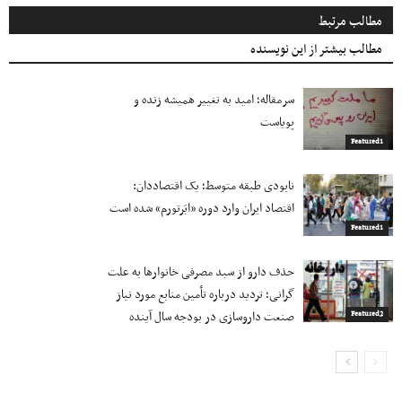
مطالب مرتبط
مطالب بیشتر از این نویسنده
سرمقاله؛ امید به تغییر همیشه زنده و
پویاست
Featured1
نابودی طبقه متوسط؛ یک اقتصاددان:
اقتصاد ایران وارد دوره «ابَرتورم» شده‌ است
Featured1
حذف دارو از سبد مصرفی خانوارها به‌ علت
گرانی؛ تردید درباره تأمین منابع مورد نیاز
صنعت داروسازی در بودجه سال آینده
Featured2