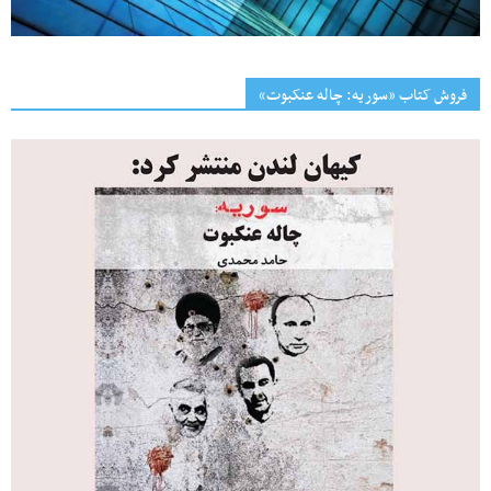
فروش کتاب «سوریه: چاله عنکبوت»