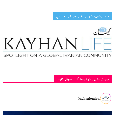
کیهان‌لایف، کیهان لندن به زبان انگلیسی
کیهان لندن را در اینستاگرام دنبال کنید
kayhanlondon