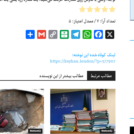
تعداد آرا:
۷
/ معدل امتیاز:
۵
Share
Gmail
Copy
Balatarin
Telegram
WhatsApp
Facebook
X
Link
لینک کوتاه شده این نوشته:
https://kayhan.london/?p=377907
مطالب مرتبط
مطالب بیشتر از این نویسنده
Featured2
Featured2