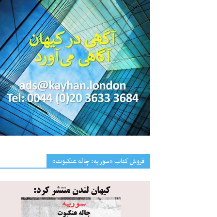
فروش کتاب «سوریه: چاله عنکبوت»