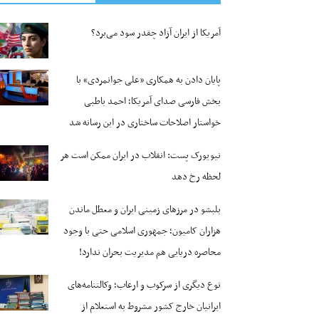
آمریکا از ایران آزاد چقدر سود می‌برد؟
پایان دادن به همکاری «علی جوانمردی» با
بخش فارسی صدای آمریکا؛ احمد باطبی
خواستار اصلاحات ساختاری در این رسانه شد
نیویورک پست: انقلاب در ایران ممکن است هر
لحظه رخ دهد
بلبشو در مرزهای زمینی ایران و معطل ماندن
هزاران کامیون؛ جمهوری اسلامی حتی با وجود
محاصره دریایی هم مدیریت بحران ندارد!
نوع دیگری از سرکوب و ارعاب؛ وکالتنامه‌های
ایرانیان خارج کشور مشروط به استعلام از