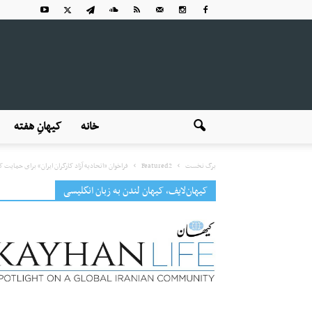
خانه
کیهانِ هفته
برگ نخست
Featured2
فراخوان «اتحادیه آزاد کارگران ایران» برای حمایت کا
کیهان‌لایف، کیهان لندن به زبان انگلیسی