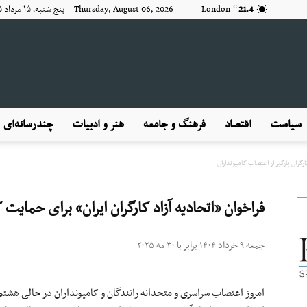
21.4
London
Thursday, August 06, 2026 پنج شنبه, ۱۵ مرداد ۱۴۰۵
C
KayhanLondon
سیاست
اقتصاد
فرهنگ و جامعه
هنر و ادبیات
چندرسانه‌ای
رگران بارگیر از اعتصاب کامیونداران
کیهان
فراخوان «اتحادیه آزاد کارگران ایران» برای حمایت ک
جمعه ۹ خرداد ۱۴۰۴ برابر با ۳۰ مه ۲۰۲۵
لندن
امروز اعتصاب سراسری و متحدانه رانندگان و کامیونداران در حالی هش