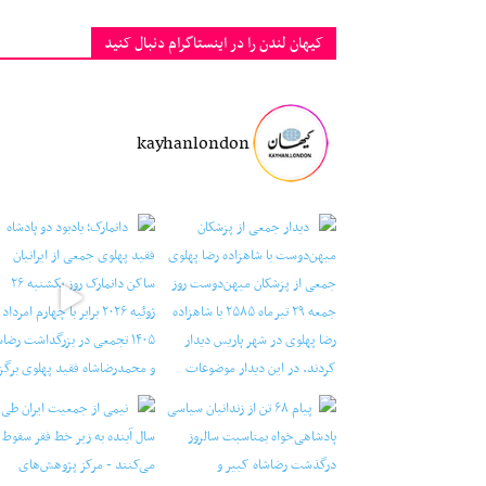
کیهان لندن را در اینستاگرام دنبال کنید
kayhanlondon
شکان میهن‌‎دوست با شاهزا
‏‏‏ ‏‏ ‏ دانمارک؛ یادبود دو پادشاه فقید پهلوی ج
‏‏‏ ‏‏ ‏ نیمی از جمعیت ایران طی دو سال آینده به ز