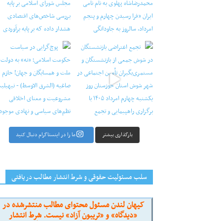
راضی بازنشستگان در شوش جمعی از
‏‏‏ ‏‏ ‏ پوچ‌گرایی در سیاست حکومت اسلامی؛ «نه» به
بارگذاری بیشتر
ما را در اینستاگرام دنبال کنید
سلب مسئولیت حقوقی و شرط انتشار مطالب دریافتی
کیهان لندن مسئول محتوای مطالب منتشرشده در
«دیدگاه» و «تریبون آزاد» نیست. شرط انتشار