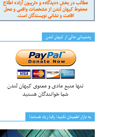
مطالب در بخش «دیدگاه» و «تریبون آزاد» اطلاع
محفوظ کیهان لندن از مشخصات واقعی و محل
اقامت و نشانی نویسندگان است.
پشتیبانی مالی از کیهانِ لندن
تنها منبع مادی و معنوی کیهان لندن
شما خوانندگان هستید
به بازار اطمینان نکنید؛ رقبا زیاد هستند!