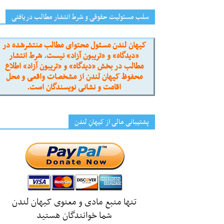
سلب مسئولیت حقوقی و شرط انتشار مطالب دریافتی
کیهان لندن مسئول محتوای مطالب منتشرشده در
«دیدگاه» و «تریبون آزاد» نیست. شرط انتشار
مطالب در بخش «دیدگاه» و «تریبون آزاد» اطلاع
محفوظ کیهان لندن از مشخصات واقعی و محل
اقامت و نشانی نویسندگان است.
پشتیبانی مالی از کیهانِ لندن
تنها منبع مادی و معنوی کیهان لندن
شما خوانندگان هستید