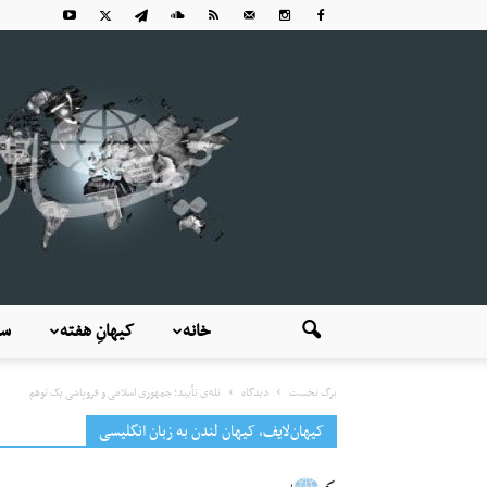
خانه
کیهانِ هفته
سی
برگ نخست
دیدگاه
تله‌ی تأیید؛ جمهوری اسلامی و فروپاشی یک توهم
کیهان‌لایف، کیهان لندن به زبان انگلیسی