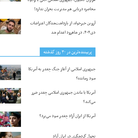
محاصره دریایی هم مدیریت بحران ندارد!
آروین خیرخواه، از بازداشت‌شدگان اعتراضات
دی۴۰۴، در شاهرود اعدام شد
پربیننده‌ترین‌ در ۳۰ روز گذشته
جمهوری اسلامی از آغاز جنگ چقدر به آمریکا
سود رسانده؟
آمریکا با ماندن جمهوری اسلامی چقدر ضرر
می‌کند؟
آمریکا از ایران آزاد چقدر سود می‌برد؟
تحول گردشگری در ایران آزاد