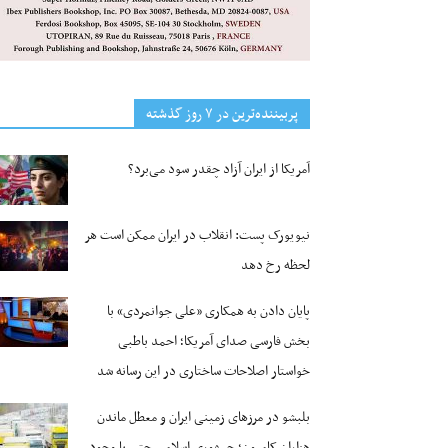
پربیننده‌ترین‌ در ۷ روز گذشته
آمریکا از ایران آزاد چقدر سود می‌برد؟
نیویورک پست: انقلاب در ایران ممکن است هر
لحظه رخ دهد
پایان دادن به همکاری «علی جوانمردی» با
بخش فارسی صدای آمریکا؛ احمد باطبی
خواستار اصلاحات ساختاری در این رسانه شد
بلبشو در مرزهای زمینی ایران و معطل ماندن
هزاران کامیون؛ جمهوری اسلامی حتی با وجود