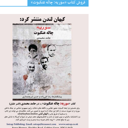
فروش کتاب «سوریه: چاله عنکبوت»