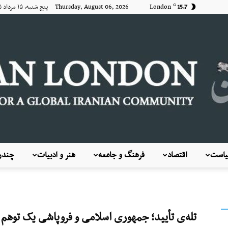
15.7
London
Thursday, August 06, 2026 پنج شنبه, ۱۵ مرداد ۱۴۰۵
C
است
اقتصاد
فرهنگ و جامعه
هنر و ادبیات
چندرس
KayhanLondon
تله‌ی تأیید؛ جمهوری اسلامی و فروپاشی یک توهم