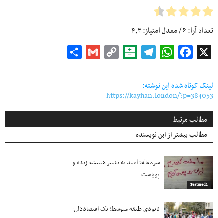
تعداد آرا:
۶
/ معدل امتیاز:
۴٫۳
Share
Gmail
Copy
Balatarin
Telegram
WhatsApp
Facebook
X
Link
لینک کوتاه شده این نوشته:
https://kayhan.london/?p=384053
مطالب مرتبط
مطالب بیشتر از این نویسنده
سرمقاله؛ امید به تغییر همیشه زنده و
پویاست
Featured1
نابودی طبقه متوسط؛ یک اقتصاددان: