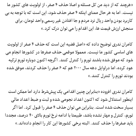
«هرچند که از دید من کل مسئله و اصلا حذف ۴ صفر، از اولویت های کشور ما
نیست. اما به هر حال معنای اینکه ۴ صفر حذف شود، این است که با توجه به بی
کاربرد بودن واحد ریال نزد مردم و جا افتادن غیر رسمی واحد تومان، برای
سنجش ارزش قیمت ها، این اقدام را می توان درک کرد.»
کامران ندری توضیح داده که «اصل قضیه این است که حذف ۴ صفر از اولویت
های اساسی کشور ما نیست. معمولا موقعی حذف صفرها در کشورها انجام می
شود که موفق شده باشند تورم را کنترل کنند. اگرچه اکنون دوباره تورم ترکیه
عود کرده، اما دراوایل دهه سال ۲۰۰۰ هم که ۶ صفر را حذف کردند، موفق شده
بودند تورم را کنترل کنند.»
کامران ندری افزوده «بنابراین چنین اقدامی یک پیش‌شرط دارد اما ممکن است
اینطور استدلال شود که اکنون اعداد نجومی شده و ثبت و ضبط اعداد مالی
بسیار سخت شده است. بنابراین می توان حذف ۴ صفر را قبول کرد. اما اگر
تورم، کنترل و مهار نشده باشد، طبیعتا با ادامه نرخ تورم بالای ۴۰ درصد، مجددا
باید صفرها را حذف کنند. البته برخی کشورها این کار را انجام داده‌اند.»