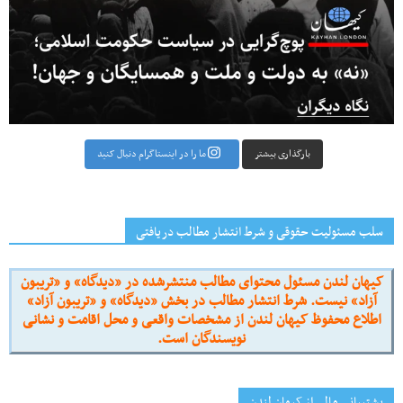
بارگذاری بیشتر
ما را در اینستاگرام دنبال کنید
سلب مسئولیت حقوقی و شرط انتشار مطالب دریافتی
کیهان لندن مسئول محتوای مطالب منتشرشده در «دیدگاه» و «تریبون
آزاد» نیست. شرط انتشار مطالب در بخش «دیدگاه» و «تریبون آزاد»
اطلاع محفوظ کیهان لندن از مشخصات واقعی و محل اقامت و نشانی
نویسندگان است.
پشتیبانی مالی از کیهانِ لندن