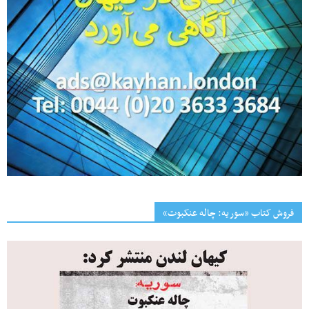
فروش کتاب «سوریه: چاله عنکبوت»