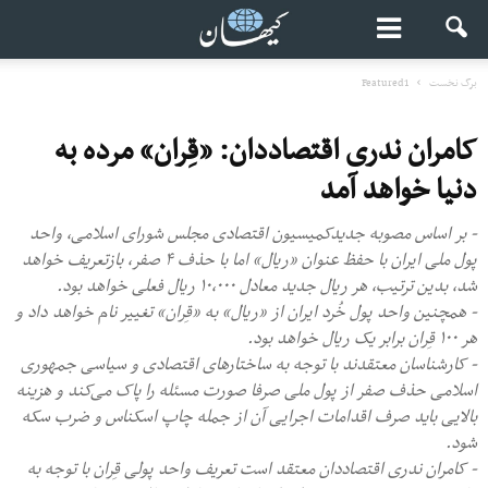
برگ نخست
Featured1
کامران ندری اقتصاددان: «قِران» مرده به
دنیا خواهد آمد
- بر اساس مصوبه جدیدکمیسیون اقتصادی مجلس شورای اسلامی، واحد
پول ملی ایران با حفظ عنوان «ریال» اما با حذف ۴ صفر، بازتعریف خواهد
شد، بدین ترتیب، هر ریال جدید معادل ۱۰,۰۰۰ ریال فعلی خواهد بود.
- همچنین واحد پول خُرد ایران از «ریال» به «قِران» تغییر نام خواهد داد و
هر ۱۰۰ قِران برابر یک ریال خواهد بود.
- کارشناسان معتقدند با توجه به ساختارهای اقتصادی و سیاسی جمهوری
اسلامی حذف صفر از پول ملی صرفا صورت مسئله را پاک می‌کند و هزینه
بالایی باید صرف اقدامات اجرایی آن از جمله چاپ اسکناس و ضرب سکه
شود.
- کامران ندری اقتصاددان معتقد است تعریف واحد پولی قِران با توجه به