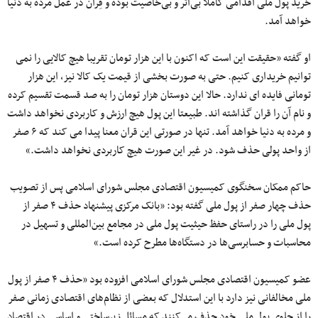
خرید پول ملی اقدامی کاملا بی‌اثر و بی‌خاصیت بوده و قِران در عمل مرده به دنیا
خواهد آمد.
او گفته «حقیقت این است که اکنون با این هزار تومان تقریبا هیچ کالایی را نمی
توانیم خریداری کنیم. حتی به صورت بخشی از قیمت یک کالا نیز، این هزار
تومانی فایده ای ندارد. حالا این دوستان هزار تومان را به صد قسمت تقسیم کرده
و نام آن را قران گذاشته اند. طبیعتا این پول هیچ ارزش و کاربردی نخواهد داشت
و مرده به دنیا خواهد آمد. تنها در صورتی این قران معنا پیدا می کند که ۶ صفر
از واحد پولی حذف شود. در غیر این صورت هیچ کاربردی نخواهد داشت.»
حاکم ممکان سخنگوی کمیسیون اقتصادی مجلس شورای اسلامی پس از تصویب
حذف چهار صفر از پول ملی گفته بود: «بانک مرکزی پیشنهاد حذف ۴ صفر از
پول ملی را در راستای حفظ حیثیت پول ملی در مجامع بین‌المللی و تسهیل در
محاسبات و حسابرسی‌ها در دستگاه‌ها مطرح کرده است.»
عضو کمیسیون اقتصادی مجلس شورای اسلامی افزوده بود «حذف ۴ صفر از پول
ملی مخالفانی نیز دارد با این استدلال که بعضی از نظام‌های اقتصادی زمانی صفر
را از جلوی پول ملی خود حذف می‌کنند که مسائل زیرساختی و اساسی در اقتصاد