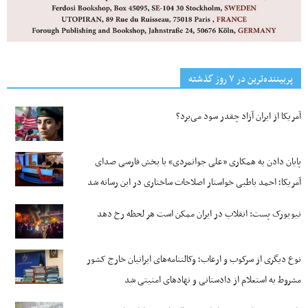
پربیننده‌ترین‌ در ۷ روز گذشته
آمریکا از ایران آزاد چقدر سود می‌برد؟
پایان دادن به همکاری «علی جوانمردی» با بخش فارسی صدای
آمریکا؛ احمد باطبی خواستار اصلاحات ساختاری در این رسانه شد
نیویورک پست: انقلاب در ایران ممکن است هر لحظه رخ دهد
نوع دیگری از سرکوب و ارعاب؛ وکالتنامه‌های ایرانیان خارج کشور
مشروط به استعلام از دادستانی و نهادهای امنیتی شد