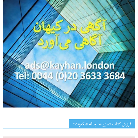
فروش کتاب «سوریه: چاله عنکبوت»