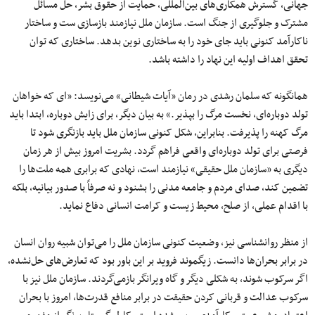
جهانی، گسترش همکاری‌های بین‌المللی، حمایت از حقوق بشر، حل مسائل
مشترک و جلوگیری از جنگ است. سازمان ملل نیازمند بازسازی ست و ساختار
ناکارآمد کنونی باید جای خود را به ساختاری نوین بدهد. ساختاری که توان
تحقق اهداف اولیه این نهاد را داشته باشد.
همانگونه که سلمان رشدی در رمان «آیات شیطانی» می‌نویسد: «ای که خواهان
تولد دوباره‌ای، نخست مرگ را بپذیر.» به بیان دیگر، برای زایش دوباره، ابتدا باید
مرگ کهنه را پذیرفت. بنابراین، شکل کنونی سازمان ملل باید بازنگری شود تا
فرصتی برای تولد دوباره‌ای واقعی فراهم گردد. بشریت امروز بیش از هر زمان
دیگری به «سازمان ملل حقیقی» نیازمند است، نهادی که برابری همه ملت‌ها را
تضمین کند، صدای مردم و جامعه مدنی را بشنود و نه صرفاً با صدور بیانیه، بلکه
با اقدام عملی، از صلح، محیط زیست و کرامت انسانی دفاع نماید.
از منظر روانشناسی نیز، وضعیت کنونی سازمان ملل را می‌توان شبیه روان انسان
در برابر بحران‌ها دانست. زیگموند فروید بر این باور بود که تعارض‌های حل‌نشده،
اگر سرکوب شوند، به شکلی دیگر و گاه ویرانگر بازمی‌گردند. سازمان ملل نیز با
سرکوب عدالت و قربانی کردن حقیقت در برابر منافع قدرت‌ها، امروز با بحران