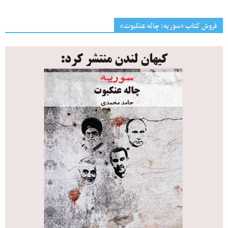
فروش کتاب «سوریه: چاله عنکبوت»