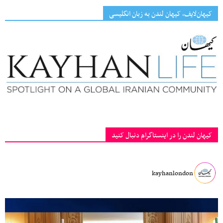
کیهان‌لایف، کیهان لندن به زبان انگلیسی
کیهان لندن را در اینستاگرام دنبال کنید
kayhanlondon