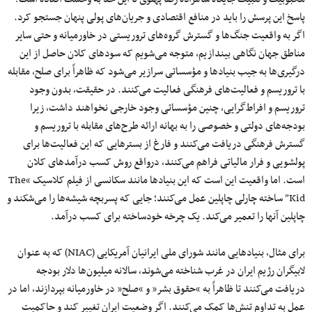
پاسخ این پرسش را باید در منافع اقتصادی و جریان‌های پولی پنهان جستجو کرد.
اگر به واقعیت جنگ‌ها و گسترش گروه‌های تروریستی در خاورمیانه و حتی سایر
مناطق جهان نگاهی بیندازیم، متوجه می‌شویم که سودهای کلان حاصل از این
درگیری‌ها به جیب بنیادها و مؤسساتی سرازیر می‌شود که ظاهراً برای صلح، مقابله
با تروریسم و فعالیت‌های فرهنگی فعالیت می‌کنند. در حقیقت، بدون وجود
تروریسم و افراط‌گرایی، چنین مؤسساتی وجود خارجی نخواهند داشت، زیرا
بودجه‌های دولتی و خصوصی را به بهانه ارائه طرح‌های مقابله با تروریسم و
گسترش فرهنگی دریافت می‌کنند و فارغ از بسترهایی که این فعالیت‌ها برای
پولشویی و فرار مالیاتی فراهم می‌کنند، درواقع روش کسب درآمدهای کلان
است. اما واقعیت این است که این بنیادها مانند سکانسی از فیلم کلاسیک “The
Kid” ساخته چارلی چاپلین عمل می‌کنند؛ جایی که پسربچه شیشه‌ها را می‌شکند و
چاپلین آنها را تعمیر می‌کند. یک چرخه خودساخته برای کسب درآمد.
برای مثال، بنیادهایی مانند شورای ملی ایرانیان آمریکایی (NIAC) که به عنوان
لابیگران رژیم ایران در غرب شناخته می‌شوند، سالانه میلیون‌ها دلار بودجه
دریافت می‌کنند تا ظاهراً به “حقوق بشر” و “صلح” در خاورمیانه بپردازند، اما در
عمل به تداوم تنش‌ها کمک می‌کنند. اگر وضعیت ایران تغییر کند و حاکمیت