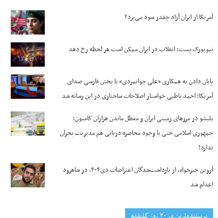
آمریکا از ایران آزاد چقدر سود می‌برد؟
نیویورک پست: انقلاب در ایران ممکن است هر لحظه رخ دهد
پایان دادن به همکاری «علی جوانمردی» با بخش فارسی صدای
آمریکا؛ احمد باطبی خواستار اصلاحات ساختاری در این رسانه شد
بلبشو در مرزهای زمینی ایران و معطل ماندن هزاران کامیون؛
جمهوری اسلامی حتی با وجود محاصره دریایی هم مدیریت بحران
ندارد!
آروین خیرخواه، از بازداشت‌شدگان اعتراضات دی۴۰۴، در شاهرود
اعدام شد
پربیننده‌ترین‌ در ۳۰ روز گذشته