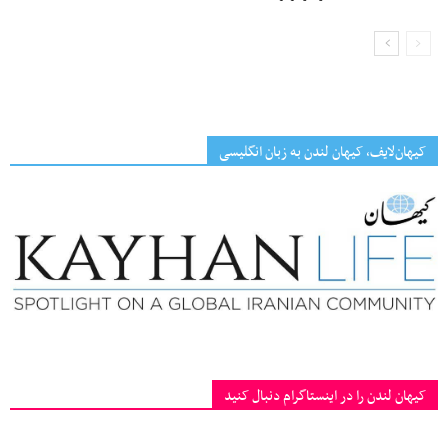
کیهان‌لایف، کیهان لندن به زبان انگلیسی
کیهان لندن را در اینستاگرام دنبال کنید