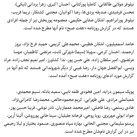
نیلوفر مولایی طالقانی، کاملیا پورکتابی، احسان اکبری، زهرا یزدانی (نیکی)،
محسن فرشیدی، صدیقه یزدی‌ها، رضا اکوانیان، مجتبی کشتکار، نریما قریب،
نیلوفر پورابراهیم، اشکان صفایی حکیمی، معصومه پوربخش نیز از جمله افرادی
هستند که در گزارش روزنامه «هفت صبح» نام آنها مطرح شده است.
حامد اسمعیلیون، اشکان خطیبی، محمدعلی کریمی، حمید فرخ نژاد، بروز
ارجمند، احسان کرمی، سهیلا (سیما) شهرکی ثابت، مرتضی کاظمیان، مهسا
مرتضوی، امیر سلطان زاده، علی حسن پور، ندا کشاورز، امیر نعیم نجف زاده، مراد
ویسی، ابوالفضل جهان دار، رضا غیبی از دیگر شهروندانی هستند که نام آنها در
گزارش مورد ادعای روزنامه «هفت صبح» آمده است.
پوپک سیمون درایه، امین فخودی قلعه نایبی، سعید بادله، نسیم محمدی،
شعبانعلی مرادی، علی ظهرابی، کریم محمودخالص، محمدرضا کامرانی‌نژاد،
هادی رستمی، رضا فاضلی، امیرمحمد معماریان، نادر نوشی، فریبا حسین پور،
جواد ابوئی مهریزی، رویا روحی، فرحانه جلیلیان، سینا خانی پورروشن، آئیتا آرین،
پرستو سلیمانی، مجتبی الحانی، بهاره سپاه منصوری، مسعود بختیار و لیلا رحیمی
نیز در این گزارش نام‌شان مطرح شده است.