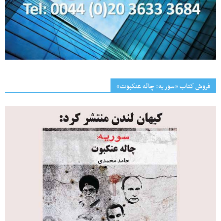
فروش کتاب «سوریه: چاله عنکبوت»