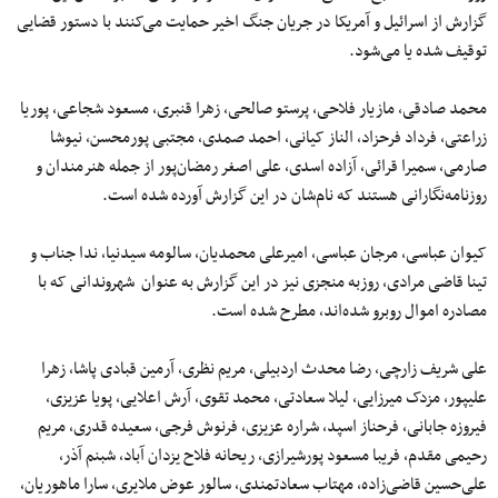
گزارش از اسرائیل و آمریکا در جریان جنگ اخیر حمایت می‌کنند با دستور قضایی
توقیف شده یا می‌شود.
محمد صادقی، مازیار فلاحی، پرستو صالحی، زهرا قنبری، مسعود شجاعی، پوریا
زراعتی، فرداد فرحزاد، الناز کیانی، احمد صمدی، مجتبی پورمحسن، نیوشا
صارمی، سمیرا قرائی، آزاده اسدی، علی اصغر رمضان‌پور از جمله هنرمندان و
روزنامه‌نگارانی هستند که نام‌شان در این گزارش آورده شده است.
کیوان عباسی، مرجان عباسی، امیرعلی محمدیان، سالومه سیدنیا، ندا جناب و
تینا قاضی مرادی، روزبه منجزی نیز در این گزارش ‌به‌ عنوان شهروندانی که با
مصادره اموال روبرو شده‌اند، مطرح شده است.
علی شریف زارچی، رضا محدث اردبیلی، مریم نظری، آرمین قبادی پاشا، زهرا
علیپور، مزدک میرزایی، لیلا سعادتی، محمد تقوی، آرش اعلایی، پویا عزیزی،
فیروزه جابانی، فرحناز اسپد، شراره عزیزی، فرنوش فرجی، سعیده قدری، مریم
رحیمی مقدم، فریبا مسعود پورشیرازی، ریحانه فلاح یزدان آباد، شبنم آذر،
علی‌حسین قاضی‌زاده، مهتاب سعادتمندی، سالور عوض ملایری، سارا ماهوریان،