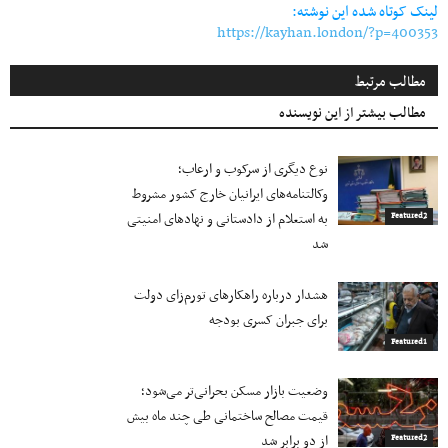
لینک کوتاه شده این نوشته:
https://kayhan.london/?p=400353
مطالب مرتبط
مطالب بیشتر از این نویسنده
نوع دیگری از سرکوب و ارعاب؛
وکالتنامه‌های ایرانیان خارج کشور مشروط
به استعلام از دادستانی و نهادهای امنیتی
Featured2
شد
هشدار درباره راهکارهای تورم‌زای دولت
برای جبران کسری بودجه
Featured1
وضعیت بازار مسکن بحرانی‌تر می‌شود؛
قیمت مصالح ساختمانی طی چند ماه بیش
از دو برابر شد
Featured2