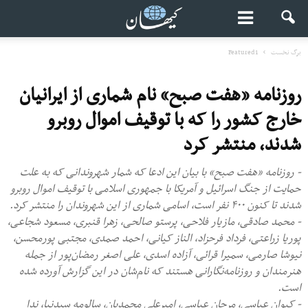
برگ نخست
Featured1
روزنامه «هفت صبح» نام شماری از ایرانیان
خارج کشور را که با توقیف اموال روبرو
شدند، منتشر کرد
- روزنامه «هفت صبح» با بیان این ادعا که شمار شهروندانی که به علت
حمایت از جنگ اسرائیل و آمریکا با جمهوری اسلامی با توقیف اموال روبرو
شدند تا کنون ۴۰۰ نفر است، اسامی شماری از این شهروندان را منتشر کرد.
- محمد صادقی، مازیار فلاحی، پرستو صالحی، زهرا قنبری، مسعود شجاعی،
پوریا زراعتی، فرداد فرحزاد، الناز کیانی، احمد صمدی، مجتبی پورمحسن،
نیوشا صارمی، سمیرا قرائی، آزاده اسدی، علی اصغر رمضان‌پور از جمله
هنرمندان و روزنامه‌نگارانی هستند که نام‌شان در این گزارش آورده شده
است.
- کیوان عباسی، مرجان عباسی، امیرعلی محمدیان، سالومه سیدنیا، ندا