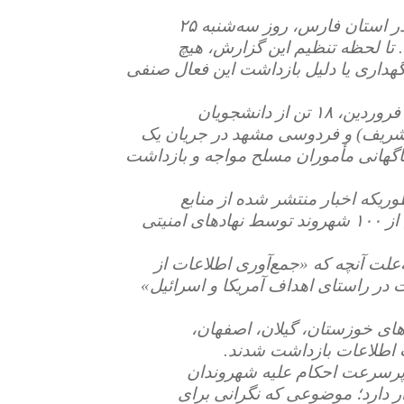
- محمدعلی زحمتکش، از فعالان صنفی آموزگاران در استان فارس، روز سه‌شنبه ۲۵
 است. تا لحظه تنظیم این گزارش، هیچ
گهداری یا دلیل بازداشت این فعال صنفی
- «خبرنامه امیرکبیر» گزارش داده شامگاه شنبه ۲۲ فروردین، ۱۸ تن از دانشجویان
ر(شریف) و فردوسی مشهد در جریان یک
د ناگهانی مأموران مسلح مواجه و بازداشت
وریکه اخبار منتشر شده از منابع
حکومتی نشان می‌دهد تنها طی دو روز گذشته بیش از ۱۰۰ شهروند توسط نهادهای امنیتی
تان و بلوچستان ۵۵ شهروند به‌علت آنچه که «جمع‌آوری اطلاعات از
 در راستای اهداف آمریکا و اسرائیل»
 شهروند در استان‌های خوزستان، گیلان، اصفهان،
 اطلاعات بازداشت شدند.
 پرسرعت احکام علیه شهروندان
ر دارد؛ موضوعی که نگرانی برای