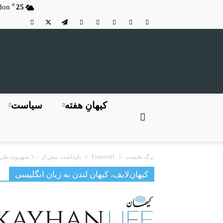
C
don
25
کیهانِ هفته
سیاست
برگ نخست
Featured1
بازداشت بیش از ۱۰۰ شهروند طی دو روز؛ رئیس قوه قضائیه خواستار...
کیهان‌لایف، کیهان لندن به زبان انگلیسی