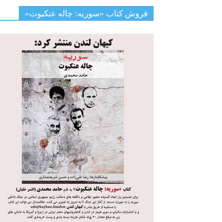
فروش کتاب «سوریه: چاله عنکبوت»