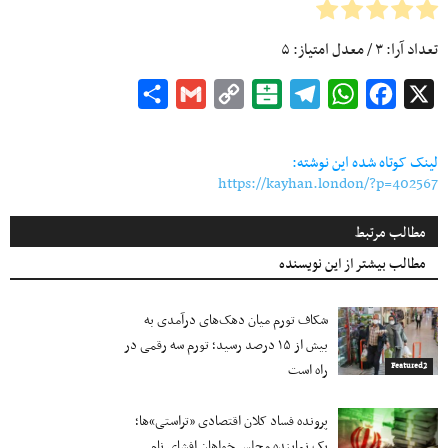
تعداد آرا:
۳
/ معدل امتیاز:
۵
Share
Gmail
Copy
Balatarin
Telegram
WhatsApp
Facebook
X
Link
لینک کوتاه شده این نوشته:
https://kayhan.london/?p=402567
مطالب مرتبط
مطالب بیشتر از این نویسنده
شکاف تورم میان دهک‌های درآمدی به
بیش از ۱۵ درصد رسید؛ تورم سه رقمی در
راه است
Featured2
پرونده فساد کلان اقتصادی «تراستی»ها؛
یک نماینده مجلس خواهان افشای نام