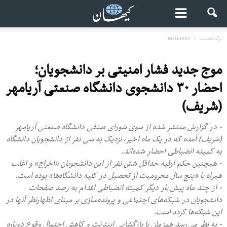
برگ نخست
Featured2
موج جدید فشار امنیتی بر دانشجویان؛
احضار ۳۰ دانشجوی دانشگاه صنعتی آریامهر
(شریف)
- در گزارش منتشر شده از سوی شورای صنفی دانشگاه صنعتی آریامهر
(شریف) آمده که در یک ماه اخیر، نزدیک به سی نفر از دانشجویان دانشگاه
به کمیته انضباطی احضار شده‌اند.
- همچنین حکم اولیه حداقل شش نفر از این دانشجویان «اخراج» و اغلب
همراه با «پنج سال محرومیت از تحصیل در کلیه دانشگاه‌ها» بوده است.
- از چند ماه پیش بار دیگر کمیته انضباطی اقدام به رصد صفحات
دانشجویان در شبکه‌های اجتماعی و پرونده‌سازی بر مبنای اظهارنظر آنها در
این شبکه‌ها کرده است.
- به نظر می‌رسد همزمان با بازگشایی اینترنت و کاهش احتمال وقوع دوباره