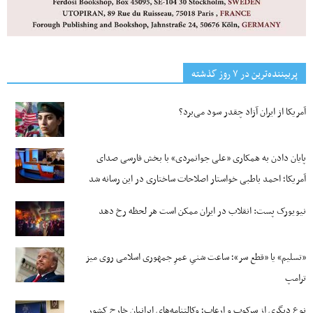
پربیننده‌ترین‌ در ۷ روز گذشته
آمریکا از ایران آزاد چقدر سود می‌برد؟
پایان دادن به همکاری «علی جوانمردی» با بخش فارسی صدای
آمریکا؛ احمد باطبی خواستار اصلاحات ساختاری در این رسانه شد
نیویورک پست: انقلاب در ایران ممکن است هر لحظه رخ دهد
«تسلیم» یا «قطع سر»؛ ساعت شنیِ عمرِ جمهوری اسلامی روی میز
ترامپ
نوع دیگری از سرکوب و ارعاب؛ وکالتنامه‌های ایرانیان خارج کشور