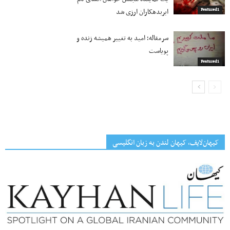
ابربدهکاران ارزی شد
Featured1
سرمقاله؛ امید به تغییر همیشه زنده و
پویاست
Featured1
کیهان‌لایف، کیهان لندن به زبان انگلیسی