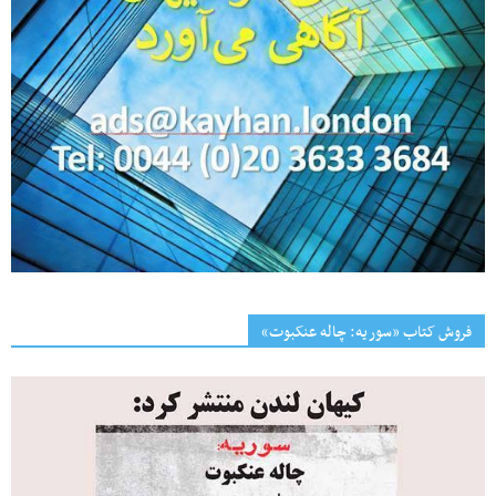
فروش کتاب «سوریه: چاله عنکبوت»