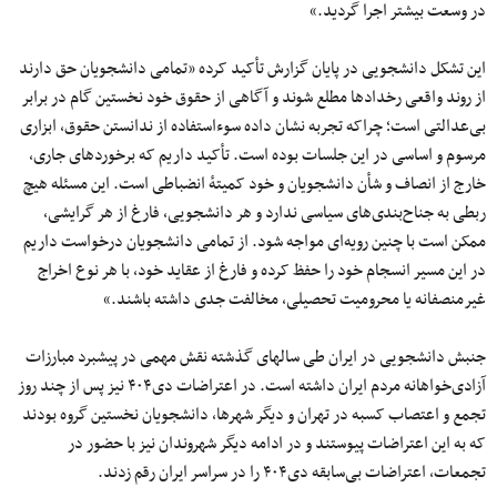
در وسعت بیشتر اجرا گردید.»
این تشکل دانشجویی در پایان گزارش تأکید کرده «تمامی دانشجویان حق دارند
از روند واقعی رخدادها مطلع شوند و آگاهی از حقوق خود نخستین گام در برابر
بی‌عدالتی است؛ چراکه تجربه نشان داده سوءاستفاده از ندانستن حقوق، ابزاری
مرسوم و اساسی در این جلسات بوده است. تأکید داریم که برخوردهای جاری،
خارج از انصاف و شأن دانشجویان و خود کمیتهٔ انضباطی است. این مسئله هیچ
ربطی به جناح‌بندی‌های سیاسی ندارد و هر دانشجویی، فارغ از هر گرایشی،
ممکن است با چنین رویه‌ای مواجه شود. از تمامی دانشجویان درخواست داریم
در این مسیر انسجام خود را حفظ کرده و فارغ از عقاید خود، با هر نوع اخراج
غیرمنصفانه یا محرومیت تحصیلی، مخالفت جدی داشته باشند.»
جنبش دانشجویی در ایران طی سالهای گذشته نقش مهمی در پیشبرد مبارزات
آزادی‌خواهانه مردم ایران داشته است. در اعتراضات دی۴۰۴ نیز پس از چند روز
تجمع و اعتصاب کسبه در تهران و دیگر شهرها، دانشجویان نخستین گروه بودند
که به این اعتراضات پیوستند و در ادامه دیگر شهروندان نیز با حضور در
تجمعات، اعتراضات بی‌سابقه دی۴۰۴ را در سراسر ایران رقم زدند.