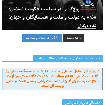
بارگذاری بیشتر
ما را در اینستاگرام دنبال کنید
سلب مسئولیت حقوقی و شرط انتشار مطالب دریافتی
کیهان لندن مسئول محتوای مطالب منتشرشده در «دیدگاه» و «تریبون
آزاد» نیست. شرط انتشار مطالب در بخش «دیدگاه» و «تریبون آزاد»
اطلاع محفوظ کیهان لندن از مشخصات واقعی و محل اقامت و نشانی
نویسندگان است.
پشتیبانی مالی از کیهانِ لندن