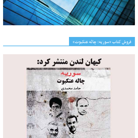
فروش کتاب «سوریه: چاله عنکبوت»