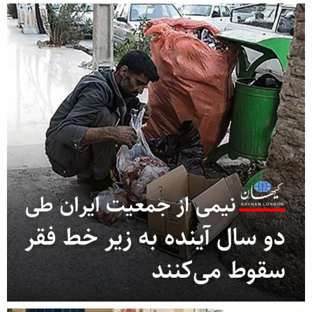
 ز
از