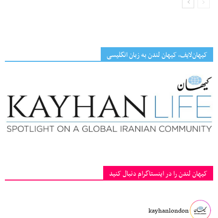
کیهان‌لایف، کیهان لندن به زبان انگلیسی
کیهان لندن را در اینستاگرام دنبال کنید
kayhanlondon