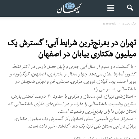
برگ نخست
Featured2
تهران در بغرنج‌ترین شرایط آبی؛ گسترش یک
میلیون‌ هکتاری بیابان در اصفهان
- با گذشت دو سوم از سال آبی جاری و پایان فصل بارش در اکثر نقاط
کشور، آمارها نشان می‌دهد چهار محال و بختیاری، اصفهان، کهگیلویه و
بویر احمد، یزد، گیلان، قزوین، مرکزی، سمنان، قم و تهران همچنان در
خشکسالی به سر می‌برند.
- استان‌های تهران، قم، سمنان و مرکزی با حدود ۳۰ درصد کاهش بارش،
بدترین وضعیت خشکسالی را دارند و در استان‌های دارای خشکسالی که
استان تهران دارای بغرنج‌ترین وضعیت است.
- مدیرکل منابع طبیعی استان اصفهان از گسترش یک میلیون‌ هکتاری
بیابان در این استان طی تنها یک دهه گذشته خبر داده است.
شنبه ۲۳ خرداد ۱۴۰۵ برابر با ۱۳ ژوئن ۲۰۲۶