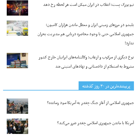
نیویورک پست: انقلاب در ایران ممکن است هر لحظه رخ دهد
بلبشو در مرزهای زمینی ایران و معطل ماندن هزاران کامیون؛
جمهوری اسلامی حتی با وجود محاصره دریایی هم مدیریت بحران
ندارد!
نوع دیگری از سرکوب و ارعاب؛ وکالتنامه‌های ایرانیان خارج کشور
مشروط به استعلام از دادستانی و نهادهای امنیتی شد
پربیننده‌ترین‌ در ۳۰ روز گذشته
جمهوری اسلامی از آغاز جنگ چقدر به آمریکا سود رسانده؟
آمریکا با ماندن جمهوری اسلامی چقدر ضرر می‌کند؟