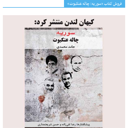
فروش کتاب «سوریه: چاله عنکبوت»