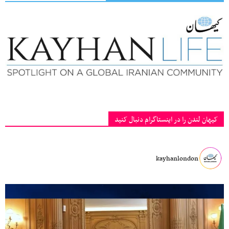
کیهان لندن را در اینستاگرام دنبال کنید
kayhanlondon