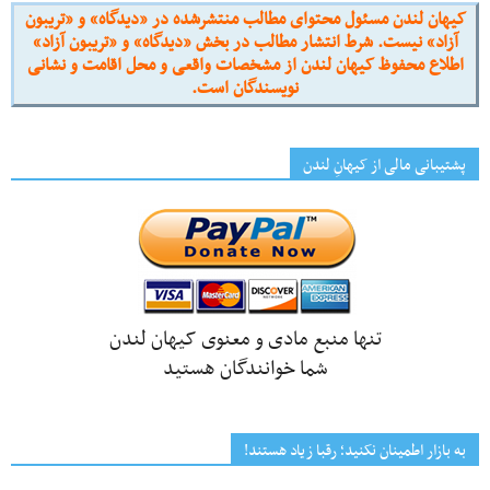
کیهان لندن مسئول محتوای مطالب منتشرشده در «دیدگاه» و «تریبون
آزاد» نیست. شرط انتشار مطالب در بخش «دیدگاه» و «تریبون آزاد»
اطلاع محفوظ کیهان لندن از مشخصات واقعی و محل اقامت و نشانی
نویسندگان است.
پشتیبانی مالی از کیهانِ لندن
تنها منبع مادی و معنوی کیهان لندن
شما خوانندگان هستید
به بازار اطمینان نکنید؛ رقبا زیاد هستند!