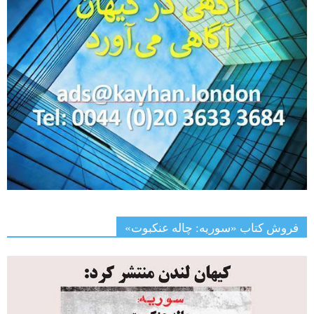
فروش کتاب «سوریه: چاله عنکبوت»