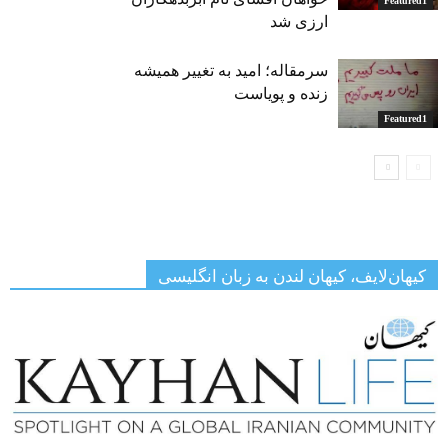
Featured1
ارزی شد
سرمقاله؛ امید به تغییر همیشه
زنده و پویاست
Featured1
کیهان‌لایف، کیهان لندن به زبان انگلیسی