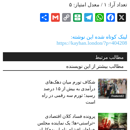
تعداد آرا:
۱
/ معدل امتیاز:
۵
Share
Gmail
Copy
Balatarin
Telegram
WhatsApp
Facebook
X
Link
لینک کوتاه شده این نوشته:
https://kayhan.london/?p=404208
مطالب مرتبط
مطالب بیشتر از این نویسنده
شکاف تورم میان دهک‌های
درآمدی به بیش از ۱۵ درصد
رسید؛ تورم سه رقمی در راه
Featured2
است
پرونده فساد کلان اقتصادی
«تراستی»ها؛ یک نماینده مجلس
خواهان افشای نام ابربدهکاران