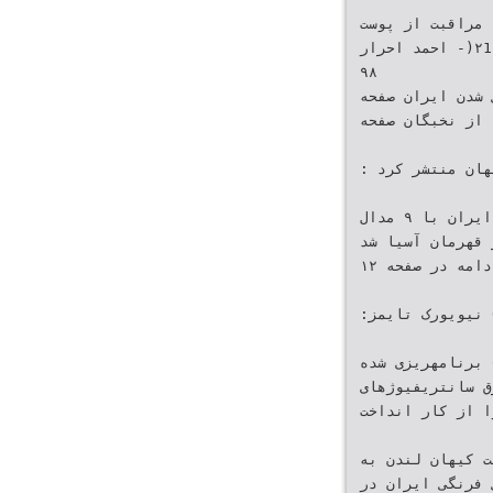
؟ مراقبت از پوست
‫در ایران (‪ -)۲1۵‬احمد احرار‬
‫‪۹٨‬‬
ی شدن ایران صفحه
‫از نخبگان‬ ‫صفحه‬
‫کیهان منتشر کرد ‪:‬‬ ‫ادامه در صفحه ‪۱7‬‬
‫سقوط بهشت‬ ‫تیم کشتی فرنگی ایران با ‪ ۹‬مدال‬
 برنز قهرمان آسیا شد
‫ادامه در صفحه ‪۱۲‬‬
‫نیویورک تایمز‪:‬‬ ‫ادامه در صفحه ‪6‬‬
» برنامهریزی شده
رق سانتریفیوژهای
را از کار انداخت
یت کیهان لندن به
ی فرنگی ایران در