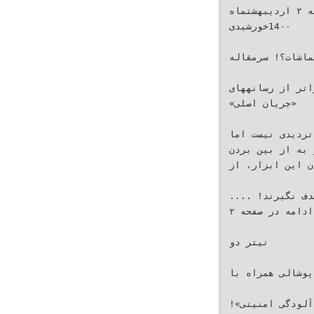
‫‪ 18‬صفحه‬ ‫جمعه ‪ ۲۷‬فروردینماه تا پنجشنبه ‪ ۲‬اردیبهشتماه
‪14۰۰‬خورشیدی‬
ت یا مماشات؟! سرمقاله
راتر از رسانههای
‫«جریان اصلی»‬
تردیدی نیست اما
 به از بین بردن
‫تأثیرات مثبت این ابزار نیستند‪ .‬در عین حال مهم این است که کاربران این ابزار‪ ،‬از‬
‫جمله فضای مجازی و شبکههای اجتماعی‪ ،‬ابزار را بجای هدف نگیرند! ‪....‬‬
‫ادامه در صفحه ‪۲‬‬
‫تیتر دو‬
ر پوشالی همراه با
آلودگی امنیتی»!