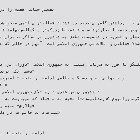
می با برداشتن گامهای جدید در تشدید فعالیتهای اتمی میخواهد
در وین دومینانفجاردرتأسیساتاتمینطنزدرکمترازیکسالضربهامنیتی
فجار و تخریب در تأسیسات نطنز چه تاثیری بر مذاکرات برای ب
برجام خواهد گذاشت؟‬ ‫حفاظتی و اطلاعاتی جمهوری ا‪‬
ی و گفتگو با فرزانه ضربات امنیتی به جمهوری اسلامی «دوران بزن 
«دشمن یکی بزند‬
‫« ‬
‫دانشجویان‬ ‫من هنری دارم‬ ‫تلاش جمهوری اسلام‬
‫فیالارض» متهم‬‫‬
‫اشتباهات بد خانم ها در دل‬