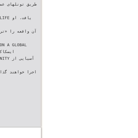
‫طریق تونلها‬‫‬‫‬