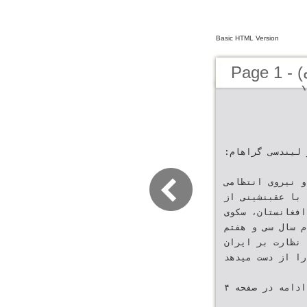
Basic HTML Version
Page 1 - (کیهان لندن - سال سى و هفتم ـ شماره
‫سناتور لیندسی گراهام‪:‬‬
ماندهان سپاه ،بسیج و نیروی انتظامی
مریکا با عقبنشینی از
افغانستان‪ ،‬سکوی‬
دم سال سی و هفتم
 3۰از دورۀ جدید) نظارت بر ایران
را از دست میدهد‬
‫ادامه در صفحه ‪۴‬‬ ‫ادامه در صفحه ‪3‬‬