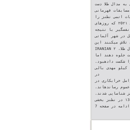
 به مدال طلا دست
 مسابقات قهرمانی
نطنز را KAYHANLIFE یافت .او
در مرحله نیمه نهایی در یک‬ ‫کشتی آسیا در سال ‪ ۲0۲۱‬که روزهای‬
برخلاف آنچه رقابت نفسگیر با نتیجه
ه آوریل در شهر آلماتی
 SPOTLIGHT ON A GLOBAL
IRANIAN‬‬ ‫ایسکاکوف دارنده مدال برنز بازیهای‬ ‫قزاقستان برگزار شد‪ ،‬با ‪ ۴‬مدال طلا‪۲ ،‬‬
ا COMMUNITY آسیایی از
قزاقستان را شکست دادهبود‪.‬‬ ‫مدال نقره و ‪ 3‬مدال برنز قهرمان شد‪.‬‬
‫اجرا خواهند گذاشت‪ .‬اواسط شهریور‬ ‫شدت آن بزرگتر از آن است که به‬ ‫در وزن ‪ ۹7‬کیلو مهدی بالی
در‬
خرابکاری در www.kayhanlife.com ادامه در صفحه ۱0
‫اطلاع عموم رساندهاند‪.‬‬
‫تأسیسات نطنز شناسایی شدند‪.‬‬ ‫جمهوری اسلامی پس از انفجار‬
‫مهیب تیرماه ‪ ۱3۹۹‬در نطنز بخشی‬