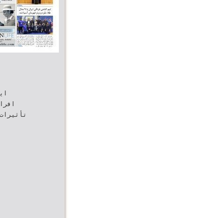
‫‬
‫اف‬