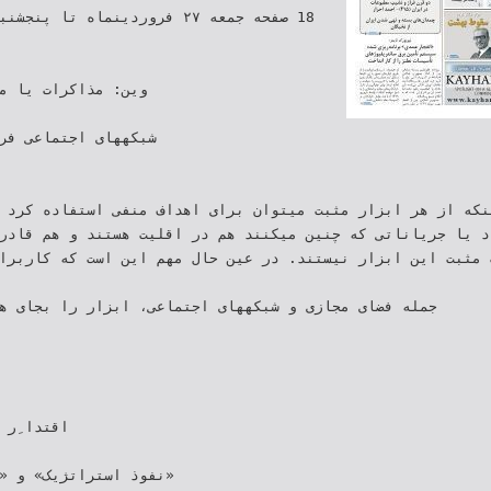
‫وین‪ :‬مذاکرا‬‫‬
‫شبکههای اجتماعی ف‬
اینکه از هر ابزار مثبت میتوان برای اهداف منفی استفاده کرد 
راد یا جریاناتی که چنین میکنند هم در اقلیت هستند و هم قادر
‫اقتدا ِ‬
‫«نفوذ استراتژیک» و «‬