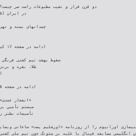
‫دو قرن فراز و نشیب مطبوعات‬ ‫راست سر چیست‬‫‬
‫چمدانهای بسته و ته‬‫‬
‫طلا‪ ،‬نقره و‬
‫«انفجار عمدی‬
‫سیستم تأمین ب‬
‫تأسیسات نطنز ‬
ات غنیسازی اورانیوم را از روزنامه «اورشلیم پست» ساعاتی وبسا
زبان انگلیسی‬ مسابقه فینال با غلبه بر سئونگ جون تیم ملی کشت