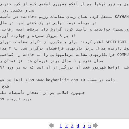
ی عمیق به زیر کوهها پس از آنکه جمهوری اسلامی کیم از کره جنوبی
‫سی و یکمین دور‬
‫منتقل کرد‪ .‬همان زمان مقامات رژیم‬ ‫«حادثه» در تأسیسات اتمی ‬‫‪‬‬‫‪‬
‫آن واقعه را «تروریستی» خواندند و‬ ‫تأیید کرد‪ ،‬گزارش داد ‬‫
‪ ۱۱‬بر ‪ ۹‬یرولان‬ ‫سیزده و چهارد‬
‫اعلام کردند برای جلوگیری از تکرار‬ ‫مقامات تهران تلاش میکنند این‬‫‪
‫خرابکاریهای مشابه برنامههایی را به‬ ‫حادثه را کماهمیت جلوه دهند ام‬‫‪‬‬‫
‫‪ ۱3۹۹‬ادعا شد عوامل ‬‫‪‬‬‫‪‬‬
1
2
3
4
5
6