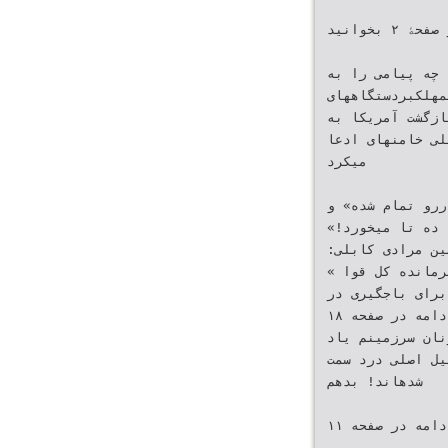
‫تفسیر سیاسی هفته را در صفحۀ ‪ ۲‬بخوانید‬
 چه پیامی را به
مهلکبردستگاههای
ازگشت آمریکا به
سلامی است .آنهم در حالی که علی خامنهای ادعا
میکرد‬
دررو تمام شده» و
 ده تا میخورد!»
‫امیرحسین مرادی‬ ‫کابلی‪:‬‬ ‫و ناتوانی دم و دستگاه نظامی‬ ‫ادامه در صفحه ‪۲‬‬
فرمانده کل قوا »
ی برای باجگیری در
‫نخبه به «افساد‬ ‫که میبایست به‬ ‫ادامه در صفحه ‪۱٨‬‬ ‫وینبا«‪۹‬گرماورانیوم‪6۰‬درصدغنیشده»!‬
 زنان سرزمینم یاد
یل اصلی درد سمت
‫شدهاند!‬ ‫بدهم‬
‫ادامه در صفحه ‪۱۱‬‬ ‫ادامه در صفحه ‪۱6‬‬