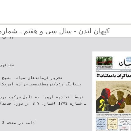
۳۰۷ (دوره جديد
‫تحریم فر‪‬‬
‫بنیانگذار‪:‬دکترمصطفیمصباحزاده‬ ‫آ
‫توسط اتحادیه اروپا به دلیل سرکوب مر‬‫
ـ شماره ‪( 1۷۷3‬شمارۀ ‪۷‬‬‫