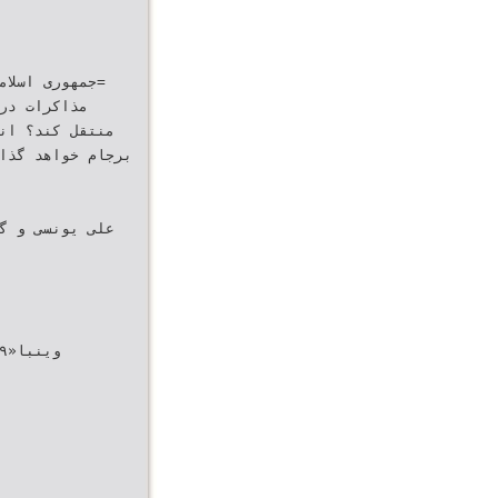
‫=جمهوری اسلا
مذاکرات ‬‫‬
‫منتقل کند؟ ان
‫علی یونس‬‫‬‫‬‫