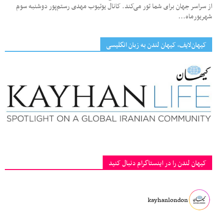
از سراسر جهان برای شما تور می‌کند. کانال یوتیوب مهدی رستم‌پور دوشنبه سوم
شهریورماه...
کیهان‌لایف، کیهان لندن به زبان انگلیسی
کیهان لندن را در اینستاگرام دنبال کنید
kayhanlondon