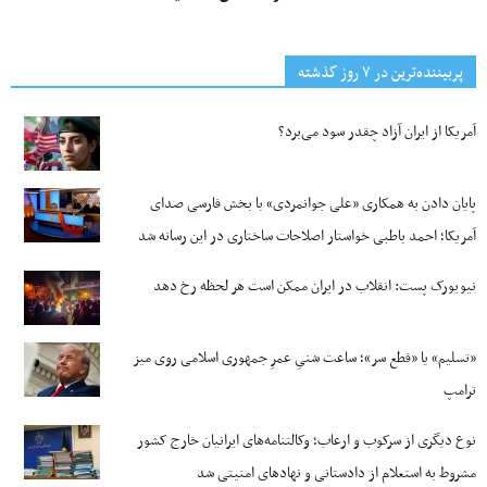
پربیننده‌ترین‌ در ۷ روز گذشته
آمریکا از ایران آزاد چقدر سود می‌برد؟
پایان دادن به همکاری «علی جوانمردی» با بخش فارسی صدای
آمریکا؛ احمد باطبی خواستار اصلاحات ساختاری در این رسانه شد
نیویورک پست: انقلاب در ایران ممکن است هر لحظه رخ دهد
«تسلیم» یا «قطع سر»؛ ساعت شنیِ عمرِ جمهوری اسلامی روی میز
ترامپ
نوع دیگری از سرکوب و ارعاب؛ وکالتنامه‌های ایرانیان خارج کشور
مشروط به استعلام از دادستانی و نهادهای امنیتی شد