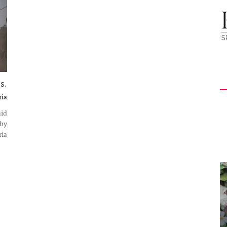
کیهان
لندن
.S.
ria
aid
 by
...