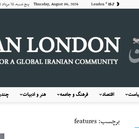
15.7
London
Thursday, August 06, 2026 پنج شنبه, ۱۵ مرداد ۱۴۰۵
C
است
اقتصاد
فرهنگ و جامعه
هنر و ادبیات
چندرس
KayhanLondon
برچسب: features