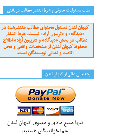
سلب مسئولیت حقوقی و شرط انتشار مطالب دریافتی
کیهان لندن مسئول محتوای مطالب منتشرشده در
«دیدگاه» و «تریبون آزاد» نیست. شرط انتشار
مطالب در بخش «دیدگاه» و «تریبون آزاد» اطلاع
محفوظ کیهان لندن از مشخصات واقعی و محل
اقامت و نشانی نویسندگان است.
پشتیبانی مالی از کیهانِ لندن
تنها منبع مادی و معنوی کیهان لندن
شما خوانندگان هستید