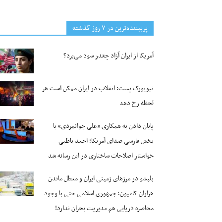
پربیننده‌ترین‌ در ۷ روز گذشته
آمریکا از ایران آزاد چقدر سود می‌برد؟
نیویورک پست: انقلاب در ایران ممکن است هر
لحظه رخ دهد
پایان دادن به همکاری «علی جوانمردی» با
بخش فارسی صدای آمریکا؛ احمد باطبی
خواستار اصلاحات ساختاری در این رسانه شد
بلبشو در مرزهای زمینی ایران و معطل ماندن
هزاران کامیون؛ جمهوری اسلامی حتی با وجود
محاصره دریایی هم مدیریت بحران ندارد!