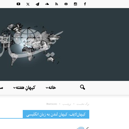
خانه
کیهانِ هفته
سی
برگ نخست
برچسب
Features
کیهان‌لایف، کیهان لندن به زبان انگلیسی