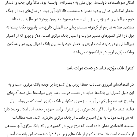
امکان سوءاستفاده دولت‌ها، پول ملی به “پشتوانه” وابسته بود. مثلاً برای چاپ و انتشار
مقدار اسکناس اضافی وجود پشتوانه متناسب طلا الزام‌آور بود. در سال‌های بعد از جنگ
دوم بین‌الملل و به ویژه پس از پایان سیستم معروف “برتون وودز” در سال‌های هفتاد
میلادی طلا به تدریج از گردونه سیستم پولی بین‌المللی خارج شد وامروزه یگانه پشتوانه
پول در اکثر کشورهای معتبر درایت و اعتبار بانک مرکزی است. دلار و یورو که از اعتبار
بین‌المللی برخوردارند ثبات ارزش و اعتبار خود را مدیون بانک فدرال رزرو در واشنگتن
وبانک مرکزی اروپا در فرانکفورت می‌باشند.
کنترل بانک مرکزی نباید در دست دولت باشد
در اقتصادهای امروزی ضمانت حفظ ارزش پول کشورها بر عهده بانک مرکزی است و به
این دلیل کنترل این بانک‌ها نباید در دست دولت باشد چون دولت‌ها مثل همه آدم‌های
ولخرج همیشه پول کم می‌آورند. از سوی دیگراین بانک مرکزی است که می‌تواند پول
تولید کند. بنا بر این اگر بانک مرکزی زیر کنترل رئیس جمهور باشد، این امکان وجود دارد
که هر وقت دولت به پول احتیاج داشت از بانک مرکزی “قرض” کند. همه مطالعات
مستند اقتصادی نشان داده است که نرخ تورم در کشورهایی که بانک مرکزی آنها مستقل
از حکومت است بلا استثناء کمتر از بانک‌های زیر نفوذ دولت‌هاست. این واقعیت آنقدر