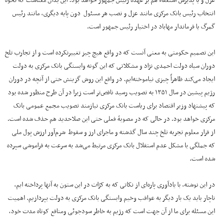
عزل و یا پذیرش استعفاء هم بر عهده رئیس جمهور خواهد بود. این بدان معناست که نحوه
انتخاب رئیس بانک مرکزی مانند عزل و نصب هر مسئول دون پایه دیگری، مانند رئیس
گمرگ یا فرماندار مهاباد در اختیار رئیس جمهور است.
این تصمیم حکومتی به معنی آنست که در واقع هیچ چیز تغییرنکرده است و از تجارب تلخ
دوران سیاه دولت احمدی نژاد و مشکلاتی که این گونه وابستگی بانک مرکزی به دولت
ایجاد می‌کند ظاهراً چیزی نیاموخته‌ایم. در واقع این روش گزینش حتی از آنچه در دوران
رژیم پیشین در سال ۱۳۵۱ به تصویب رسید ناقص‌تر است زیرا در آن طرح منظور شده بود
که پیشنهاد وزیر اقتصاد برای ریاست بانک مرکزی نیازمند تصویب مجمع عمومی بانک
مرکزی خواهد بود. در حالی که در مصوبهّ فعلی حتی این صلاحدید هم حذف شده است.
از قرار معلوم تجربه تلخ چند سال گذشته و ماجرای ارز و سقوط شرم‌آور ارزش پول ملی
که جملگی با مشکل عدم استقلال بانک مرکزی مرتبط می‌شد به سرعت به فراموشی سپرده
شده است.
در این نوشته، با یاد‌آوری پاره‌ای از نکاتی که به کرّات در این ستون به آنها پرداخته ایم،
ناچار باید یک بار دیگر به عواقب وخیم وابستگی بانک مرکزی به دولت بپردازیم. اهمیت
این مسئله برای ما از آن جهت است که رژیم به خاطر سودجوئی ومنافع کوتاه مدت خود،