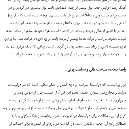
آهنگ رشد افزایش حجم پول بیشتر از رشد اقتصادی باشد پول بیشتری در گردش و در
دست مردم هست ولی متقابلاً اجناس و خدمات بیشتری عرضه نشده است که با آن پول
اضافی مبادله شود و در نتیجه بر بهای کالاها و خدمات افزوده خواهد شد. این پدیده
منطبق با قانون ابتدائی عرضه و تقاضا در اقتصاد است. هرگاه عرضه بیشتر از تقاضا باشد
قیمت سقوط می‌کند و هرگاه تقاضا بیشتر ازعرضه باشد بر بها افزوده خواهد شد. بنا بر این
تورم همیشه ناشی از زیاد شدن حجم پول در گردش است. زمانی که بانک مرکزی نتواند
و یا نخواهد میزان رشد و حجم پول در گردش را کنترل کند تورم نتیجه مسلم آنست.
رابطه بودجه، سیاست مالی و سیاست پولی
قرار بر اینست که دولت‌ها بتوانند بودجه کشور را چنان تنظیم کنند که در درازمدت
درآمد و مخارج‌شان متوازن باشد. انجام این کار آسان نیست چون از سویی وضع و
جمع‌آوری مالیات نیازمند یک سازمان اداری سالم ولایق است و از سوی دیگراعمال سیاست
صرفه‌جوئی و کاستن از مخارج دولت نیز امری آسان و ساده نیست. از این رو آسان‌ترین راه
گریز از این مشکلات برای دولت‌ها، در صورت امکان، برداشت از بانک مرکزی و یا به
اصطلاح رایج آن، چاپ اسکناس است. در گذشته در پاره‌ای از کشورها برای اجتناب از