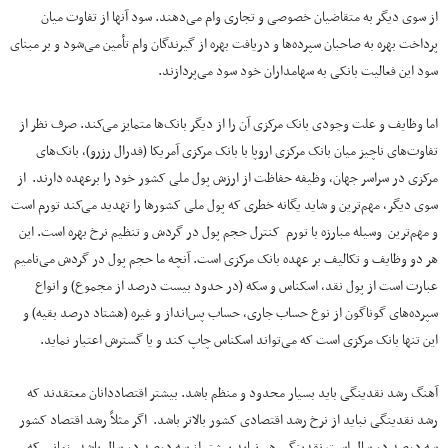
از سوی دیگر به متقاضیان خصوصی و تجاری وام می‌دهند. سود آنها از تفاوت میان
پرداخت بهره به صاحبان سپرده‌ها و دریافت بهره از گیرندگان وام تأمین می‌شود و بر مبنای
سود این فعالیت بانکی به سهامداران خود سود می‌پردازند.
اما وظایف و علت وجودی بانک مرکزی آن را از دیگر بانک‌ها متمایز می‌کند. صرف نظر از
تفاوت‌های ناچیز میان بانک مرکزی اروپا با بانک مرکزی آمریکا (فدرال رزرو)، بانک‌های
مرکزی در سراسر جهان، وظیفه حفاظت از ارزش پول ملی کشور خود را برعهده دارند. از
سوی دیگر، مهم‌ترین و شاید یگانه خطری که پول ملی کشورها را تهدید می‌کند تورم است
و مهم‌ترین وسیله مبارزه با تورم کنترل حجم پول در گردش و تنظیم نرخ بهره است. این
هر دو وظایف و تکالیف بر عهده بانک مرکزی است. آنچه ما حجم پول در گردش می‌نامیم
عبارت است از پول نقد، اسکناس و سکه (در حدود بیست درصد از مجموع) و انواع
سپرده‌های گوناگون از نوع حساب جاری، حساب پس‌انداز و غیره (هشتاد درصد بقیه) و
این تنها بانک مرکزی است که می‌تواند اسکناس چاپ کند و یا گسترش اعتبار نماید.
آهنگ رشد نقدینگی باید بسیار محدود و منظم باشد. بیشتر اقتصاددانان معتقدند که
رشد نقدینگی نباید از نرخ رشد اقتصادی کشور بالاتر باشد. اگر مثلاً رشد اقتصاد کشور
سه درصد در سال است نقدینگی هم نباید بیشتر از سه درصد در سال باشد. زمانی که