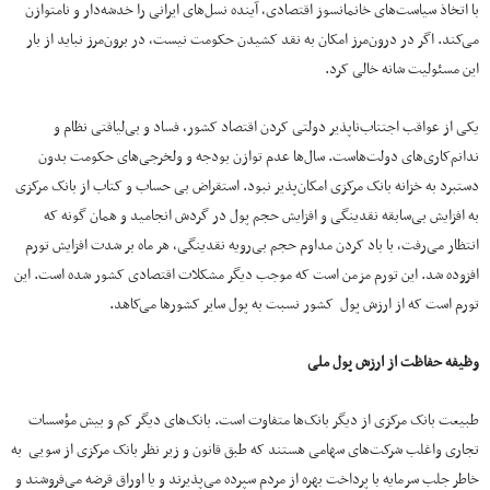
با اتخاذ سیاست‌های خانمانسوز اقتصادی، آینده نسل‌های ایرانی را خدشه‌دار و نامتوازن
می‌کند. اگر در درون‌مرز امکان به نقد کشیدن حکومت نیست، در برون‌مرز نباید از بار
این مسئولیت شانه خالی کرد.
یکی از عواقب اجتناب‌ناپذیر دولتی کردن اقتصاد کشور، فساد و بی‌لیاقتی نظام و
ندانم‌کاری‌های دولت‌هاست. سال‌ها عدم توازن بودجه و ولخرجی‌های حکومت بدون
دستبرد به خزانه بانک مرکزی امکان‌پذیر نبود. استقراض بی حساب و کتاب از بانک مرکزی
به افزایش بی‌سابقه نقدینگی و افزایش حجم پول در گردش انجامید و همان گونه که
انتظار می‌رفت، با باد کردن مداوم حجم بی‌رویه نقدینگی، هر ماه بر شدت افزایش تورم
افزوده شد. این تورم مزمن است که موجب دیگر مشکلات اقتصادی کشور شده است. این
تورم است که از ارزش پول کشور نسبت به پول سایر کشورها می‌کاهد.
وظیفه حفاظت از ارزش پول ملی
طبیعت بانک مرکزی از دیگر بانک‌ها متفاوت است. بانک‌های دیگر کم و بیش مؤسسات
تجاری واغلب شرکت‌های سهامی هستند که طبق قانون و زیر نظر بانک مرکزی از سویی به
خاطر جلب سرمایه با پرداخت بهره از مردم سپرده می‌پذیرند و یا اوراق قرضه می‌فروشند و