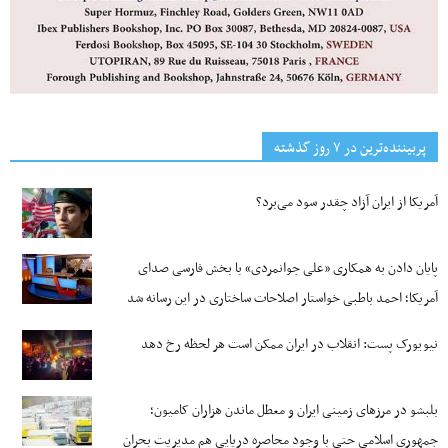
پربیننده‌ترین‌ در ۷ روز گذشته
آمریکا از ایران آزاد چقدر سود می‌برد؟
پایان دادن به همکاری «علی جوانمردی» با بخش فارسی صدای
آمریکا؛ احمد باطبی خواستار اصلاحات ساختاری در این رسانه شد
نیویورک پست: انقلاب در ایران ممکن است هر لحظه رخ دهد
بلبشو در مرزهای زمینی ایران و معطل ماندن هزاران کامیون؛
جمهوری اسلامی حتی با وجود محاصره دریایی هم مدیریت بحران