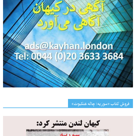
فروش کتاب «سوریه: چاله عنکبوت»