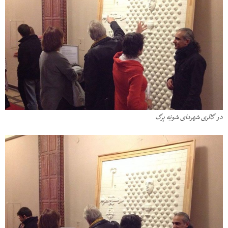
در گالری شهردای شونِه بِرگ