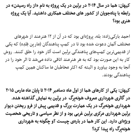
کیهان:
شما در سال
۲۰۱۴ در برلین
در یک پروژه به نام
«
از راه رسیدن»
در
رابطه با پناه‌جویان از کشور های مختلف همکاری داشتید
.
آیا یک پروژه
هنری بود؟
احمد بارکی‌زاده: بله، پروژه‌ای بود که در آن از ۱۲ هنرمند از شهرهای
مختلف آلمان دعوت شده بود تا در کمپ پناهندگان (ماریِن فِلدِه) که یکی
از قدیمی‌ترین کمپ‌های پناهندگی برلین است آثار خود را خلق کنند. روش
کار به این صورت بود که به هر هنرمند اتاقی داده می‌شد تا اثر خود را در
آنجا به وجود بیاورد و البته که اکثر مخاطبان ما ساکنان همین کمپ
پناهندگی بودند.
کیهان:
یکی ا
ز
کارهای شما از اول ماه دسامبر ۲۰۱۴ تا پایان ماه مارس ۲۰۱۵
در گالری شهرداری معروف شونه‌بِرگ در برلین به نمایش گذاشته شده.
شهرداری شونه‌برگ در یک عمارت بزرگ و قدیمی پیش از فرو ریختن دیوار
برلین شهرداری مرکزی برلین غربی بود و از نظر سیاسی و تاریخی شخصیت
ویژه‌ای دارد. این کار شما در باره‌ی چیست ؟و چگونه به شهرداری
شونه‌بِرگ راه پیدا کرد؟