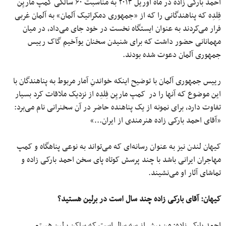
احمد بارکی زاده در ماه آوریل ۲۰۱۳ به مناسبت ۶۰ سالگی کمپ ماریِن
فِلدِه که پناهندگانی را که از «جمهوری دمکراتیک آلمان» به آلمان غربی
فرار می‌کردند به عنوان ایستگاه نخست در خود جای می‌داد، در میان
مهمانانی حضور داشت که برای شنیدن سخنان یوآخیم گاک رییس
جمهوری آلمان دعوت شده بودند.
رییس جمهوری آلمان با توضیح اینکه خواندنِ آمار مربوط به پناهندگان با
این موضوع که آنها را در کمپ ماریِن فِلدِه از نزدیک ملاقات کرد بسیار
تفاوت دارد، برای نمونه از یک پناهنده حاضر در آن سخنرانی نام‌ می‌برد:
«آقای احمد بارکی زاده هنرمندی از ایران…»
کیهان لندن نیز به عنوان رسانه‌ای که می‌تواند به نوعی پناهگاه و کمپ
مهاجران ایرانی باشد با چند پرسش کوتاه پای سخن احمد بارکی زاده و
تماشای آثار او می‌نشیند.
کیهان:
آقای بارکی زاده چند سال است در برلین هستید؟
احمد بارکی‌زاده: من بیش از سه سال است که ساکن برلین هستم.