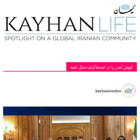
کیهان لندن را در اینستاگرام دنبال کنید
kayhanlondon