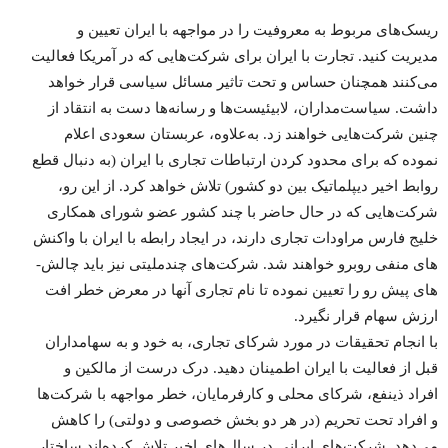
ریسک‌­های مربوط به معروفیت را در مواجهه با ایران تعیین و
مدیریت کنید. تجارت با ایران برای شرکت‌­هایی که در آمریکا فعالیت
می‌­کنند همچنان حساس و تحت تاثیر مسائل سیاسی قرار خواهد
داشت. سیاست­‌مداران، لابیئیست‌­ها و رسانه‌­ها دست به انتقاد از
چنین شرکت‌­هایی خواهند زد. به‌­علاوه، عربستان سعودی اعلام
نموده که برای محدود کردن ارتباطات تجاری با ایران (به ­دنبال قطع
روابط اخیر دیپلماتیک بین دو کشور) تلاش خواهد کرد. از این ­رو،
شرکت‌­هایی که در حال حاضر با چند کشور عضو شورای همکاری
خلیج ­فارس مراودات تجاری دارند، در ایجاد رابطه با ایران با واکنش­‌
های منفی رو­ب­رو خواهند شد. شرکت‌­های چندملیتی نیز باید چالش‌­
های پیش­ رو را تعیین نموده تا نام تجاری آنها در معرض خطر افت
ارزش سهام­ قرار نگیرد.
با انجام تحقیقات در مورد شرکای تجاری، به خود و به سهام­داران
قبل از فعالیت با ایران اطمینان دهید. درک درست از مالکین و
افراد ذی­نفع، شرکای محلی و کارفرمایان، خطر مواجهه با شرکت­‌ها
و افراد تحت تحریم (در هر دو بخش خصوصی و دولتی) را کاهش
می‌­دهد. شرکت‌های ایرانی در سال‌­های اخیر تلاش کرده‌­اند ساختار