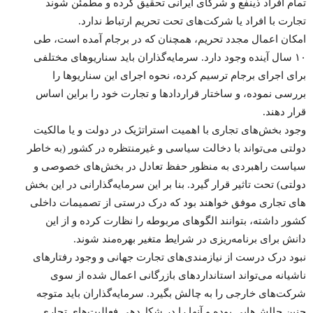
تمام افراد ذی­نفع و شرکای ایرانی تحقیق کرده و مطمئن شوند
تجارت با افراد یا شرکت‌­های تحت تحریم ارتباط ندارد.
امکان اعمال مجدد تحریم، همچنان که در برجام آمده است، طی
۱۰ سال آینده وجود دارد. سرمایه‌­گذاران باید سناریوهای مختلفی
برای اجرای برجام ترسیم کرده، نحوه اجرای این سناریوها را
بررسی نموده، و ساختار قراردادها و تجارت خود را براین اساس
قرار دهند.
وجود بخش‌­های تجاری با اهمیت استراتژیک در دولت و یا مالکیت
دولتی می‌­تواند با دخالت سیاسی و غیرمنتظره در کشور (به خاطر
سیاست راهبردی به منظور حفظ تعادل در بخش‌­های خصوصی و
دولتی) تحت تاثیر قرار گیرد. بنا بر این سرمایه‌­گذارانی در این بخش­‌
های تجاری موفق خواهند بود که درک درستی از تصمیمات داخلی
کشور داشته، بتوانند الگوهای مربوطه را نظارت کرده و از این
دانش برای برنامه‌­ریزی در شرایط متغیر بهره‌­مند شوند.
نبود درک درست از نیازمندی‌­های تجارت جهانی و وجود رفتارهای
ناشیانه می‌­تواند استانداردهای بازرگانی اعمال شده از سوی
شرکت‌­های خارجی را به چالش بگیرد. سرمایه‌­گذاران باید متوجه
چنین چالش‌­هایی بوده و آنها را در شکل‌­دهی فعالیت­‌های تجاری