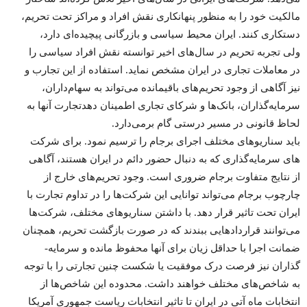
مالکیت خود را به منظور پنهان­کاری نقش افراد و مراکز تحت تحریم،
دستکاری کنند. ایران محیط سیاسی و بازرگانی پیچیده­‌ای دارد،
ولی تجربه تحریم در سال‌­های اخیر توانسته نقش افراد سیاسی را
در معاملات تجاری در ایران مشخص نماید. استفاده از این تجارب و
نیز آگاهی از وجود تحریم‌­های باقیمانده می‌­تواند به سهام‌داران،
سرمایه‌­گذاران، بانک‌­ها و شرکای تجاری اطمینان دهدتجارت آنها به
لحاظ قانونی در مسیر درستی گام برمی‌­دارد.
باید سناریو­های مختلف اجرای برجام را ترسیم نمود. برای شرکت­‌
های سرمایه­‌گذاری که به دنبال حضور دائم در ایران هستند، آگاهی
از نتایج متفاوت برجام ضروری است. وجود تحریم‌­های خارج از
چارچوب برجام می­‌تواند توانایی این شرکت­‌ها را در تداوم تجارت با
ایران تحت تاثیر قرار دهد. با داشتن سناریوهای مختلف، شرکت­‌ها
می­‌توانند قراردادهایی ببندند که در صورت بازگشت تحریم، همچنان
ضمانت اجرا با حداقل زیان برای آنها محفوظ مانده و سرمایه‌­
گذاران نیز فرصت درک موفقیت یا شکست چنین تجارتی را با توجه
به شاخص‌­های مختلف خواهند داشت. محدوده این شاخص‌­ها از
انتخابات ماه آتی در ایران تا تاثیر انتخابات ریاست ­جمهوری آمریکا