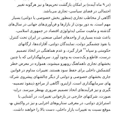
(در ۹ ماه آینده) بر امکان بازگشت تحریم‌­ها و نیز هرگونه تغییر
احتمالی در فضای سیاسی- تجاری می‌­باشد.
آگاهی از مخاطب تجاری (منظور بخش خصوصی یا دولتی) بسیار
مهم است. به ­دور بودن از بازارها و فن­‌آوری­‌های جهانی در سال­‌های
گذشته و ماهیت سنّتی ایدئولوژی اقتصاد در جمهوری اسلامی،
باعث شده بسیاری از واحدهای اصلی صنعتی در ایران تحت کنترل
یا نفوذ چشمگیر دولت، نمایندگان دولتی، آقازاده‌­ها، ارگا‌ن­های
**
حکومتی و سپاه
قرار گیرد، و عدم هماهنگی در اتخاذ تصمیم
درست، قاطع و یک‌دست به ­وجود آورد. سرمایه­گذارانی که با چنین
بخش­های تجاری ناهماهنگ روبه­رو می­شوند، همواره در معرض خطر
کشمکش داخلی برای حفظ سود هستند. تغییرات مداوم در قوانین
جاری بخش­های خصوصی و دولتی از دیگر چالش­های پیش­روی شرکت­
های سرمایه­گذاری است. ازاین­رو، آگاهی از مراجع ذی­نفوذ تصمیم­
گیری و نیز فرآیندهای اتخاذ تصمیم ضروری به­نظر می­رسد. دراین­
صورت، شرکت­های خارجی در بازخوانی تغییرات، در آشنایی با
استراتژی دولتی، در معرفی سناریوهای اجرایی و نیز در واکنش به­
موقع نسبت به تغییرات بازار داخلی، دست بالا را خواهند داشت.