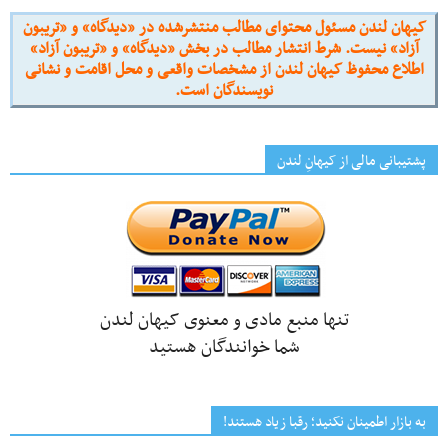
کیهان لندن مسئول محتوای مطالب منتشرشده در «دیدگاه» و «تریبون
آزاد» نیست. شرط انتشار مطالب در بخش «دیدگاه» و «تریبون آزاد»
اطلاع محفوظ کیهان لندن از مشخصات واقعی و محل اقامت و نشانی
نویسندگان است.
پشتیبانی مالی از کیهانِ لندن
تنها منبع مادی و معنوی کیهان لندن
شما خوانندگان هستید
به بازار اطمینان نکنید؛ رقبا زیاد هستند!