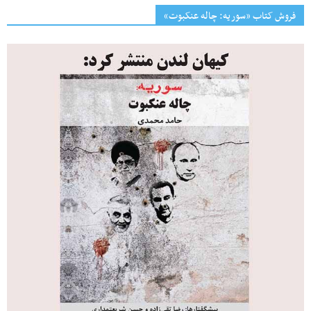
فروش کتاب «سوریه: چاله عنکبوت»