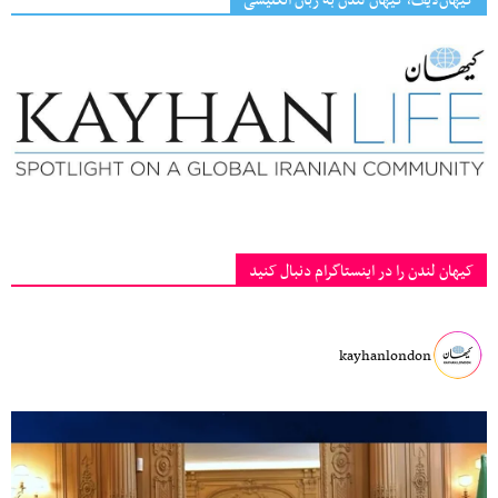
کیهان‌لایف، کیهان لندن به زبان انگلیسی
کیهان لندن را در اینستاگرام دنبال کنید
kayhanlondon