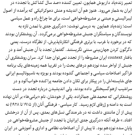
تعبیر زنده‌یاد داریوش همایون، تعیین کننده «صد سال کشاکش با تجدد» در
ایران به شمار می‌رود. هنوز هم آن اندیشه و منش دموکراتیکی که برآمده از اصول
لیبرالیستی و مبتنی بر مشروطه‌خواهی است، برای ما چراغ راه و عمل سیاسی
است؛ زنده‌یاد همایون به درستی نوشت: «درگیری جدی با تمدن تازه به
نویسندگان و سیاستگران جنبش مشروطه‌خواهی برمی‌گردد. آن روشنفکران بودند
که در برخورد با غرب، با برتری فرهنگی انکارناپذیرش، از نظرگاه درست، یعنی
دگرگون کردن جهان‌بینی سنتی نگریستند. گفتمان تجدد با آن جنبش آمد و در
بافتار context ایران مشروطه را از تجدد نمی‌توان جدا کرد. سران روشنفکری آن
جنبش از اواخر سده نوزدهم درهای بحث را در تقریبا همه زمینه‌های یک برنامه
فراگیر اصلاحات سیاسی و اجتماعی گشوده بودند و بویژه به ناسیونالیسم ایرانی
جای شایسته‌اش را در پیکار برای تکان دادن جامعه پراکنده خواب‌آلود و در
سراشیب ازهم‌گسیختگی داده بودند. ولی اندیشیدن درباره تجدد در دست
روشنفکرانی که محمدعلی جمالزاده، یکی از خودشان، نام «برلنی‌ها» بر آنان نهاده
است به دامنه و ژرفای لازم رسید. کار سیاسی- فرهنگی آنان (از ۱۹۱۵ تا ۱۹۲۸) نه
پیش از آن مانندی داشت نه در شرمندگی نسل‌های بعدی، پس از آن از درخشش
افتاد.» طرفه آنکه «درگیری جدی ایرانیان با تجدد از جنبش مشروطه‌خواهی در
پایان سده نوزدهم بود. تا پیش از آن اصلاحات نظامی و اداری و آموزشی در ایران