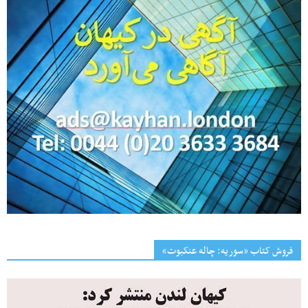
فروش کتاب «سوریه: چاله عنکبوت»