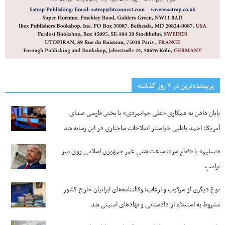
پربیننده‌ترین‌ در ۷ روز گذشته
پایان دادن به همکاری «علی جوانمردی» با بخش فارسی صدای
آمریکا؛ احمد باطبی خواستار اصلاحات ساختاری در این رسانه شد
«تسلیم» یا «قطع سر»؛ ساعت شنیِ عمرِ جمهوری اسلامی روی میز
ترامپ
نوع دیگری از سرکوب و ارعاب؛ وکالتنامه‌های ایرانیان خارج کشور
مشروط به استعلام از دادستانی و نهادهای امنیتی شد