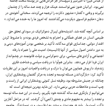
از عباس میرزا تا امیرکبیر و سپهسالار جز خراش‌هایی در پوسته سخت جامعه
نمی‌بود. ایرانیان هنوز نمی‌توانستند عینک هزار و چند صد ساله را از چشمان
برگیرند و وقتی «گفتار» مشهور دکارت را ترجمه می‌کردند، سخنانی آخوندی در
دهان «حکیم فرانسوی دیکرت» می‌گذاشتند که امروز ما را به خنده می‌اندازد.»
بر اساس آنچه گفته شد، اندیشه‌های لیبرال دموکراتیک در سودای تحقق حق
طبیعی انسان در فضای همگانی و احترام به تشخص فردی بوده و با مشروط کردن
اقتدار دولتی، جداسازی قوای سه‌گانه، تأکید بر شخصی بودن آموزه‌های دینی و
به دور داشتن اصول سیاسی از آنها (لائیسیته)، امنیت ملی را همراه با رفاه
اجتماعی و آزادی‌های سیاسی، برای دموکراسی و دولت قانونمند در چشم‌انداز
ایران فردا قرار می‌دهد. بنابراین هم‌آوا با دریافت سیاسی و شناخت فکری
زنده‌یاد داریوش همایون می‌توان با درک و دریافت واقعیات امروز بر این نظریات
تأکید کرد: «بازگرداندن مسئله توسعه و تجدد به مرکز گفتمان روشنفکری ایران،
چنانکه در جنبش مشروطه بود، وظیفه نسل کنونی روشنفکران ایرانی از راست و
چپ است و ملاحظات حزبی برنمی‌دارد. این شاید بهترین نتیجه‌ای است که
می‌توانیم از بازنگری صد ساله گذشته خود بگیریم. راست در این صد ساله توسعه
و تجدد را بیشتر به مفهوم مادی و چندی (کمی) آن گرفت‌ــ که در مراحل آغازین
ناگزیر است ولی باید هر چه زودتر و بیشتر به ژرفا برودــ و در نوسازندگی جامعه