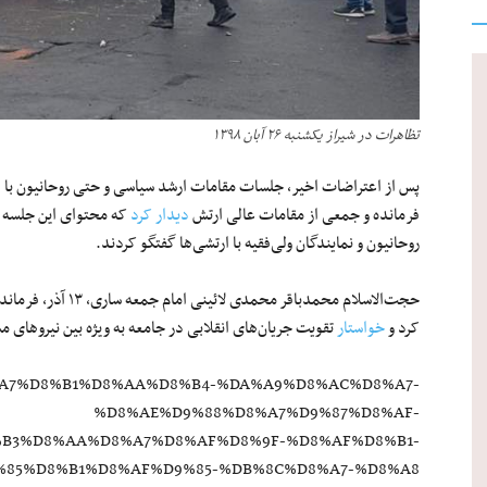
تظاهرات در شیراز یکشنبه ۲۶ آبان ۱۳۹۸
فرمانده و جمعی از مقامات‌ عالی ارتش
دیدار کرد
که محتوای این جلسه م
روحانیون و نمایندگان ولی‌فقیه با ارتشی‌ها گفتگو کردند.
حجت‌الاسلام محمدباقر
کرد و
خواستار
تقویت جریان‌های انقلابی در جامعه به ویژه بین نیروهای 
9/%D8%A7%D8%B1%D8%AA%D8%B4-%DA%A9%D8%AC%D8%A7-
%D8%AE%D9%88%D8%A7%D9%87%D8%AF-
B3%D8%AA%D8%A7%D8%AF%D8%9F-%D8%AF%D8%B1-
%85%D8%B1%D8%AF%D9%85-%DB%8C%D8%A7-%D8%A8