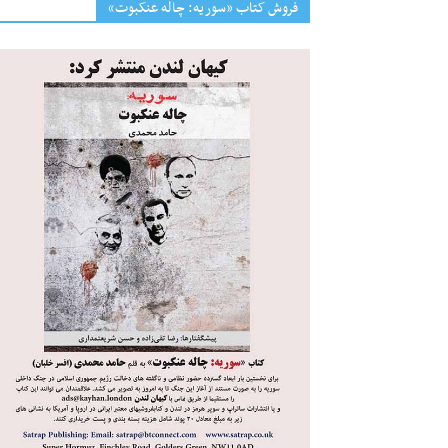
فروش کتاب «سوریه: چاله عنکبوت»