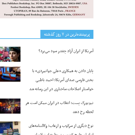
پربیننده‌ترین‌ در ۷ روز گذشته
آمریکا از ایران آزاد چقدر سود می‌برد؟
پایان دادن به همکاری «علی جوانمردی» با
بخش فارسی صدای آمریکا؛ احمد باطبی
خواستار اصلاحات ساختاری در این رسانه شد
نیویورک پست: انقلاب در ایران ممکن است هر
لحظه رخ دهد
نوع دیگری از سرکوب و ارعاب؛ وکالتنامه‌های
ایرانیان خارج کشور مشروط به استعلام از