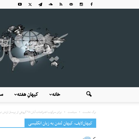
خانه
کیهانِ هفته
سی
برگ نخست
سیاست
برای سرکوب اعتراضات آبان ۹۸ گروهی از پرسنل ارتش نیز اعزام شده...
کیهان‌لایف، کیهان لندن به زبان انگلیسی