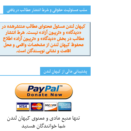
سلب مسئولیت حقوقی و شرط انتشار مطالب دریافتی
کیهان لندن مسئول محتوای مطالب منتشرشده در
«دیدگاه» و «تریبون آزاد» نیست. شرط انتشار
مطالب در بخش «دیدگاه» و «تریبون آزاد» اطلاع
محفوظ کیهان لندن از مشخصات واقعی و محل
اقامت و نشانی نویسندگان است.
پشتیبانی مالی از کیهانِ لندن
تنها منبع مادی و معنوی کیهان لندن
شما خوانندگان هستید