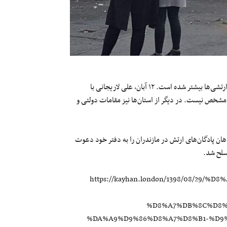
پس از اعتراضات اخیر، جلسات مقامات ارشد سیاسی و حتی روحانیون با ارتشی‌ها بیشتر شده است. ۱۲ آبان، علی لاریجانی با
شخص نیست. در دیگر از استان‌ها نیز مقامات دولتی و
 محمدی لائینی امام جمعه ساری، ۱۳ آذر، فرماندهان پادگان‌های ارتش در مازندران را به دفتر خود دعوت
مسلح شد.
https://kayhan.london/1398/08/2
%D8%A7%DB%8C%D8%
%DA%A9%D9%86%D8%A7%D8%B1-%D9