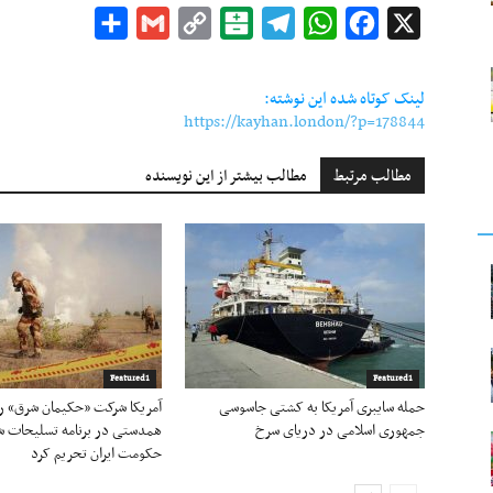
Share
Gmail
Copy
Balatarin
Telegram
WhatsApp
Facebook
X
Link
لینک کوتاه شده این نوشته:
https://kayhan.london/?p=178844
مطالب مرتبط
مطالب بیشتر از این نویسنده
Featured1
Featured1
حمله سایبری آمریکا به کشتی جاسوسی
آمریکا شرکت «حکیمان شرق» را 
جمهوری اسلامی در دریای سرخ
همدستی در برنامه تسلیحات ش
حکومت ایران تحریم کرد