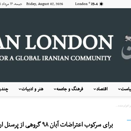
23.4
London
Friday, August 07, 2026 جمعه, ۱۶ مرداد ۱۴۰۵
C
است
اقتصاد
فرهنگ و جامعه
هنر و ادبیات
چندرس
KayhanLondon
برای سرکوب اعتراضات آبان ۹۸ گروهی از پرسنل ارتش نیز اعزام شده بودند