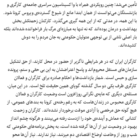
تأمین می‌شد؛ چنین رویکردی همراه با واکسیناسیون سراسری جامعه‌ی کارگری و
بازنشستگان می‌توانست از همان ابتدا مانع از شیوع گسترده‌ی ویروس کرونا شود.
با این همه، در مدتی که از این همه گیری می‌گذرد، کارکنان زحمتکش بخش
بهداشت و درمان بوده‌اند که نه تنها به مبارزه‌ای مرگ بار فراخوانده شده‌اند بلکه
بار اصلی ناشی از بی توجهی متولیان حکومتی به جان مردم را به دوش
کشیده‌اند.
کارگران ایران که در هر شرایطی ناگزیر از حضور در محل کارند، از حق تشکیل
سازمان‌های مستقل محروم‌اند و پاسخ اعتراض­شان به این بی حقی و ستم، پرونده
سازی و حبس است. شمار بازداشت‌ها و احکام صادره برای کارگران و فعالان
کارگری ظرف یکی دو سال گذشته گویای همین حقیقت تلخ است. در این میان،
مسئله‌ی دیگری که مایه‌ی نگرانی روزافزون است وضعیت کارگران و فعالان
کارگری محبوس در زندان‌هاست که به رغم رخنه‌ی کرونا به بندهای عمومی، از
هیچ گونه حق مرخصی یا آزادی موقت برخوردار نشده‌اند. کارگران و زحمت
کشانی که معاش و آینده‌ی خود را ازدست رفته می‌بینند و هرگونه چشم انداز
بهبود در وضعیت نیز از آن‌ها گرفته شده است، به پخش برنامه‌های حکومتی که
شب و روز از وخامت اوضاع اقتصادی دم می­زنند، نیاز ندارند. نیاز آن‌ها محو