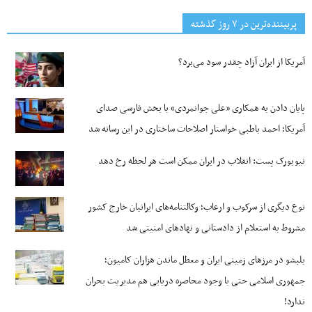
پربیننده‌ترین‌ در ۷ روز گذشته
آمریکا از ایران آزاد چقدر سود می‌برد؟
پایان دادن به همکاری «علی جوانمردی» با بخش فارسی صدای
آمریکا؛ احمد باطبی خواستار اصلاحات ساختاری در این رسانه شد
نیویورک پست: انقلاب در ایران ممکن است هر لحظه رخ دهد
نوع دیگری از سرکوب و ارعاب؛ وکالتنامه‌های ایرانیان خارج کشور
مشروط به استعلام از دادستانی و نهادهای امنیتی شد
بلبشو در مرزهای زمینی ایران و معطل ماندن هزاران کامیون؛
جمهوری اسلامی حتی با وجود محاصره دریایی هم مدیریت بحران
ندارد!