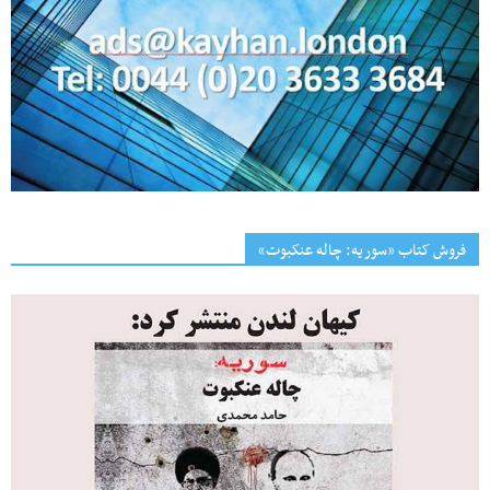
فروش کتاب «سوریه: چاله عنکبوت»