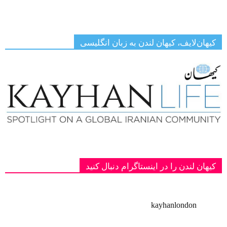
کیهان‌لایف، کیهان لندن به زبان انگلیسی
کیهان لندن را در اینستاگرام دنبال کنید
kayhanlondon