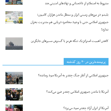
مشروط به استعلام از دادستانی و نهادهای امنیتی شد
بلبشو در مرزهای زمینی ایران و معطل ماندن هزاران کامیون؛
جمهوری اسلامی حتی با وجود محاصره دریایی هم مدیریت بحران
ندارد!
کاهش اهمیت استراتژیک تنگه‌ هرمز با گسترش مسیرهای جایگزین
پربیننده‌ترین‌ در ۳۰ روز گذشته
جمهوری اسلامی از آغاز جنگ چقدر به آمریکا سود رسانده؟
آمریکا با ماندن جمهوری اسلامی چقدر ضرر می‌کند؟
آمریکا از ایران آزاد چقدر سود می‌برد؟