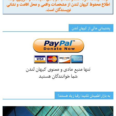
اطلاع محفوظ کیهان لندن از مشخصات واقعی و محل اقامت و نشانی
نویسندگان است.
پشتیبانی مالی از کیهانِ لندن
تنها منبع مادی و معنوی کیهان لندن
شما خوانندگان هستید
به بازار اطمینان نکنید؛ رقبا زیاد هستند!