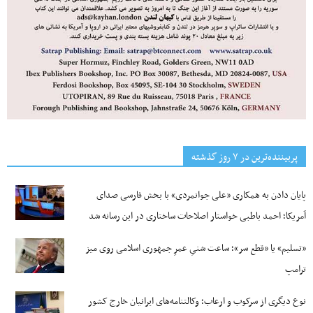
پربیننده‌ترین‌ در ۷ روز گذشته
پایان دادن به همکاری «علی جوانمردی» با بخش فارسی صدای
آمریکا؛ احمد باطبی خواستار اصلاحات ساختاری در این رسانه شد
«تسلیم» یا «قطع سر»؛ ساعت شنیِ عمرِ جمهوری اسلامی روی میز
ترامپ
نوع دیگری از سرکوب و ارعاب؛ وکالتنامه‌های ایرانیان خارج کشور