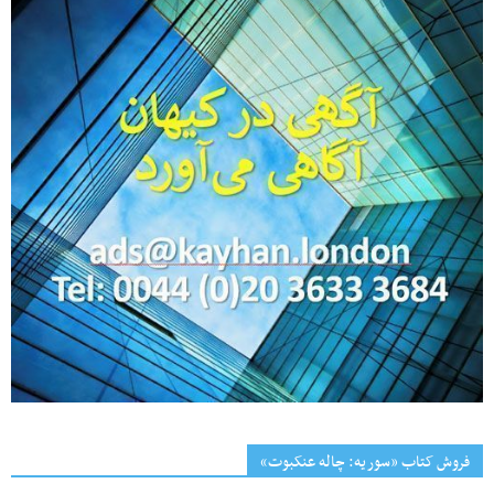
فروش کتاب «سوریه: چاله عنکبوت»