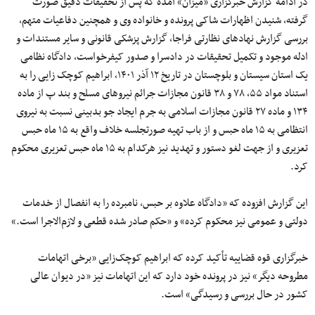
در ادامه گزارش خبرگزاری «میزان» آمده که پس از تحقیقات دقیق صورت
گرفته، شنیدن اظهارات شاکی پرونده و خانواده وی و همچنین دفاعیات متهم،
بررسی گزارش نهادهای نظارتی فراجا، گزارش پزشکی قانونی و سایر مستندات و
ادله موجود و تکمیل تحقیقات در دادسرا و صدور کیفرخواست، دادگاه نظامی
یک استان سیستان و بلوچستان در تاریخ ۱۲ آذر ۱۴۰۱، ابراهیم کوچک زایی را به
استناد مواد ۵۵، ۷۸ و ۳۸ قانون مجازات جرائم نیروهای مسلح و بند پ از ماده
۱۳۴ و ماده ۲۷ قانون مجازات اسلامی به جرم ایجاد جو بدبینی نسبت به نیروی
انتظامی به ۱۵ ماه حبس و از باب تهیه صورتجلسه خلاف واقع به ۱۵ ماه حبس
تعزیری و از جهت لغو دستور و تهدید نیز هرکدام به ۱۵ ماه حبس تعزیری محکوم
کرد.
این گزارش افزوده که «دادگاه علاوه بر حبس، نامبرده را به انفصال از خدمات
دولتی و عمومی نیز محکوم کرده» و «حکم صادر شده قطعی و لازم‌الاجرا است.»
خبرگزاری قوه قضاییه تأکید کرده که ابراهیم کوچک‌زایی «برخی اتهامات
مطروحه دیگر» نیز در پرونده خود دارد که این اتهامات نیز «در دیوان عالی
کشور در حال بررسی و رسیدگی» است.