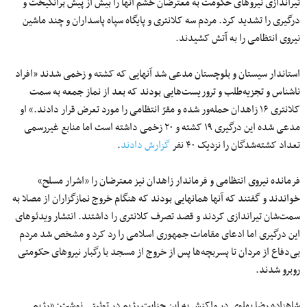
تیراندازی نیروهای حکومت به معترضان خشم آنها را بیش از پیش برانگیخت و
درگیری را تشدید کرد. مردم سه کلانتری و پایگاه سپاه پاسداران و چند ماشین
نیروی انتظامی را به آتش کشیدند.
استاندار سیستان و بلوچستان مدعی شد آنهایی که کشته و زخمی شدند «افراد
ناشناس و تجزیه‌طلب و تروریست‌هایی بودند که بعد از نماز جمعه به سمت
کلانتری ۱۶ زاهدان حمله‌ور شده و مقرّ انتظامی را مورد تعرض قرار دادند.» او
مدعی شده این درگیری ۱۹ کشته و ۲۰ زخمی داشته است اما منابع غیررسمی
تعداد کشته‌شدگان را نزدیک ۴۰ نفر
گزارش دادند
.
فرمانده نیروی انتظامی و فرماندار زاهدان نیز معترضان را «اشرار مسلح»
خواندند و گفتند که آنها همانهایی بودند که هنگام خروج نمازگزاران از مصلا به
سمت‌شان تیراندازی کردند و قصد تصرف کلانتری را داشتند. انتشار ویدئوهای
این درگیری اما ادعای مقامات جمهوری اسلامی را رد کرد و مشخص شد مردم
بی‌دفاع از مردان تا پسربچه‌ها پس از خروج از مسجد با رگبار نیروهای حکومتی
روبرو شدند.
شاهزاده رضا پهلوی در واکنش به این جنایت رژیم در توئیتی نوشت: «رژیم