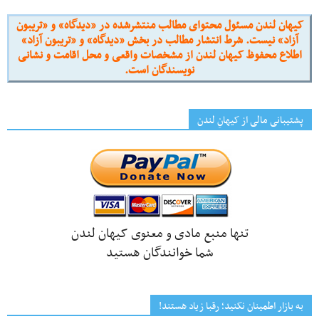
کیهان لندن مسئول محتوای مطالب منتشرشده در «دیدگاه» و «تریبون
آزاد» نیست. شرط انتشار مطالب در بخش «دیدگاه» و «تریبون آزاد»
اطلاع محفوظ کیهان لندن از مشخصات واقعی و محل اقامت و نشانی
نویسندگان است.
پشتیبانی مالی از کیهانِ لندن
تنها منبع مادی و معنوی کیهان لندن
شما خوانندگان هستید
به بازار اطمینان نکنید؛ رقبا زیاد هستند!