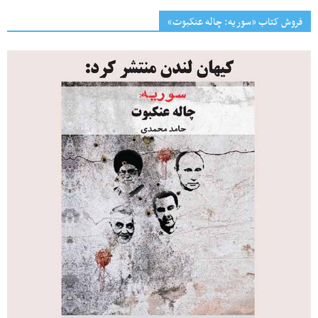
فروش کتاب «سوریه: چاله عنکبوت»