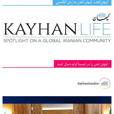
کیهان‌لایف، کیهان لندن به زبان انگلیسی
کیهان لندن را در اینستاگرام دنبال کنید
kayhanlondon