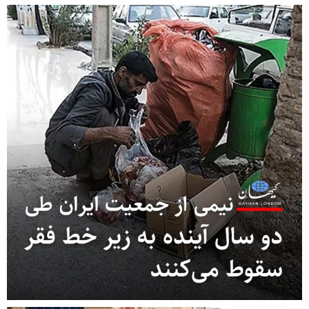
 ز
از