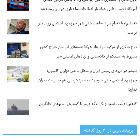
آمریکا؛ احمد باطبی خواستار اصلاحات ساختاری در این رسانه شد
«تسلیم» یا «قطع سر»؛ ساعت شنیِ عمرِ جمهوری اسلامی روی میز
ترامپ
نوع دیگری از سرکوب و ارعاب؛ وکالتنامه‌های ایرانیان خارج کشور
مشروط به استعلام از دادستانی و نهادهای امنیتی شد
بلبشو در مرزهای زمینی ایران و معطل ماندن هزاران کامیون؛
جمهوری اسلامی حتی با وجود محاصره دریایی هم مدیریت بحران
ندارد!
کاهش اهمیت استراتژیک تنگه‌ هرمز با گسترش مسیرهای جایگزین
پربیننده‌ترین‌ در ۳۰ روز گذشته