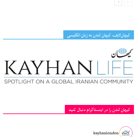
کیهان‌لایف، کیهان لندن به زبان انگلیسی
کیهان لندن را در اینستاگرام دنبال کنید
kayhanlondon