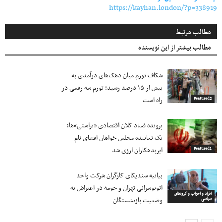
https://kayhan.london/?p=338919
مطالب مرتبط
مطالب بیشتر از این نویسنده
شکاف تورم میان دهک‌های درآمدی به
بیش از ۱۵ درصد رسید؛ تورم سه رقمی در
راه است
Featured2
پرونده فساد کلان اقتصادی «تراستی»ها؛
یک نماینده مجلس خواهان افشای نام
ابربدهکاران ارزی شد
Featured1
بیانیه سندیکای کارگران شرکت واحد
اتوبوسرانی تهران و حومه در اعتراض به
افراد و احزاب و گروه‌های
وضعیت بازنشستگان
سیاسی