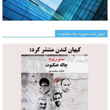
فروش کتاب «سوریه: چاله عنکبوت»