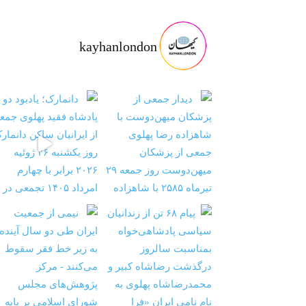
kayhanlondon
ت با شاهزا
‏‏‏ ‏‏ ‏ دانمارک؛ یادبود دو پادشاه فقید پهلوی ج
‏‏‏ ‏‏ ‏ نیمی از جمعیت ایران طی دو سال آینده به ز