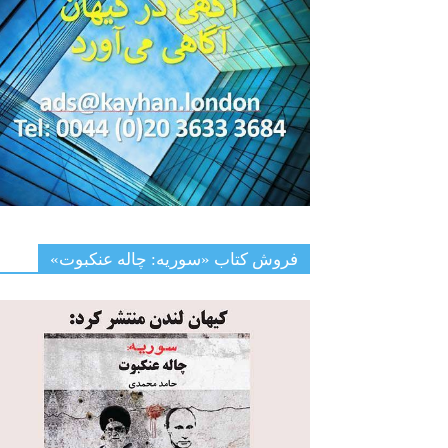
فروش کتاب «سوریه: چاله عنکبوت»