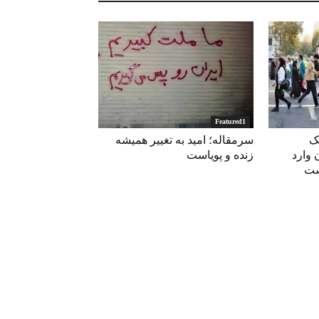
Featured1
ک
سرمقاله؛ امید به تغییر همیشه
 وارد
زنده و پویاست
است