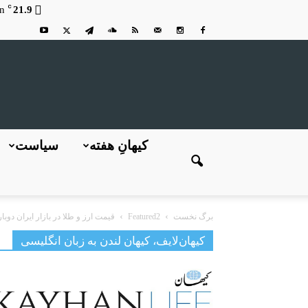
C
n
21.9
کیهانِ هفته
سیاست
برگ نخست
Featured2
قیمت ارز و طلا در بازار ایران دوب
کیهان‌لایف، کیهان لندن به زبان انگلیسی