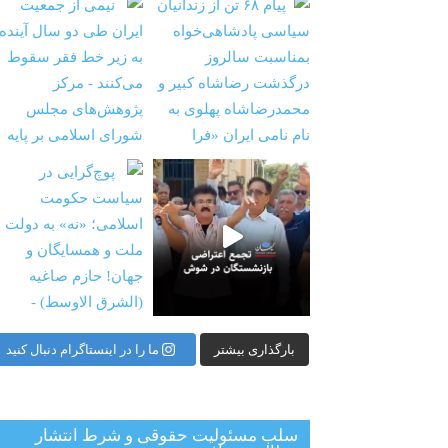
شستگان در شوش جمعی از
‏‏‏ ‏‏ ‏ پوچ‌گرایی در سیاست حکومت اسلامی؛ «نه» به
بارگذاری بیشتر
ما را در اینستاگرام دنبال کنید
سلب مسئولیت حقوقی و شرط انتشار