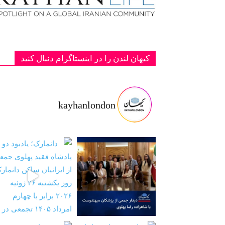
کیهان لندن را در اینستاگرام دنبال کنید
kayhanlondon
ت با شاهزا
‏‏‏ ‏‏ ‏ دانمارک؛ یادبود دو پادشاه فقید پهلوی ج
‏‏‏ ‏‏ ‏ نیمی از جمعیت ایران طی دو سال آینده به ز