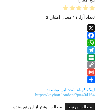
پنج امتیاز!
تعداد آرا:
۱
/ معدل امتیاز:
۵
X
Facebook
WhatsApp
Telegram
Balatarin
Copy
Gmail
Link
Share
لینک کوتاه شده این نوشته:
https://kayhan.london/?p=404164
مطالب مرتبط
مطالب بیشتر از این نویسنده