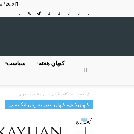
C
n
26.9
کیهانِ هفته
سیاست
برگ نخست
نگاه دیگران
در مطبوعات جهان
کیهان‌لایف، کیهان لندن به زبان انگلیسی