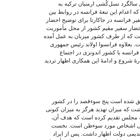
سالگرد نسل‌کُشی ارمنیان ترکیه به
که اعدام این تبعۀ فرانسه در روابط بین
ر فرانسه در جاکارتا برای توضیح احضار
 احضار سفیر مقیم کشور از محل مأموریت
ست که از طرف کشور میزبان به ‌عمل آمده
 بعلاوه فرانسوا اولاند رئیس جمهوری
رانسه با کشور اندونزی در اجتماع
 دربارۀ شروع و ادامۀ این همکاری اظهار تردید
وفق شده است پنج سوءقصد را در کشور
ت که میزان تهدید هرگز به ‌میزان کنونی
به مجلس تقدیم کرده است که هدف آن،
وصی اشخاص مورد سوءظن است. نخست
تقدیمی دولت اظهار داشت. پس از ایراد