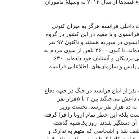
نطق، طرفداران و همکارانش توضیح دادند که این سوء قصدها از سال ۲۰۱۳ به ‌وسیلۀ مأموران
یت داخلی فرانسه هرگز به میزان کنونی
ت. وی در بیانات خود اظهار داشت ۱۵۷۵ تن فرانسوی و یا مقیم در این کشور در گروه
تروریستی سرشماری شده‌اند. در حال حاضر، ۴۴۲ فرانسوی در سوریه هستند و تاکنون ۹۷ نفر
از فرانسویان در کشور مزبور هنگام جنگ به‌ قتل رسیده‌اند. تا کنون ۲۶۰۰ تلفن از سوی مردم به
پلیس شده که خبر از تغییر رفتار و تمایل به اصول‌گرایی نزدیکان و آشنایان خود داده‌اند. ۶۳۰
 پلیس و سازمان‌های اطلاعاتی فرانسه
فر از اتباع فرانسه در جنگ در جبهه دفاع
از داعش کشته شده‌اند. تعداد اروپائیانی که در صفوف داعش می‌جنگند بین ۳ تا ۵هزار نفر
ال به ده هزار نفر برسد. نخست وزیر
 بلکه این خطر تمام اروپا را فرا گرفته
ن دستگیر شدند. روز یک‌شنبه گذشته
کشف شد و اشخاصی که متهم به تدارک و