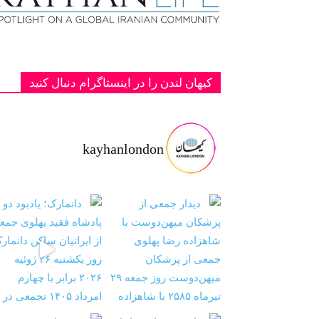
کیهان لندن را در اینستاگرام دنبال کنید
kayhanlondon
ت با شاهزا
‏‏‏ ‏‏ ‏ دانمارک؛ یادبود دو پادشاه فقید پهلوی ج
‏‏‏ ‏‏ ‏ نیمی از جمعیت ایران طی دو سال آینده به ز