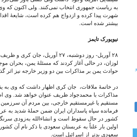
به ریاست جمهوری انتخاب نمی‌کنند. ولی اکنون که وی ب
شهرت پیدا کرده و ازدواج هم کرده است، شایعۀ اقدا
بیشتر شده است.
نیویورک تایمز
۲۸ آوریل- روز دوشنبه، ۲۷ آوریل، ج
لوزان، در حالی آغاز کردند که مسئلۀ یمن، بحران مو
حوادث یمن بر مذاکرات بین دو وزیر خارجه نیز اثر گ
در خاتمۀ ملاقات، جان کری اظهار داشت که وی به‌ 
مذاکرات با محمدجواد ظریف عنوان خواهد شد. وی اضا
مستقیم یا غیرمستقیم خارجی، بین مردم آن سرزمین
فرمانده سپاه پاسداران ایران ضمن حملۀ شدید به عر
کشور در حال سقوط است و انشاءالله به‌زودی سرنگون 
اولین بار علناً به عربستان سعودی با ذکر نام آن کش
سعودی بدتر از اسرائیل است.