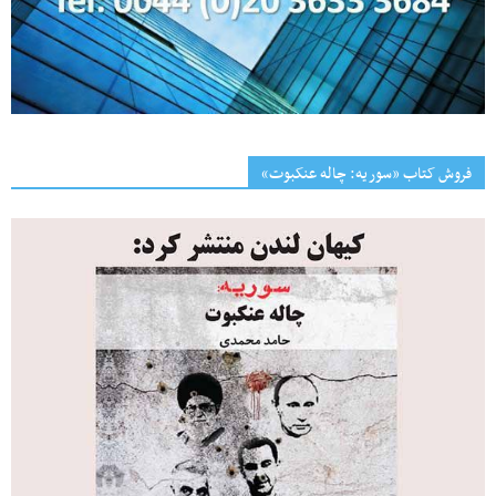
فروش کتاب «سوریه: چاله عنکبوت»