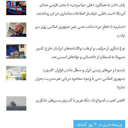
پایان دادن به همکاری «علی جوانمردی» با بخش فارسی صدای
آمریکا؛ احمد باطبی خواستار اصلاحات ساختاری در این رسانه شد
«تسلیم» یا «قطع سر»؛ ساعت شنیِ عمرِ جمهوری اسلامی روی میز
ترامپ
نوع دیگری از سرکوب و ارعاب؛ وکالتنامه‌های ایرانیان خارج کشور
مشروط به استعلام از دادستانی و نهادهای امنیتی شد
بلبشو در مرزهای زمینی ایران و معطل ماندن هزاران کامیون؛
جمهوری اسلامی حتی با وجود محاصره دریایی هم مدیریت بحران
ندارد!
کاهش اهمیت استراتژیک تنگه‌ هرمز با گسترش مسیرهای جایگزین
پربیننده‌ترین‌ در ۳۰ روز گذشته