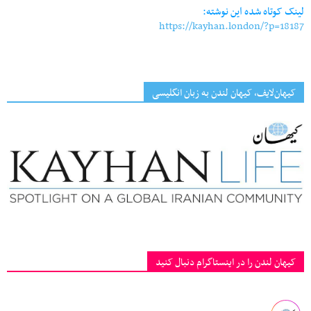
لینک کوتاه شده این نوشته:
https://kayhan.london/?p=18187
کیهان‌لایف، کیهان لندن به زبان انگلیسی
کیهان لندن را در اینستاگرام دنبال کنید