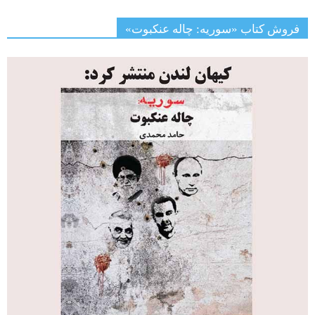
فروش کتاب «سوریه: چاله عنکبوت»