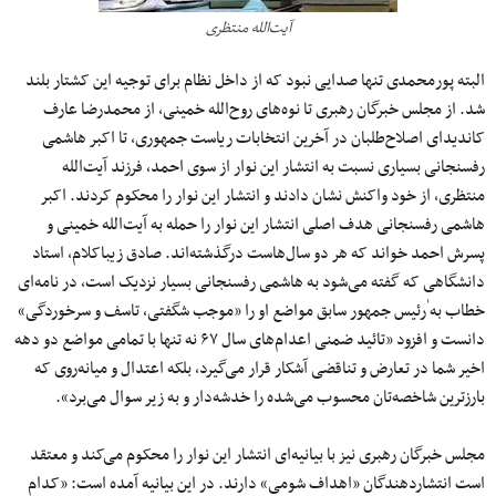
آیت‌الله منتظری
البته پورمحمدی تنها صدایی نبود که از داخل نظام برای توجیه این کشتار بلند
شد. از مجلس خبرگان رهبری تا نوه‌های روح‌الله خمینی، از محمدرضا عارف
کاندیدای اصلاح‌طلبان در آخرین انتخابات ریاست جمهوری، تا اکبر هاشمی
رفسنجانی بسیاری نسبت به انتشار این نوار از سوی احمد، فرزند آیت‌الله
منتظری، از خود واکنش نشان دادند و انتشار این نوار را محکوم کردند. اکبر
هاشمی رفسنجانی هدف اصلی انتشار این نوار را حمله به آیت‌الله خمینی و
پسرش احمد خواند که هر دو سال‌هاست درگذشته‌اند. صادق زیباکلام، استاد
دانشگاهی که گفته می‌شود به هاشمی رفسنجانی بسیار نزدیک است، در نامه‌ای
خطاب به ٰرئیس جمهور سابق مواضع او را «موجب شگفتی، تاسف و سرخوردگی»
دانست و افزود «تائید ضمنی اعدام‌های سال ۶۷ نه ‌تنها با تمامی مواضع دو دهه
اخیر شما در تعارض و تناقضی آشکار قرار می‌گیرد، بلکه اعتدال و میانه‌روی که
بارزترین شاخصه‌تان محسوب می‌شده را خدشه‌دار و به زیر سوال می‌برد».
مجلس خبرگان رهبری نیز با بیانیه‌ای انتشار این نوار را محکوم می‌کند و معتقد
است انتشار‌دهندگان «اهداف شومی» دارند. در این بیانیه آمده است: «کدام