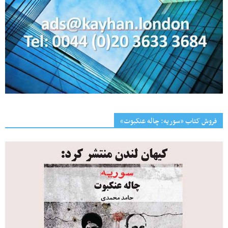
فروش کتاب «سوریه: چاله عنکبوت»