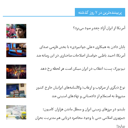
پربیننده‌ترین‌ در ۷ روز گذشته
آمریکا از ایران آزاد چقدر سود می‌برد؟
پایان دادن به همکاری «علی جوانمردی» با بخش فارسی صدای
آمریکا؛ احمد باطبی خواستار اصلاحات ساختاری در این رسانه شد
نیویورک پست: انقلاب در ایران ممکن است هر لحظه رخ دهد
نوع دیگری از سرکوب و ارعاب؛ وکالتنامه‌های ایرانیان خارج کشور
مشروط به استعلام از دادستانی و نهادهای امنیتی شد
بلبشو در مرزهای زمینی ایران و معطل ماندن هزاران کامیون؛
جمهوری اسلامی حتی با وجود محاصره دریایی هم مدیریت بحران
ندارد!