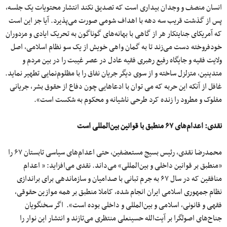
انسان منصف و وجدان بیداری است که تصدیق نکند انتشار محتویات یک جلسه،
پس از گذشت قریب سه دهه با اهداف شومی صورت می‌پذیرد. آیا جز این است
که آمریکای جنایتکار هر از گاهی با بهانه‌های گوناگون به تحریک ایادی و مزدوران
خودفروخته دست می‌زند تا به گمان واهی خویش از یک سو نظام اسلامی، اصل
ولایت فقیه و جایگاه رفیع رهبری فقیه عادل در عصر غیبت را در بین مردم و
متدینین، متزلزل ساخته و از سوی دیگر جریان نفاق را با مظلوم‌نمایی تطهیر نماید.
غافل از آنکه این حربه که می توان با ادعاهایی چون دفاع از حقوق بشر، جریانی
مفلوک و مطرود را زنده کرد طرحی ناشیانه و محکوم به شکست است».
نقدی: اعدام‌های
۶۷
منطبق با قوانین بین‌المللی است
محمدرضا نقدی، رئیس بسیج مستعضفین، حتی اعدام‌های سیاسی تابستان ۶۷ را
«منطبق بر قوانین داخلی و بین‌المللی» می‌داند. نقدی می‌افزاید: « اعدام
منافقین که در سال ۶۷ به جرم تبانی با صدامیان و سازماندهی برای براندازی
نظام جمهوری اسلامی ایران انجام شده، کاملا منطبق بر همه موازین حقوقی،
فقهی و قانونی، اسلامی و بین‌المللی و داخلی بوده است». اگر سخنگویان
جناح‌های اصولگرا بر آیت‌الله حسینعلی منتظری می‌تازند و انتشار این نوار را