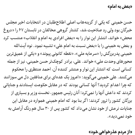
«بغض به امام»
حسن خمینی که یکی از گزینه‌هاب اصلی اطلاح‌طلبان در انتخابات اخیر مجلس
خبرگان بود ولی رد صلاحیت شد، کشتار گروهی مخالفان در تابستان ۶۷ را «دروغ
محض» خواند، انتشار این نوار را به «بغض افرادی به امام و انقلاب» منتسب کرد
و بغض به خمینی را با «بغض نسبت به امام علی» تشبیه نمود. نوه آیت‌الله
خمینی پدربزرگش را «سرمایه ملی»، «نقطه کانونی پیوند» و «یکی از عمیق‌ترین
محورهای وحدت ملی» خواند. علی، برادر کوچک‌تر حسن خمینی، نیز از جمله
کسانی است که انتشار این نوار و منتشر کننده آن، احمد منتظری را محکوم
می‌کنند. علی خمینی می‌گوید: «امروز یک عده‌ای برای منافقین دل می سوزانند
که چرا اعدام کردید؟ آنها کسانی بودند که در مقابل حکومت ایستادند و جنایاتی
کردند که داعش آنها را نمی‌کرد؛ آنان رئیس جمهور، نخست وزیر و بسیاری از
بزرگان کشور را ترور کردند؛ اگر بنا بود که امام خمینی همواره در مقابل این
جنایات نرمش از خود نشان می‌داد که کشور پس از ۳۰ سال هم رنگ آرامش به
خود نمی‌دید».
«از مردم عذرخواهی شود»