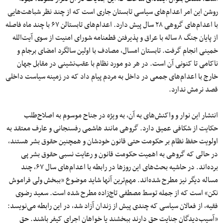
روشن این امر اعدام‌های سیاسی تابستان جاری است که از چند نظر شباهت‌هایی
با اعدام‌های گروهی ۲۸ سال پیش دارد. اعدام‌های تابستالن ۶۷ با چند ماه فاصله
از پایان جنگ ۸ ساله با عراق و پذیرفتن قطعنامه شورای امنیت از سوی آیت‌الله
خمینی انجام گرفت. تابستان امسال، مصادف با اولین سالگرد امضای برجام و
ناکامی تا کنونی آن است. در هر دو مورد نظام با عقب‌نشینی در مقابل جهان
خارج با اعدام‌های جمعی در داخل به مردم پیام داد که در زمینه سیاست داخلی
قصد نرمش ندارد.
انتشار این نوار و واکنش‌های به آن، به ویژه در جناح موسوم به اصلاح‌طلب
حکایت از شکافی عمیق دارد. گروهی مانند هاشمی رفسنجانی و عارف معتقد به
اولویت حفظ نظام بر حکومت حتی قانون خودشان و همچنین حقوق بشر هستند،
در حالی که گروهی به اهمیت حکومت قانون و رعایت نسبی حقوق بشر پی
برده‌اند. در حاشیه بحث‌های این روزها در رابطه با اعدام‌های سال ۶۷، چند
مساله دیگر نیز مطرح شده‌اند. مهم‌ترین آنها شاید موضوع «ببخش ولی فراموش
نکن» است که از جمله توسط مصطفی تاج‌زاده مطرح شده است. سعید رضوی
فقیه، از فعالان سیاسی که چندی پیش از زندان آزاد شد، در این رابطه می‌نویسد:
«آسیب‌دیدگان جنایت حق دارند ببخشند یا خواهان اجرای کیفر باشند. حق