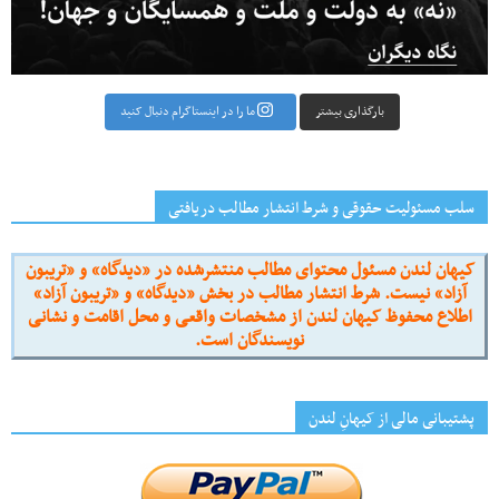
بارگذاری بیشتر
ما را در اینستاگرام دنبال کنید
سلب مسئولیت حقوقی و شرط انتشار مطالب دریافتی
کیهان لندن مسئول محتوای مطالب منتشرشده در «دیدگاه» و «تریبون
آزاد» نیست. شرط انتشار مطالب در بخش «دیدگاه» و «تریبون آزاد»
اطلاع محفوظ کیهان لندن از مشخصات واقعی و محل اقامت و نشانی
نویسندگان است.
پشتیبانی مالی از کیهانِ لندن