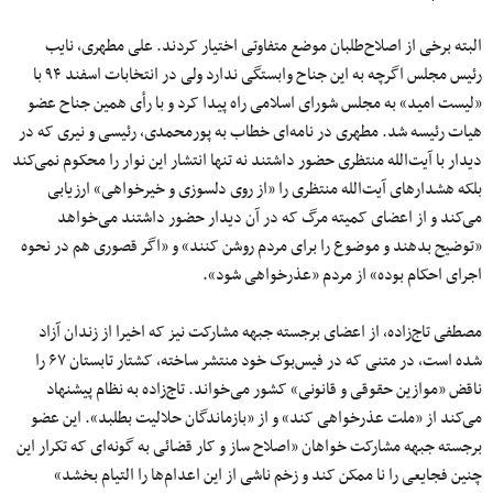
البته برخی از اصلاح‌طلبان موضع متفاوتی اختیار کردند. علی مطهری، نایب
رئیس مجلس اگرچه به این جناح وابستگی ندارد ولی در انتخابات اسفند ۹۴ با
«لیست امید» به مجلس شورای اسلامی راه پیدا کرد و با رأی همین جناح عضو
هیات رئیسه شد. مطهری در نامه‌ای خطاب به پورمحمدی، رئیسی و نیری که در
دیدار با آیت‌الله منتظری حضور داشتند نه تنها انتشار این نوار را محکوم نمی‌کند
بلکه هشدارهای آیت‌الله منتظری را «از روی دلسوزی و خیرخواهی» ارزیابی
می‌کند و از اعضای کمیته مرگ که در آن دیدار حضور داشتند می‌خواهد
«توضیح بدهند و موضوع را برای مردم روشن کنند» و «اگر قصوری هم در نحوه
اجرای احکام بوده» از مردم «عذرخواهی شود».
مصطفی تاج‌زاده، از اعضای برجسته جبهه مشارکت نیز که اخیرا از زندان آزاد
شده است، در متنی که در فیس‌بوک خود منتشر ساخته، کشتار تابستان ۶۷ را
ناقض «موازین حقوقی و قانونی» کشور می‌خواند. تاج‌زاده به نظام پیشنهاد
می‌کند از «ملت عذرخواهی کند» و از «بازماندگان حلالیت بطلبد». این عضو
برجسته جبهه مشارکت خواهان «اصلاح ساز و کار قضائی به گونه‌ای که تکرار این
چنین فجایعی را نا ممکن کند و زخم ناشی از این اعدام‌ها را التیام بخشد»