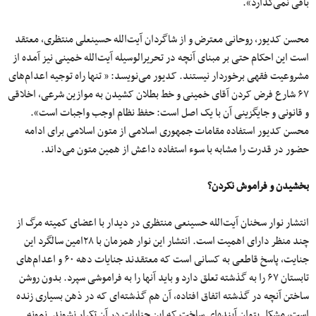
باقی نمی‌گذارد».
محسن کدیور، روحانی معترض و از شاگردان آیت‌الله حسینعلی منتظری، معتقد
است این احکام حتی بر مبنای آنچه در تحریرالوسیله آیت‌الله خمینی نیز آمده از
مشروعیت فقهی برخوردار نیستند. کدیور می‌نویسد: « تنها راه توجیه اعدام‌های
۶۷ شارع فرض کردن آقای خمینی و خط بطلان کشیدن به موازین شرعی، اخلاقی
و قانونی و جایگزینی آن با یک اصل است: حفظ نظام اوجب واجبات است».
محسن کدیور استفاده مقامات جمهوری اسلامی از متون اسلامی برای ادامه
حضور در قدرت را مشابه با سوء استفاده داعش از همین متون می‌داند.
بخشیدن و فراموش نکردن؟
انتشار نوار سخنان آیت‌الله حسینعی منتظری در دیدار با اعضای کمیته مرگ از
چند منظر دارای اهمیت است. انتشار این نوار همزمان با ۲۸‌امین سالگرد این
جنایت، پاسخ قاطعی به کسانی است که معتقدند جنایات دهه ۶۰ و اعدام‌های
تابستان ۶۷ را به گذشته تعلق دارد و باید آنها را به فراموشی سپرد. بدون روشن
ساختن آنچه در گذشته اتفاق افتاده، آن هم گذشته‌ای که در ذهن بسیاری زنده
است، مشکل بتوان آینده‌ای ساخت که این جنایات در آن تکرار نشوند. نمونه