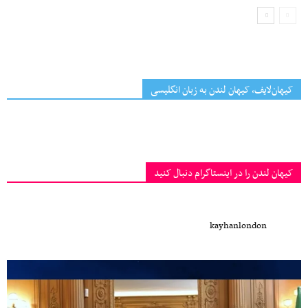
کیهان‌لایف، کیهان لندن به زبان انگلیسی
کیهان لندن را در اینستاگرام دنبال کنید
kayhanlondon