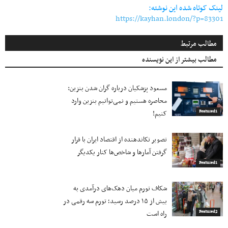
لینک کوتاه شده این نوشته:
https://kayhan.london/?p=83301
مطالب مرتبط
مطالب بیشتر از این نویسنده
مسعود پزشکیان درباره گران شدن بنزین:
محاصره هستیم و نمی‌توانیم بنزین وارد
کنیم!
Featured1
تصویر تکاندهنده از اقتصاد ایران با قرار
گرفتن آمارها و شاخص‌ها کنار یکدیگر
Featured1
شکاف تورم میان دهک‌های درآمدی به
بیش از ۱۵ درصد رسید؛ تورم سه رقمی در
راه است
Featured2