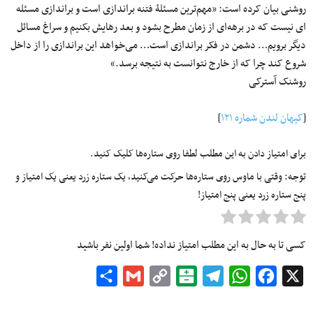
روشنی بیان کرده است:‌ «مهم‌ترین مسئلۀ فتنه براندازی است و براندازی مسئله
ای نیست که در برهه‌ای از زمان مطرح بشود و بعد رهایش بکنیم و سراغ مسائل
دیگر برویم… دشمن در فکر براندازی است… می‌خواهد این براندازی را از داخل
شروع کند چرا که از خارج نتوانست به نتیجه برسد.»
روشنک آسترکی
[
کیهان لندن شماره ۱۲۱
]
برای امتیاز دادن به این مطلب لطفا روی ستاره‌ها کلیک کنید.
توجه: وقتی با ماوس روی ستاره‌ها حرکت می‌کنید، یک ستاره زرد یعنی یک امتیاز و
پنج ستاره زرد یعنی پنج امتیاز!
کسی تا به حال به این مطلب امتیاز نداده! شما اولین نفر باشید
Share
Gmail
Copy
Balatarin
Telegram
WhatsApp
Facebook
X
Link