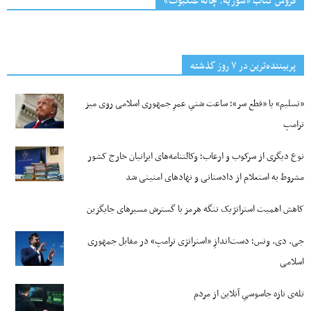
فروش کتاب «سوریه: چاله عنکبوت»
پربیننده‌ترین‌ در ۷ روز گذشته
«تسلیم» یا «قطع سر»؛ ساعت شنیِ عمرِ جمهوری اسلامی روی میز
ترامپ
نوع دیگری از سرکوب و ارعاب؛ وکالتنامه‌های ایرانیان خارج کشور
مشروط به استعلام از دادستانی و نهادهای امنیتی شد
کاهش اهمیت استراتژیک تنگه‌ هرمز با گسترش مسیرهای جایگزین
جی‌. دی. ونس؛ دست‌اندازِ «استراتژی ترامپ» در مقابل جمهوری
اسلامی
تله‌ی تازه جاسوسیِ آنلاین از مردم