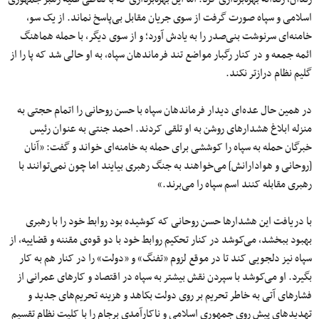
اسلامی و سپاه صورت گرفت از سوی جریان مقابل بی‌پاسخ نماند. از یک سو،
خامنه‌ای سرنوشت بنی‌صدر را به یادش آورد؛ و از سوی دیگر، با حمله هماهنگ
ائمه جمعه و در کنار رگبار مواضع تند فرماندهان سپاه، به او حالی شد که پا را از
گلیم نظام درازتر نکند.
در همین حال عده‌ای دیدار فرماندهان سپاه با حسن روحانی را اتمام حجتی به
منزله ابلاغ هشدارهای روشن به او تلقی کردند. احمد جنتی به عنوان رئیس
خبرگان حمله به سپاه را کوششی برای حمله به خامنه‌ای خواند و گفت: «آنان
[روحانی و هوادارانش] می‌خواهند به جنگ رهبری بیایند اما چون نمی‌توانند با
رهبری مقابله کنند اسم سپاه را می‌برند.»
با دریافت این هشدار‌ها حسن روحانی که کوشیده بود روابط خود را با رهبری
بهبود ببخشد، می‌کوشد در کنار تحکیم روابط خود با دو قوه‌ی مقننه و قضاییه، از
سپاه نیز دلجویی کند تا در موقع لزوم «تفنگ» و «دولت» را در کنار هم به کار
بگیرد. او می‌کوشد با سپردن نقش بیشتر به سپاه در اقتصاد و کارهای عمرانی از
فشارهای آتی به خاطر تحریم بر روی دولت بکاهد و هزینه تحریم‌های جدید و
تهدیدهای پیش روی جمهوری اسلامی و ناکارآمدی برجام را با کلیت نظام تقسیم