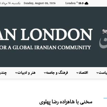
19.9
London
Sunday, August 09, 2026 یکشنبه, ۱۸ مرداد ۱۴۰۵
C
است
اقتصاد
فرهنگ و جامعه
هنر و ادبیات
چندرس
KayhanLondon
سخنی با شاهزاده رضا پهلوی