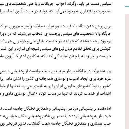
سیاسی دست می‌یابد. وگرنه، احزاب، جریانات و یا حتی شخصیت‌های سیاسی 
محبوبیت و اقتداری به وجود نمی‌آید که بتواند در جهت تأمین اتحاد سیا
برای روشن شدن مطلب کافیست نمونه‌وار به جایگاه رئیس جمهوری در کشوره
جایگاه والا، شخصیت‌های سیاسی برجسته‌ای انتخاب می‌شوند که در دوران
برخوردار شده باشند که بتوانند در خدمت منافع ملی و فراحزبی عمل کنند
کوشش برای تحقق تفاهم میان نیروهای سیاسی نتیجه‌ای ندارد و این اقتد
خواست و نیاز زمانه را چنان نمایندگی کند که به کانون اشتراک آرزوی م
رضاشاه بزرگ در جایگاه سردار سپه بدین سبب توانست از پشتیبانی مردمی 
عزم خود برای ایجاد امنیت و نوسازی همه‌‌جانبه‌ی کشور را نشان داد. ای
کشور و نفوذ کشورهای خارجی ایران را رو به نابودی می‌برد، نه تنها از خ
اهداف او خدمت کردند که تنها در مدت کوتاه ۱۶سال، نوسازی مادی و معنوی کشور میسر شد.
اما مقدم بر پشتیبانی مردمی، پشتیبانی و همکاری نخبگان جامعه است. تن
خود نیاز به پشتیبانی توده دارند، در پی یافتن پشتیبانی «کف خیابانی» 
جلب همکاری و همفکری نخبگان جامعه همت گماشت. تدبیر تاریخی وی د