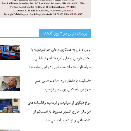
پربیننده‌ترین‌ در ۷ روز گذشته
پایان دادن به همکاری «علی جوانمردی» با
بخش فارسی صدای آمریکا؛ احمد باطبی
خواستار اصلاحات ساختاری در این رسانه شد
«تسلیم» یا «قطع سر»؛ ساعت شنیِ عمرِ
جمهوری اسلامی روی میز ترامپ
نوع دیگری از سرکوب و ارعاب؛ وکالتنامه‌های
ایرانیان خارج کشور مشروط به استعلام از
دادستانی و نهادهای امنیتی شد