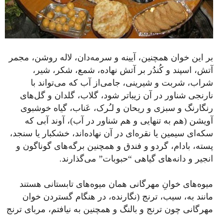
بر این خوان همچنین، آیینه و سرمه‌دان، لاله روشن، مجمر
آتش، اسپند و کُندُر بر آتش نهاده، شمع، شکر، شیر،
شراب، شربت و شیرینی، جامی‌از آب که می‌تواند با
نارنجی شناور در آن زیباتر شود، گلاب، گلدان و گل‌های
رنگارنگ و سبزی و ریحان و لـُرک، عَناب، گیاه خوشبوی
آویشن (هم به تنهایی و هم شناور در آب)، آوند آبی که
سکه‌ای سیمین یا نقره‌ای در آن نهاده‌اند، خشکبار یا سنجد،
پسته، بادام، گردو و فندق و همچنین برگه‌های گوناگون و
انجیر و دانه‌های گیاهی “حبوبات” می‌گذارند.
میوه‌های خوانِ مهرگانی همان میوه‌های تابستانی هستند
مانند به، سیب، ترنج (نگارنده، در هنگام گستردن خوان
مهرگانی چون ترنج و بالنگ و همچنین به نیافتم، مربای ترنج