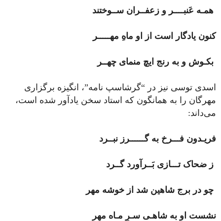
همـه عَنبــــر و زعفــران ســوختند
کنون یادگار است از او ماهِ مهـــــر
بکـوش و به رنج ایچ منمای چهــر
اسدی توسی نیز در “گرشاسپ نامه”، انگیزه برگزاری
مهرگان را به همانگون که استاد سخن یادآور شده است،
می‌داند:
فریـدون فـــرخ به گــــــرز نبــرد
ز ضحاک تـــازی بَــرآورد گــرد
چو در برج شاهین شد از خوشه مهر
نشست او به شاهـی سـرِ مـاه مهر