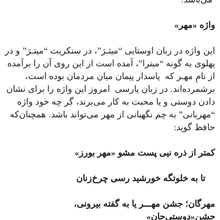
واژه «مهر»
این واژه در زبان اوستایی “میثـرَ”، در سنکریت “میتـرَ” و در
پهلوی به گونه “میترا”، آمده است از این روی آن را برآمده
از نامِ مهـر که پاسدار پیمان میان مردمان بوده است،
برشمرده‌اند. در زبان پارسی امروز این واژه را برای نشان
دادن دوستی و یا محبت به کار می‌برند، گر چه خود واژه
“مهربانی” به چم نگهبانی از مهر می‌تواند باشد. همچنان‌که
حافظ گوید:
کمتر از ذره نیی پست مشو «مهر بورز»
تا به خلوتگه خورشید رسی چرخ‌زنان
مهرگان؛ جشن مهـــر یا به گفته بیرونی‌،
جشنِ‌«دوستیِ‌جان»