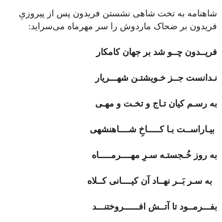
شاهنامه به تخت شاهی نشستن فریدون پس از پیروزیِ
فریدون بر ضحاک ماردوش را سر مهرماه می‌سراید:
فریــدون چــو شد بر جهان کامکار
نـدانست جــز خـویشتـن شهـــریار
به رسـم کیان تـاج و تخـت و مهـی
بیـاراســت بـا کـــــاخِ شــــاهنشهی
به روز خُـجستـه سـرِ مهــــرمـــــاه
به سـر بَــر نهــاد آن کیــــانی کــلاه
بفـــرمــود تا آتــش افــــــروختنـــد