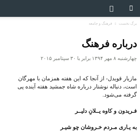
برگ نخست
فرهنگ و جامعه
درباره فرهنگ
چهارشنبه ۸ مهر ۱۳۹۴ برابر با ۳۰ سپتامبر ۲۰۱۵
مازیار قویدل- از آنجا که این هفته همزمان با مهرگان
است، دنباله نوشتار درباره شاه جمشید هفته آینده پی
گرفته می‌شود.
فـریدون و کاوه یــلانِ دلیــر
به‌ یـاری مـردم خـروشان چو شیـر