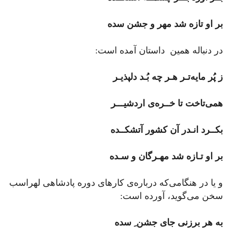
بر او تازه شد مهر و جشن سده
در دنباله همین داستان آمده است:
ز پُر مایه‌تـر هـر چه بُـد دلپذیـر
همی‌تاخت تا خــره‌ی اردشیـــر
بکــرد انـدر آن کشور آتشکــده
بر او تـازه شد مهـرگان و سـده
و یا در هنگامی‌که درباره‌ی کارهای دوره پادشاهی لهراسب
سخن می‌گوید، آورده است:
به هر برزنی جای جشن ِ سده