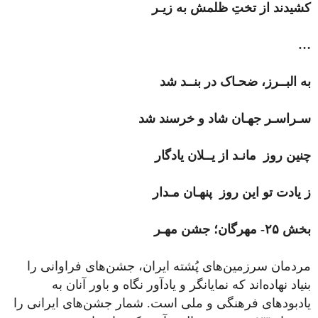
کشیدند از تختِ ظلمش به زیـر
…
به البــرز، ضحـاک در بنــد شد
سـراسـر جهـان شاد و خرسند شد
چنین روز مانـد از یــلان یادگار
ز یادت تو این روز پنهـان مـدار
بخش ۲۵- مهرگان؛ جشن مهـر
مردمان سرزمین‌های پُشته ایران، جشن‌های فراوانی را
بنیاد نهاده‌اند که نمایانگر و یادآور نگاه و باور آنان به
یادبودهای فرهنگی و ملی است. شمار جشن‌های ایرانی را