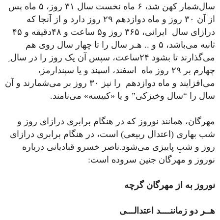
سال‌شمار کهن شد، ۶ ماه نخست سال ۳۱ روز، ۵ ماه پس
از آن ۳۰ روز و ماه دوازدهم ۲۹ روز دارد و از آنجا که
درازای سال ایرانی، ۳۶۵ روز و۵ ساعت و ۴٨دقیقه و ۴۵
ثانیه می‌باشد، ۵ و .. هـر سال را تا چهار سال روی هم
می‌گذارند تا بشود ٢۴ساعت، سپس آن یک روز را در سال ِ
چهارم بر ٢٩ روز ماه اسفند، اسپند و یا سپندارمز،
می‌افزایند و ماه دوازدهم را نیز ۳۰ روز بر می‌شمارند و آن
سال را “سال وخیزکی” و یا «کبیسه» می‌نامند.
مهرگان، همانند نوروز که در هنگام برابری درازای روز و
شب بهاری (اعتدال ربیعی) است، در هنگام برابری درازای
روز و شبِ پاییزی می‌شود.ناصر خسرو قبادیانی درباره
نوروز و مهرگان جنین سروده است:
نوروز به از مهرگان گرچه
هــر دو زماننــــد اعتدالـــی