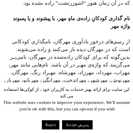
که در آن زمان هنوز “اشوزرتشت” زاده نشده بود.
نام گذاری کودکانِ زاده‌ی ماهِ مهر، با پیشوند و یا پسوند
واژه‌ مهر
از رسم‌های درخور یادآوری مهرگان، نامگذاری کودکانی
است که در مهرگان دیده باز می‌کنند و زاده می‌شوند.
بدین‌گونه که برای کودکان زاده‌شده در مهرگان، نامی‌بـر
می‌گزینند که واژه‌ی مهـر در آن باشد. نام‌هایی مانند مهر،
مهراب، مهرداد، مهرزاد، مهرشاه، مهـراد رنگ، مهرگان،
مهرنوش، مهرشهر، مهراندخت، مهرانگیز، مهربانو، مهرناز،
مهران، مهربان، مهرو یا ماهـرو، مهرآیین، مهرآور،
این سایت برای ارائه بهتر خدمات به کاربران خود ، از کوکی‌ها استفاده
مهـرپرور، مهـریار، نوش‌مهر، کوش‌مهر و همانند آن‌ها. بنا
می کند
This website uses cookies to improve your experience. We'll assume
بر پژوهش «تورج پارسی»، و بر پایه‌ گزارش هـرودوت
you're ok with this, but you can opt-out if you wish.
اینگونه نامگذاری از دوره‌ی هخامنشیان رسم بوده است.
پذیرش Accept
Reject
۲۹ سپتامبر ۲۰۱۵