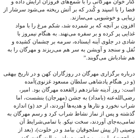
کنار خوان مهرگانی را با شمع‌های فروزان آرایش داده و
فضا را با اسپند و کُندر که بر آتش ریخته می‌شود سرشار از
زیبایی و خوشبویی می‌سازند.
افزون بر آنچه که بر شمرده شد، شکم مرغ را با مواد
غذایی پر کرده و بر سفره می‌نهند. به هنگام نیمروز با
شادی در جلوی آینه ایستاده، سرمه بر چشمان کشیده و
نُقل و سنجد و آویشن به سر هم می‌ریزند و مهرگان را به
هم شادباش می‌گویند.”
درباره برگزاری مهرگان در روزگاران کهن و در تاریخ بیهقی
(و در هنگام پادشاهی سلطان مسعود غزنوی)آمده
‌است: روز آدینه شانزدهم زالقعده مهرگان بود. امیر،
رضی‌الله‌عنه (بامداد) به‌ جشن (مهرجان) بنشست، اما
شراب نخورد و نثارها و هدیه‌ها آوردند، از حد (و) اندازه
گذشته و پس از نماز نشاط شراب کرد و رسم مهرگان به
تمامی‌به‌جای آوردند، سخت نیکو. با تمامی‌شرایط آن
وصینی ‌(از پیش سلجوقیان بیامد و در خلوت)، (بعد از
مراجعت)، با وزیر و صاحب دیوان رسالت گفت که: