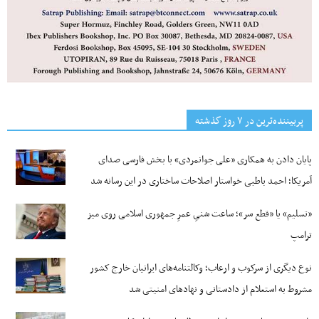
پربیننده‌ترین‌ در ۷ روز گذشته
پایان دادن به همکاری «علی جوانمردی» با بخش فارسی صدای
آمریکا؛ احمد باطبی خواستار اصلاحات ساختاری در این رسانه شد
«تسلیم» یا «قطع سر»؛ ساعت شنیِ عمرِ جمهوری اسلامی روی میز
ترامپ
نوع دیگری از سرکوب و ارعاب؛ وکالتنامه‌های ایرانیان خارج کشور
مشروط به استعلام از دادستانی و نهادهای امنیتی شد