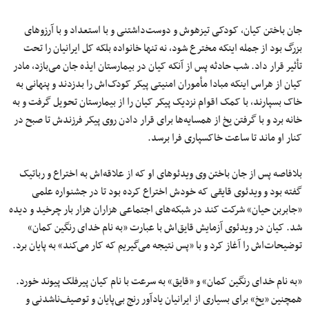
جان باختن کیان، کودکی تیزهوش و دوست‌داشتنی و با استعداد و با آرزوهای
بزرگ بود از جمله اینکه مخترع شود، نه تنها خانواده بلکه کل ایرانیان را تحت
تأثیر قرار داد. شب حادثه پس از آنکه کیان در بیمارستان ایذه جان می‌بازد، مادر
کیان از هراس اینکه مبادا مأموران امنیتی پیکر کودک‌اش را بدزدند و پنهانی به
خاک بسپارند، با کمک اقوام نزدیک پیکر کیان را از بیمارستان تحویل گرفت و به
خانه برد و با گرفتن یخ از همسایه‌ها برای قرار دادن روی پیکر فرزندش تا صبح در
کنار او ماند تا ساعت خاکسپاری فرا برسد.
بلافاصه پس از جان باختن وی ویدئوهای او که از علاقه‌اش به اختراع و رباتیک
گفته بود و ویدئوی قایقی که خودش اختراع کرده بود تا در جشنواره علمی
«جابربن حیان» شرکت کند در شبکه‌های اجتماعی هزاران هزار بار چرخید و دیده
شد. کیان در ویدئوی آزمایش قایق‌اش با عبارت «به نام خدای رنگین کمان»
توضیحات‌اش را آغاز کرد و با «پس نتیجه می‌گیریم که کار می‌کند» به پایان برد.
«به نام خدای رنگین کمان» و «قایق» به سرعت با نام کیان پیرفلک پیوند خورد.
همچنین «یخ» برای بسیاری از ایرانیان یادآور رنج بی‌پایان و توصیف‌ناشدنی و