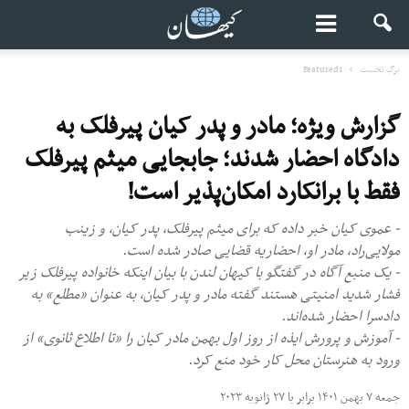
برگ نخست
Featured1
گزارش ویژه؛ مادر و پدر کیان پیرفلک به
دادگاه احضار شدند؛ جابجایی میثم پیرفلک
فقط با برانکارد امکان‌پذیر است!
- عموی کیان خبر داده که برای میثم پیرفلک، پدر کیان، و زینب
مولایی‌راد، مادر او، احضاریه قضایی صادر شده است.
- یک منبع آگاه در گفتگو با کیهان لندن با بیان اینکه خانواده پیرفلک زیر
فشار شدید امنیتی هستند گفته مادر و پدر کیان، به عنوان «مطلع» به
دادسرا احضار شده‌اند.
- آموزش و پرورش ایذه از روز اول بهمن مادر کیان را «تا اطلاع ثانوی» از
ورود به هنرستان محل کار خود منع کرد.
جمعه ۷ بهمن ۱۴۰۱ برابر با ۲۷ ژانویه ۲۰۲۳