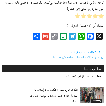
توجه: وقتی با ماوس روی ستاره‌ها حرکت می‌کنید، یک ستاره زرد یعنی یک امتیاز و
پنج ستاره زرد یعنی پنج امتیاز!
تعداد آرا:
۳
/ معدل امتیاز:
۵
Share
Gmail
Copy
Balatarin
Telegram
WhatsApp
Facebook
X
Link
لینک کوتاه شده این نوشته:
https://kayhan.london/?p=311157
مطالب مرتبط
مطالب بیشتر از این نویسنده
شکاف تورم میان دهک‌های درآمدی به
بیش از ۱۵ درصد رسید؛ تورم سه رقمی در
راه است
Featured2