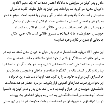
مادر و پدر کیان در شرایطی به دادگاه احضار شده‌اند که یک منبع آگاه به
«کیهان لندن» می‌گوید که جراحات پدر کیان به دلیل شلیک گلوله مأموران
حکومتی و اصابت گلوله به چند نقطه از لگن و پهلو و پا شدید است. میثم نه قادر
به راه‌رفتن و نه حتی نشستن و ایستادن است. او الان در خانه‌ای در نزدیکی
بیمارستان عرفان تحت مراقبت درمانی خانگی است. او الان به دادسرای
خوزستان احضار شده اما نه تنها تحت بستری خانگی است بلکه حتی امکان
جابجایی او بدون برانکارد وجود ندارد.»
این منبع آگاه درباره علت احضار مادر و پدر کیان به کیهان لندن گفته که «به هر
حال این خانواده ایستادگی زیادی از خود نشان داده‌اند و حاضر نشدند روایت
حکومت از حادثه تلخی که به کشته شدن کیان و چند شهروند دیگر در ایذه شد را
بپذیرند و تکرار کنند. بلکه در گفتگو با رسانه‌های داخلی و همچنین مادرش در
خاکسپاری کیان روایت حکومت را رد کرد. همه اینها باعث شده این خانواده
ایرانخواه زیر ضرب فشارهای امنیتی قرار بگیرند. درباره احضار هم مدت‌هاست
دادگستری خوزستان در اهواز و ایذه به دنبال کشاندن پدر و مادر کیان به دادسرا
است. آنچه مشخص است دادگستری به دنبال به جریان انداختن یک پرونده
درباره تیراندازی به شهروندان در ایذه است. روایت حکومت تیراندازی تروریستی