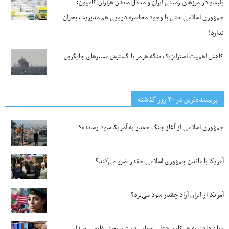
بلبشو در مرزهای زمینی ایران و معطل ماندن هزاران کامیون؛
جمهوری اسلامی حتی با وجود محاصره دریایی هم مدیریت بحران
ندارد!
کاهش اهمیت استراتژیک تنگه‌ هرمز با گسترش مسیرهای جایگزین
پربیننده‌ترین‌ در ۳۰ روز گذشته
جمهوری اسلامی از آغاز جنگ چقدر به آمریکا سود رسانده؟
آمریکا با ماندن جمهوری اسلامی چقدر ضرر می‌کند؟
آمریکا از ایران آزاد چقدر سود می‌برد؟
پایان دادن به همکاری «علی جوانمردی» با بخش فارسی صدای