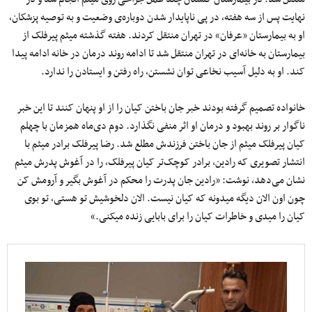
نهایت پس از سه هفته، در پی ناپایدار شدن دوباره‌ی وضعیت و به توصیه پزشکان،
او به بیمارستان «عرفان» در تهران منتقل کردند. هفته گذشته میثم پیرفلک از
بیمارستان به خانه‌ای در تهران منتقل شد تا ادامه روند درمان در خانه ادامه پیدا
کند. او به دلیل آسیب نخاعی توان نشستن، راه رفتن و ایستادن را ندارد.
خانواده تصمیم گرفته‌ بودند خبر جان باختن کیان را از او پنهان کنند تا این خبر
ناگوار بر روند بهبود و درمان او اثر منفی نگذارد. دوم دی‌ماه همزمان با چهلم
کیان پیرفلک میثم از جان باختن فرزندش مطلع شد. رضا پیرفلک برادر میثم با
انتشار تصویری که رادین، برادر کوچک‌تر کیان پیرفلک، را در آغوش پدرش میثم
نشان می‌دهد، نوشت: «رادین جان پدرت را محکم در آغوش بگیر و آرومش کن
چون اون الان دیگه میدونه که کیان نیست. الان دلخوشیش تو هستی، تو بوی
کیان را میدی و خاطرات کیان را برای بابایی زنده میکنی.»