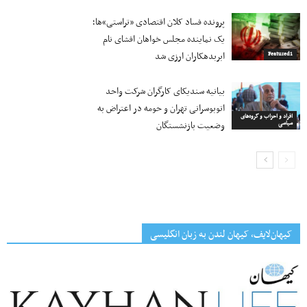
پرونده فساد کلان اقتصادی «تراستی»ها؛
یک نماینده مجلس خواهان افشای نام
ابربدهکاران ارزی شد
Featured1
بیانیه سندیکای کارگران شرکت واحد
اتوبوسرانی تهران و حومه در اعتراض به
افراد و احزاب و گروه‌های
وضعیت بازنشستگان
سیاسی
کیهان‌لایف، کیهان لندن به زبان انگلیسی