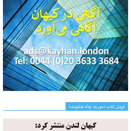
فروش کتاب «سوریه: چاله عنکبوت»