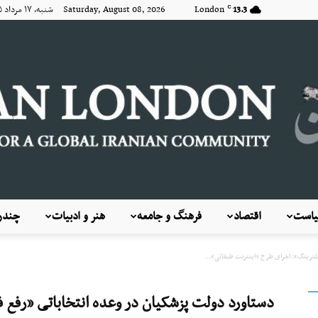
13.3
London
Saturday, August 08, 2026 شنبه, ۱۷ مرداد ۱۴۰۵
C
است
اقتصاد
فرهنگ و جامعه
هنر و ادبیات
چندرس
KayhanLondon
لترینگ»: اجرای طرح «اینترنت طبقاتی»...
دستاورد دولت پزشکیان در وعده انتخاباتی «رفع 