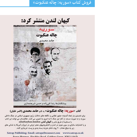
فروش کتاب «سوریه: چاله عنکبوت»