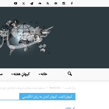
خانه
کیهانِ هفته
سی
برگ نخست
Featured1
دستاورد دولت پزشکیان در وعده انتخاباتی «رفع فی
کیهان‌لایف، کیهان لندن به زبان انگلیسی