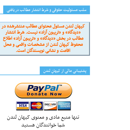
سلب مسئولیت حقوقی و شرط انتشار مطالب دریافتی
کیهان لندن مسئول محتوای مطالب منتشرشده در
«دیدگاه» و «تریبون آزاد» نیست. شرط انتشار
مطالب در بخش «دیدگاه» و «تریبون آزاد» اطلاع
محفوظ کیهان لندن از مشخصات واقعی و محل
اقامت و نشانی نویسندگان است.
پشتیبانی مالی از کیهانِ لندن
تنها منبع مادی و معنوی کیهان لندن
شما خوانندگان هستید