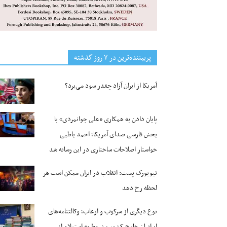
پربیننده‌ترین‌ در ۷ روز گذشته
آمریکا از ایران آزاد چقدر سود می‌برد؟
پایان دادن به همکاری «علی جوانمردی» با
بخش فارسی صدای آمریکا؛ احمد باطبی
خواستار اصلاحات ساختاری در این رسانه شد
نیویورک پست: انقلاب در ایران ممکن است هر
لحظه رخ دهد
نوع دیگری از سرکوب و ارعاب؛ وکالتنامه‌های
ایرانیان خارج کشور مشروط به استعلام از